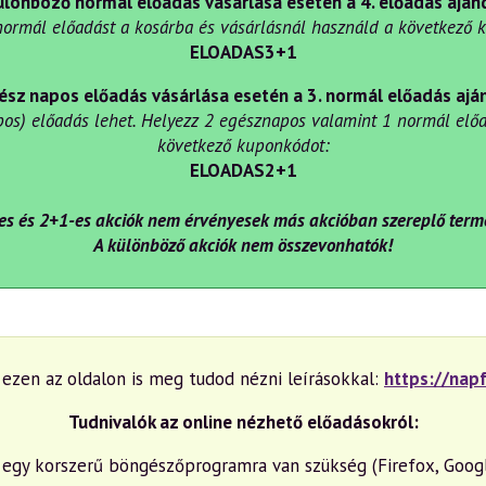
ülönböző normál előadás vásárlása esetén a 4. előadás aján
normál előadást a kosárba és vásárlásnál használd a következő 
ELOADAS3+1
ész napos előadás vásárlása esetén a 3. normál előadás ajá
s) előadás lehet. Helyezz 2 egésznapos valamint 1 normál előa
következő kuponkódot:
ELOADAS2+1
es és 2+1-es akciók nem érvényesek más akcióban szereplő term
A különböző akciók nem összevonhatók!
t ezen az oldalon is meg tudod nézni leírásokkal:
https://nap
Tudnivalók az online nézhető előadásokról:
egy korszerű böngészőprogramra van szükség (Firefox, Googl