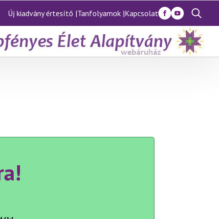
Új kiadvány értesítő |
Tanfolyamok |
Kapcsolat
Search
for:
ra!