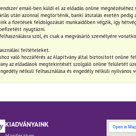
rendszer email-ben küldi el az előadás online megnézéséhez 
árlás után azonnal megtörténik, banki átutalás esetén pedig 
nk a fizetések feldolgozását munkaidőben végzik, így hétvég
efizetést nyugtázni.
elhasználásra szól, és csak a megvásárló személyére vonatko
asználási feltételeket.
shoz való hozzáférés az Alapítvány által biztosított online f
ány az előadások megtekintését szolgáló online felületét üz
ngedély nélküli felhasználása és engedély nélküli nyilvános ve
KIADVÁNYAINK
Manifesztum