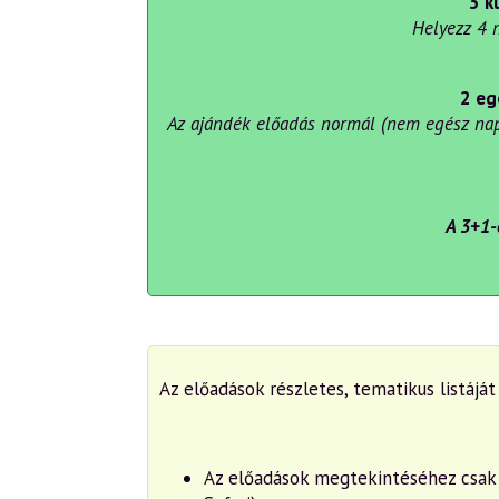
3 k
Helyezz 4 
2 eg
Az ajándék előadás normál (nem egész napo
A 3+1-
Az előadások részletes, tematikus listájá
Az előadások megtekintéséhez csak 