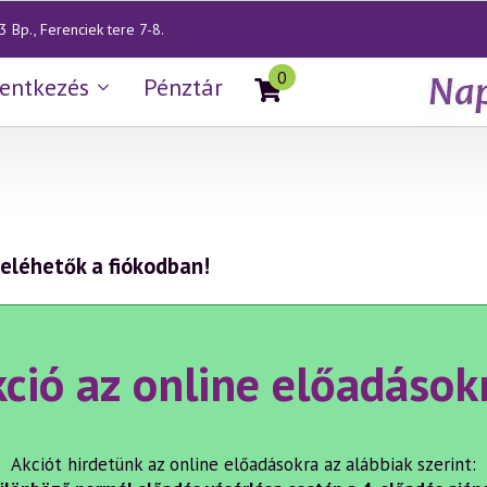
 Bp., Ferenciek tere 7-8.
0
lentkezés
Pénztár
 eléhetők a fiókodban!
ció az online előadások
Akciót hirdetünk az online előadásokra az alábbiak szerint: