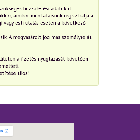
szükséges hozzáférési adatokat.
akkor, amikor munkatársunk regisztrálja a
i vagy esti utalás esetén a következő
zik. A megvásárolt jog más személyre át
elületen a fizetés nyugtázását követően
emelteti.
títése tilos!