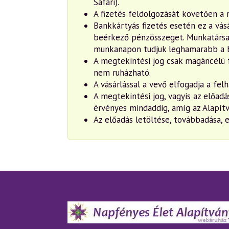
Safari).
A fizetés feldolgozását követően a 
Bankkártyás fizetés esetén ez a vás
beérkező pénzösszeget. Munkatársai
munkanapon tudjuk leghamarabb a b
A megtekintési jog csak magáncélú f
nem ruházható.
A vásárlással a vevő elfogadja a felh
A megtekintési jog, vagyis az előadá
érvényes mindaddig, amíg az Alapítv
Az előadás letöltése, továbbadása, e