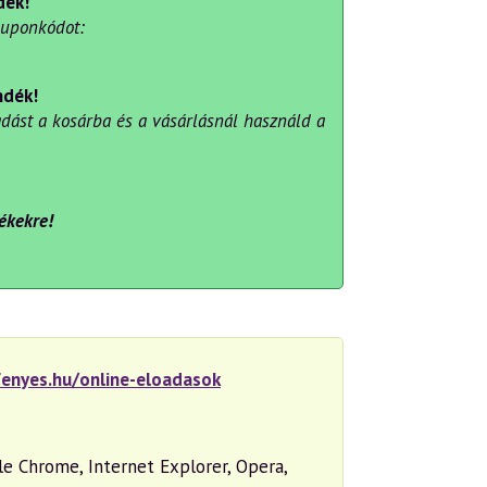
dék!
kuponkódot:
ndék!
dást a kosárba és a vásárlásnál használd a
ékekre!
fenyes.hu/online-eloadasok
e Chrome, Internet Explorer, Opera,