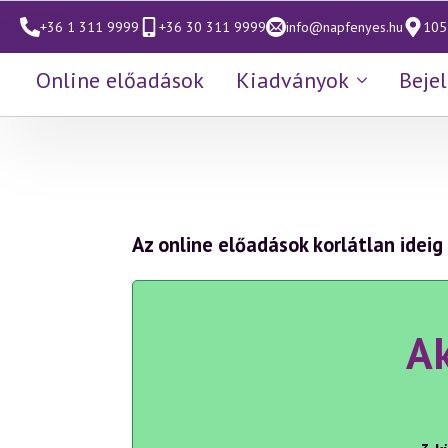
+36 1 311 9999
+36 30 311 9999
info@napfenyes.hu
1053
Online előadások
Kiadványok
Beje
Az online előadások korlátlan ideig
Ak