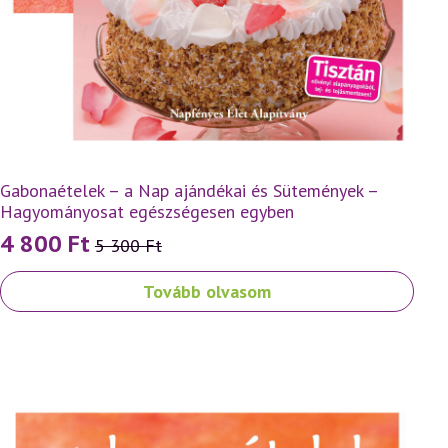
Gabonaételek – a Nap ajándékai és Sütemények –
Hagyományosat egészségesen egyben
4 800
Ft
5 300
Ft
Original
Current
price
price
Tovább olvasom
was:
is:
5
4
300 Ft.
800 Ft.