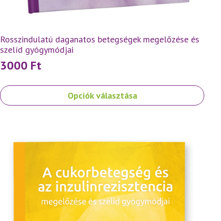
Rosszindulatú daganatos betegségek megelőzése és
szelíd gyógymódjai
3000
Ft
Ennek
Opciók választása
a
terméknek
több
variációja
van.
A
változatok
a
termékoldalon
választhatók
ki