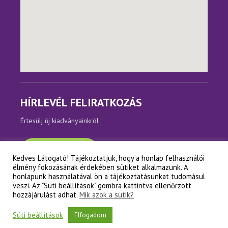
HÍRLEVÉL FELIRATKOZÁS
Értesülj új kiadványainkról
Feliratkozom
Kedves Látogató! Tájékoztatjuk, hogy a honlap felhasználói
élmény fokozásának érdekében sütiket alkalmazunk. A
honlapunk használatával ön a tájékoztatásunkat tudomásul
veszi. Az "Süti beállítások" gombra kattintva ellenőrzött
Copyright © Napfényes Élet Alapítvány
hozzájárulást adhat.
Mik azok a sütik?
Süti beállítások
Elfogadom