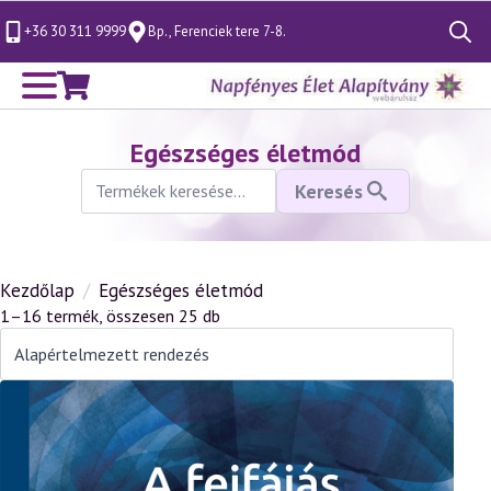
+36 30 311 9999
Bp., Ferenciek tere 7-8.
Search
for:
Egészséges életmód
Keresés
Keresés
a
következőre:
Kezdőlap
Egészséges életmód
1–16 termék, összesen 25 db