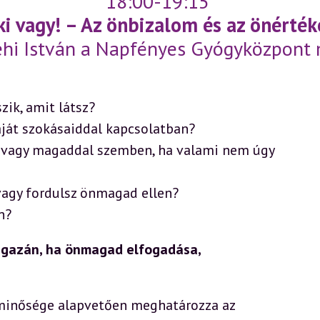
18:00-19:15
aki vagy! – Az önbizalom és az önértéke
ehi István a Napfényes Gyógyközpont
zik, amit látsz?
aját szokásaiddal kapcsolatban?
rú vagy magaddal szemben, ha valami nem úgy
vagy fordulsz önmagad ellen?
n?
 igazán, ha önmagad elfogadása,
minősége alapvetően meghatározza az