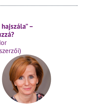
hajszála” –
uzzá?
dor
szerzői)