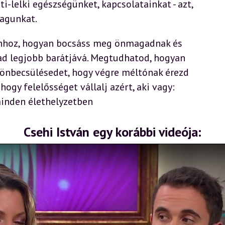
i-lelki egészségünket, kapcsolatainkat - azt,
agunkat.
ahhoz, hogyan bocsáss meg önmagadnak és
ad legjobb barátjává. Megtudhatod, hogyan
 önbecsülésedet, hogy végre méltónak érezd
ogy felelősséget vállalj azért, aki vagy:
inden élethelyzetben
Csehi István egy korábbi videója: