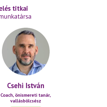
lés titkai
 munkatársa
Csehi István
Coach, önismereti tanár,
vallásbölcsész