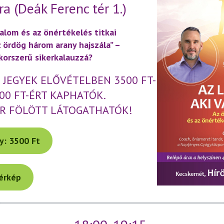
a (Deák Ferenc tér 1.)
zalom és az önértékelés titkai
 ördög három arany hajszála” –
korszerű sikerkalauzzá?
JEGYEK ELŐVÉTELBEN 3500 FT-
000 FT-ÉRT KAPHATÓK.
OR FÖLÖTT LÁTOGATHATÓK!
y: 3500 Ft
érkép