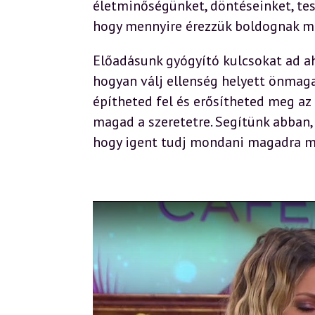
életminőségünket, döntéseinket, test
hogy mennyire érezzük boldognak m
Előadásunk gyógyító kulcsokat ad 
hogyan válj ellenség helyett önmag
építheted fel és erősítheted meg az
magad a szeretetre. Segítünk abban, h
hogy igent tudj mondani magadra m