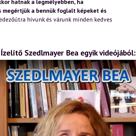
kkor hatnak a legmélyebben, ha
s megértjük a bennük foglalt képeket és
fedezőútra hívunk és várunk minden kedves
Ízelítő Szedlmayer Bea egyik videójából: