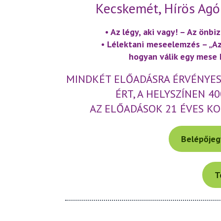
Kecskemét, Hírös Agór
• Az légy, aki vagy! – Az önbi
• Lélektani meseelemzés – „Az
hogyan válik egy mese 
MINDKÉT ELŐADÁSRA ÉRVÉNYES 
ÉRT, A HELYSZÍNEN 4
AZ ELŐADÁSOK 21 ÉVES K
Belépőjeg
T