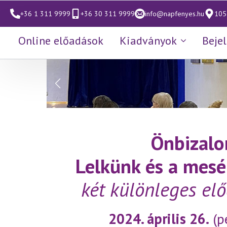
+36 1 311 9999
+36 30 311 9999
info@napfenyes.hu
1053
Online előadások
Kiadványok
Beje
Önbizalo
Lelkünk és a mesé
két különleges el
2024. április 26.
(p