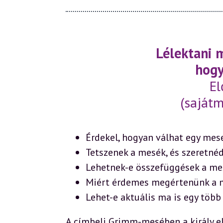
Lélektani 
hogy
El
(sajátm
Érdekel, hogyan válhat egy me
Tetszenek a mesék, és szeretn
Lehetnek-e összefüggések a mes
Miért érdemes megértenünk a 
Lehet-e aktuális ma is egy több
A címbeli Grimm-mesében a király elk