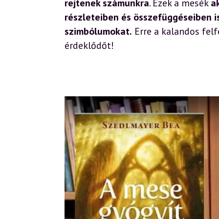
rejtenek számunkra
. Ezek a mesék
a
részleteiben és összefüggéseiben i
szimbólumokat.
Erre a kalandos fel
érdeklődőt!