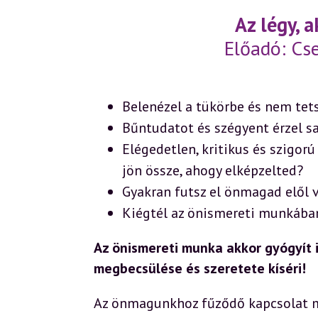
Az légy, 
Előadó: Cs
Belenézel a tükörbe és nem tets
Bűntudatot és szégyent érzel s
Elégedetlen, kritikus és szigo
jön össze, ahogy elképzelted?
Gyakran futsz el önmagad elől 
Kiégtél az önismereti munkába
Az önismereti munka akkor gyógyít
megbecsülése és szeretete kíséri!
Az önmagunkhoz fűződő kapcsolat 