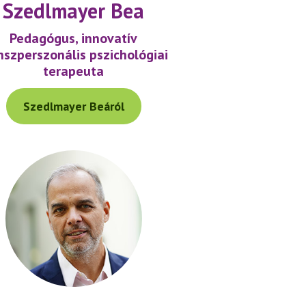
Szedlmayer Bea
Pedagógus, innovatív
nszperszonális pszichológiai
terapeuta
Szedlmayer Beáról