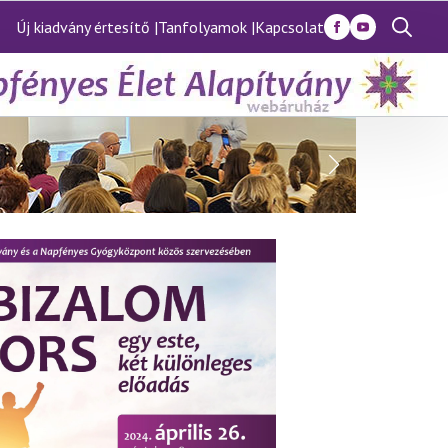
Új kiadvány értesítő |
Tanfolyamok |
Kapcsolat
Search
for: