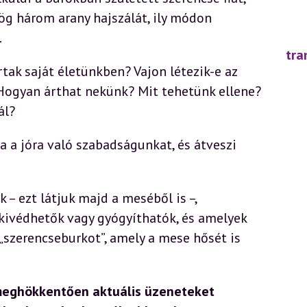
dög három arany hajszálát, ily módon
.
tra
ak saját életünkben? Vajon létezik-e az
 Hogyan árthat nekünk? Mit tehetünk ellene?
ál?
ja a jóra való szabadságunkat, és átveszi
 – ezt látjuk majd a meséből is –,
kivédhetők vagy gyógyíthatók, és amelyek
szerencseburkot”, amely a mese hősét is
 meghökkentően aktuális üzeneteket