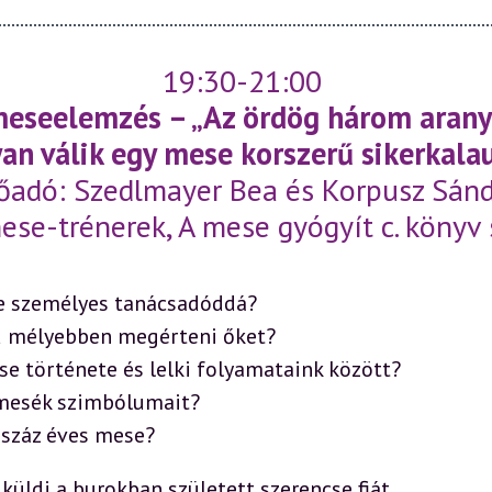
19:30-21:00
meseelemzés – „Az ördög három arany 
an válik egy mese korszerű sikerkala
őadó: Szedlmayer Bea és Korpusz Sán
ese-trénerek, A mese gyógyít c. könyv 
se személyes tanácsadóddá?
éd mélyebben megérteni őket?
e története és lelki folyamataink között?
mesék szimbólumait?
 száz éves mese?
üldi a burokban született szerencse fiát,