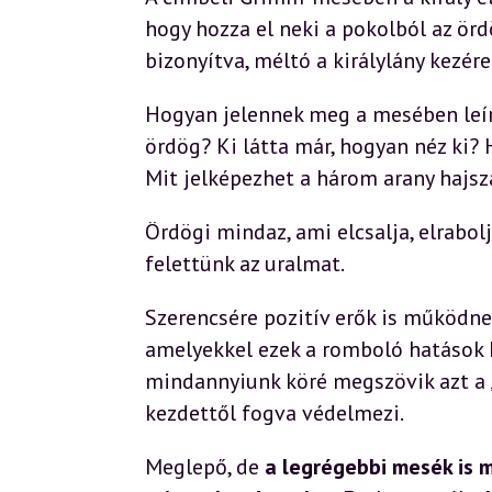
hogy hozza el neki a pokolból az ör
bizonyítva, méltó a királylány kezére
Hogyan jelennek meg a mesében leírt
ördög? Ki látta már, hogyan néz ki?
Mit jelképezhet a három arany hajsz
Ördögi mindaz, ami elcsalja, elrabol
felettünk az uralmat.
Szerencsére pozitív erők is működnek
amelyekkel ezek a romboló hatások 
mindannyiunk köré megszövik azt a „
kezdettől fogva védelmezi.
Meglepő, de
a legrégebbi mesék is