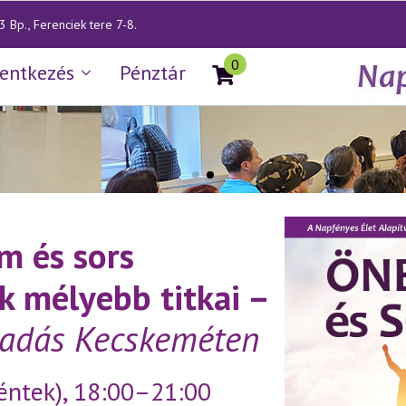
 Bp., Ferenciek tere 7-8.
0
lentkezés
Pénztár
m és sors
k mélyebb titkai –
őadás Kecskeméten
éntek),
18:00–21:00