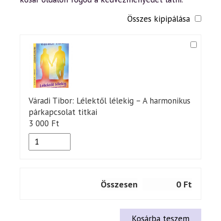
Összes kipipálása
Váradi Tibor: Lélektől lélekig – A harmonikus
párkapcsolat titkai
3 000
Ft
Összesen
0
Ft