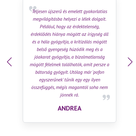
Abba
Teljesen újszerű és emelett gyakorlatias
könyv,
megvilágításba helyezi a lélek dolgait.
a
Például, hogy az érdektelenség,
p
érdeklődés hiánya mögött az írígység áll
ka
és a hála gyógyítja, a kritizálás mögött
rész
belső gyengeség húzódik meg és a
ké
jóakarat gyógyítja, a bizalmatlanság
segíti
mögött félelmek találhatók, amit persze a
eg
bátorság gyógyít. Utólag már 'pofon
könyv
egyszerűnek' tűnik egy egy ilyen
hián
összefüggés, mégis magamtól soha nem
vissza
jönnék rá.
Sok
ad
ANDREA