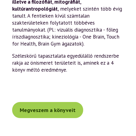
illetve a filozófiát, mitográfiát,
kultúrantropológiát
, melyeket szintén több évig
tanult. A fentieken kívül számtalan
szakterületeken folytatott többéves
tanulmányokat. (Pl.: vizuális diagnosztika - főleg
íriszdiagnosztika; kineziológia - One Brain, Touch
for Health, Brain Gym ágazatok).
Széleskörű tapasztalata egyedülálló rendszerbe
rakja az önismeret területeit is, aminek ez a 4
könyv méltó eredménye.
Megveszem a könyveit