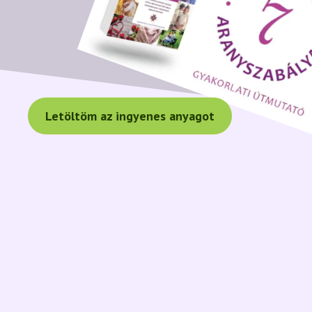
Letöltöm az ingyenes anyagot