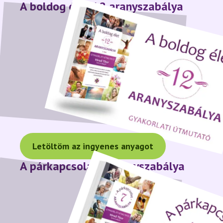
A boldog élet 12 aranyszabálya
Letöltöm az ingyenes anyagot
A párkapcsolat 7 aranyszabálya