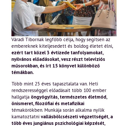
Váradi Tibornak legfőbb célja, hogy segítsen az
embereknek kiteljesedett és boldog életet élni,
ezért tart közel 3 évtizede tanfolyamokat,
nyilvános előadásokat, vesz részt televíziós
műsorokban, és írt 15 könyvet különböző
témákban.
Több mint 25 éves tapasztalata van. Heti
rendszerességgel előadásait több 100 ember
hallgatja
öngyógyítás, természetes életmód,
önismeret, filozófiai és metafizikai
témakörökben. Munkája során alkalma nyílik
kamatoztatni
vallásbölcsészeti végzettségét, a
több éves jungiánus pszichológiai képzését,