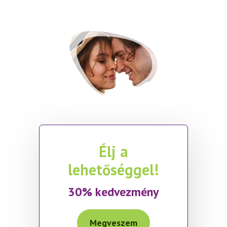
Élj a
lehetőséggel!
30% kedvezmény
Megveszem