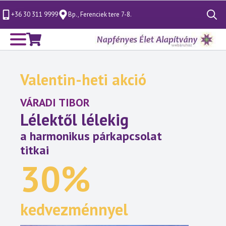
+36 30 311 9999
Bp., Ferenciek tere 7-8.
Search
for:
Valentin-heti akció
VÁRADI TIBOR
Lélektől lélekig
a harmonikus párkapcsolat
titkai
30%
kedvezménnyel