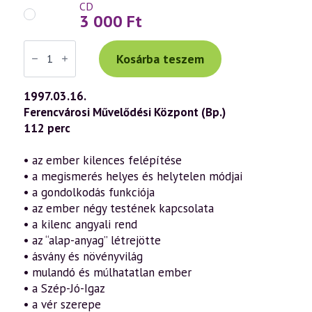
CD
3 000
Ft
Váradi
Tibor
Kosárba teszem
előadás
(020)
—
1997.03.16.
Szimptomatológia
Ferencvárosi Művelődési Központ (Bp.)
–
az
112 perc
érzékfeletti
sík
megnyilvánulása
• az ember kilences felépítése
érzéki
• a megismerés helyes és helytelen módjai
síkon
(1997.03.16.)
• a gondolkodás funkciója
mennyiség
• az ember négy testének kapcsolata
• a kilenc angyali rend
• az “alap-anyag” létrejötte
• ásvány és növényvilág
• mulandó és múlhatatlan ember
• a Szép-Jó-Igaz
• a vér szerepe