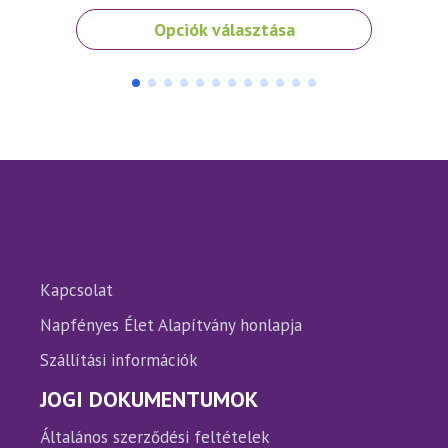
Ennek
Ennek
Opciók választása
a
a
terméknek
termé
több
több
variációja
variáci
van.
van.
A
A
változatok
változ
a
a
termékoldalon
termé
választhatók
válasz
ki
ki
Kapcsolat
Napfényes Élet Alapítvány honlapja
Szállítási információk
JOGI DOKUMENTUMOK
Általános szerződési feltételek