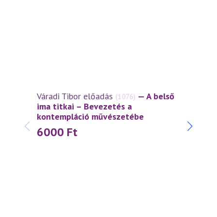
Váradi Tibor előadás
— A belső
Várad
(1076)
ima titkai – Bevezetés a
tékoz
kontempláció művészetébe
Isten
6000
Ft
30