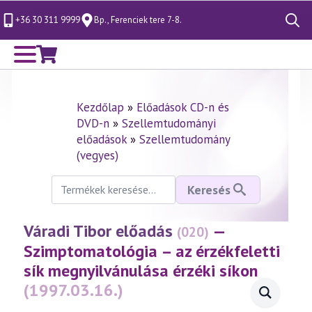
+36 30 311 9999
Bp., Ferenciek tere 7-8.
Search
for:
Kezdőlap
»
Előadások CD-n és
DVD-n
»
Szellemtudományi
előadások
»
Szellemtudomány
(vegyes)
Keresés
Keresés
a
következőre:
Váradi Tibor előadás
—
(020)
Szimptomatológia – az érzékfeletti
sík megnyilvánulása érzéki síkon
(1997.03.16.)