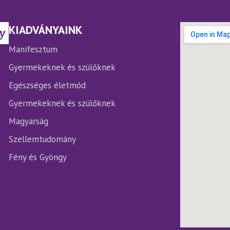
ltozatok
változatok
a
rmékoldalon
termékoldalon
KIADVÁNYAINK
laszthatók
választhatók
ki
Manifesztum
Gyermekeknek és szülőknek
Egészséges életmód
Gyermekeknek és szülőknek
Magyarság
Szellemtudomány
Fény és Gyöngy