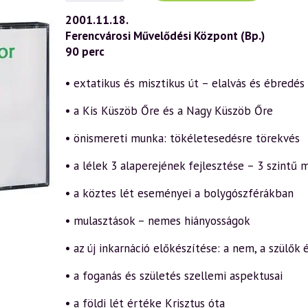
(219)
—
2001.11.18.
Köztes
Ferencvárosi Művelődési Központ (Bp.)
lét
és
90 perc
a
küszöb
őrei
• extatikus és misztikus út – elalvás és ébredés
(2001.11.18.)
mennyiség
• a Kis Küszöb Őre és a Nagy Küszöb Őre
• önismereti munka: tökéletesedésre törekvés
• a lélek 3 alaperejének fejlesztése – 3 szintű 
• a köztes lét eseményei a bolygószférákban
• mulasztások – nemes hiányosságok
• az új inkarnáció előkészítése: a nem, a szülők 
• a foganás és születés szellemi aspektusai
• a földi lét értéke Krisztus óta