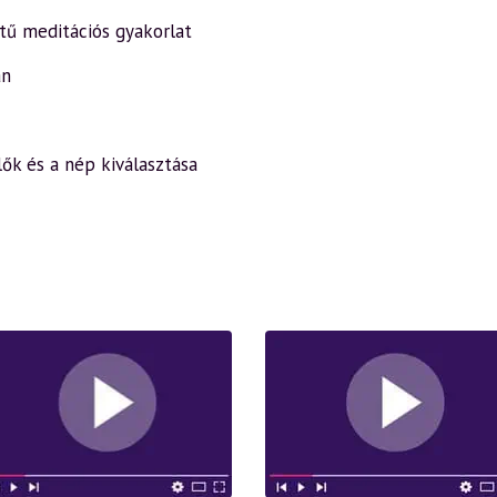
ntű meditációs gyakorlat
an
lők és a nép kiválasztása