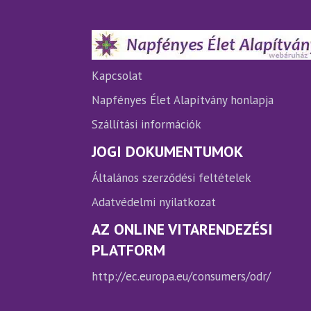
változatok
vá
a
a
termékoldalon
te
választhatók
vá
ki
ki
Kapcsolat
Napfényes Élet Alapítvány honlapja
Szállítási információk
JOGI DOKUMENTUMOK
Általános szerződési feltételek
Adatvédelmi nyilatkozat
AZ ONLINE VITARENDEZÉSI
PLATFORM
http://ec.europa.eu/consumers/odr/