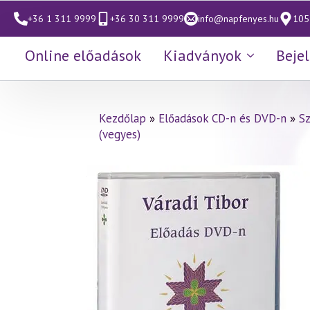
+36 1 311 9999
+36 30 311 9999
info@napfenyes.hu
1053
Online előadások
Kiadványok
Beje
Kezdőlap
»
Előadások CD-n és DVD-n
»
S
(vegyes)
Váradi Tibor előadás
(219)