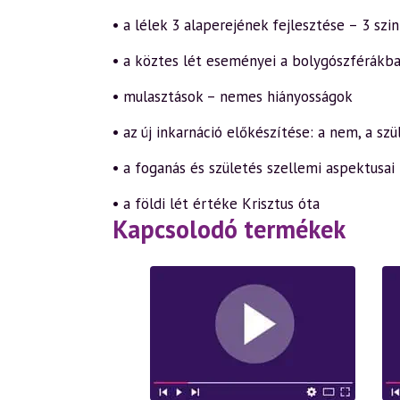
• a lélek 3 alaperejének fejlesztése – 3 szi
• a köztes lét eseményei a bolygószférákb
• mulasztások – nemes hiányosságok
• az új inkarnáció előkészítése: a nem, a szü
• a foganás és születés szellemi aspektusai
• a földi lét értéke Krisztus óta
Kapcsolodó termékek