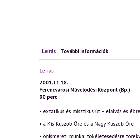
Leírás
További információk
Leírás
2001.11.18.
Ferencvárosi Művelődési Központ (Bp.)
90 perc
• extatikus és misztikus út – elalvás és ébr
• a Kis Küszöb Őre és a Nagy Küszöb Őre
• önismereti munka: tökéletesedésre törek