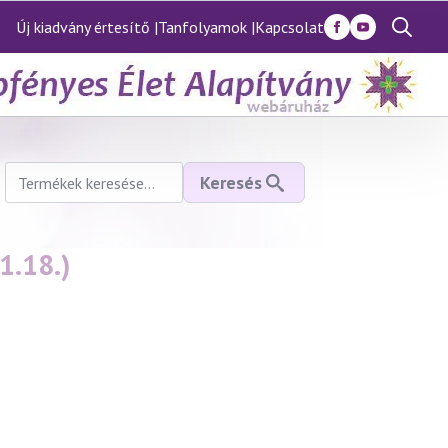
Új kiadvány értesítő |
Tanfolyamok |
Kapcsolat
Search
for:
Keresés
Keresés
a
következőre:
1.18.)