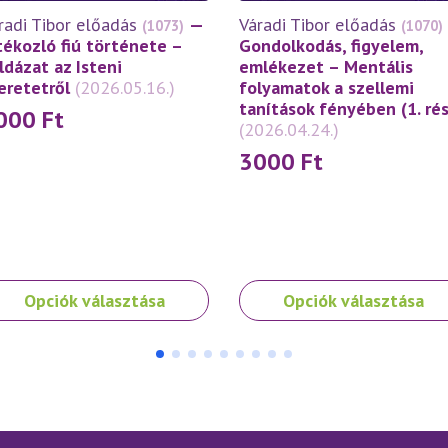
radi Tibor előadás
—
Váradi Tibor előadás
(1073)
(1070)
tékozló fiú története –
Gondolkodás, figyelem,
ldázat az Isteni
emlékezet – Mentális
eretetről
(2026.05.16.)
folyamatok a szellemi
tanítások fényében (1. rés
000
Ft
(2026.04.24.)
3000
Ft
nek
Ennek
Opciók választása
Opciók választása
a
rméknek
terméknek
bb
több
iációja
variációja
.
van.
A