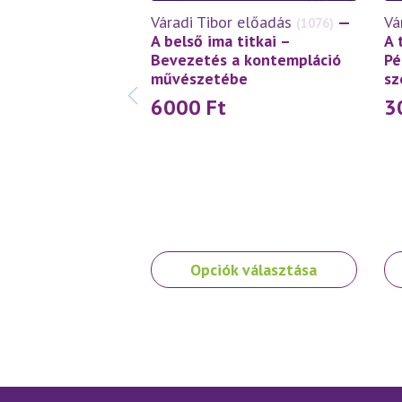
Váradi Tibor előadás
—
Vá
(1076)
A belső ima titkai –
A 
Bevezetés a kontempláció
Pé
művészetébe
sz
6000
Ft
3
Ennek
En
Opciók választása
a
a
terméknek
te
több
tö
variációja
var
van.
van
A
A