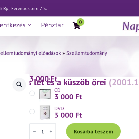
 Bp., Ferenciek tere 7-8.
0
lentkezés
Pénztár
zellemtudományi előadások
»
Szellemtudomány
3 000
Ft
— Köztes lét és a küszöb őrei
(2001.1
CD
3 000
Ft
DVD
3 000
Ft
Váradi
Tibor
Kosárba teszem
előadás