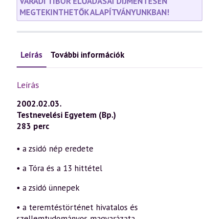
VÁRADI TIBOR ELŐADÁSAI DÍJMENTESEN
MEGTEKINTHETŐK ALAPÍTVÁNYUNKBAN!
Leírás
További információk
Leírás
2002.02.03.
Testnevelési Egyetem (Bp.)
283 perc
• a zsidó nép eredete
• a Tóra és a 13 hittétel
• a zsidó ünnepek
• a teremtéstörténet hivatalos és
szellemtudományos magyarázata