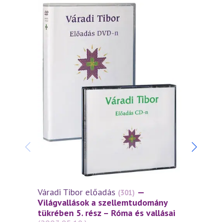
Váradi Tibor előadás
—
Várad
(301)
Világvallások a szellemtudomány
Világ
tükrében 5. rész – Róma és vallásai
tükré