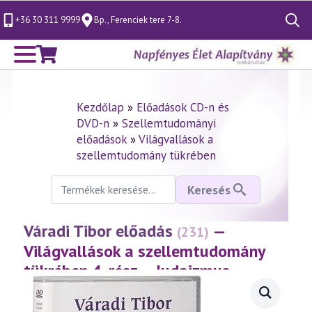
+36 30 311 9999
Bp., Ferenciek tere 7-8.
Search
for:
Kezdőlap
»
Előadások CD-n és
DVD-n
»
Szellemtudományi
előadások
»
Világvallások a
szellemtudomány tükrében
Keresés
Keresés
a
következőre:
Váradi Tibor előadás
—
(231)
Világvallások a szellemtudomány
tükrében 4. rész – Judaizmus
(2002.02.03.)