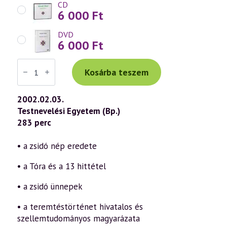
CD
6 000
Ft
DVD
6 000
Ft
Váradi
Tibor
Kosárba teszem
előadás
(231)
—
2002.02.03.
Világvallások
Testnevelési Egyetem (Bp.)
a
szellemtudomány
283 perc
tükrében
4.
rész
• a zsidó nép eredete
–
Judaizmus
• a Tóra és a 13 hittétel
(2002.02.03.)
mennyiség
• a zsidó ünnepek
• a teremtéstörténet hivatalos és
szellemtudományos magyarázata