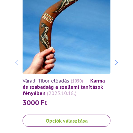
Váradi Tibor előadás
— Karma
Várad
(1050)
és szabadság a szellemi tanítások
és sz
fényében
(2025.10.18.)
fény
3000
Ft
30
Ennek
Ennek
Opciók választása
a
a
terméknek
termé