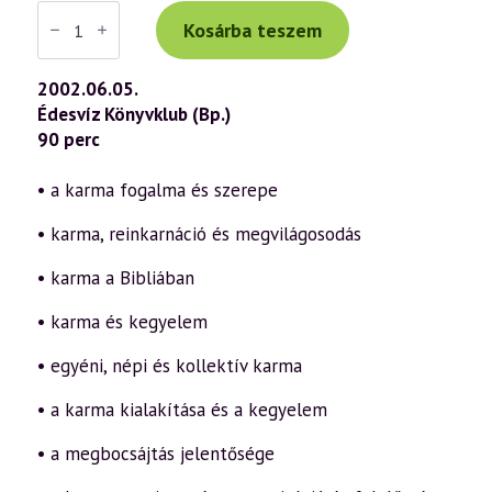
Váradi
Tibor
Kosárba teszem
előadás
(255)
—
2002.06.05.
Karma
Édesvíz Könyvklub (Bp.)
és
szabadság
90 perc
2.
rész
(2002.06.05.)
• a karma fogalma és szerepe
mennyiség
• karma, reinkarnáció és megvilágosodás
• karma a Bibliában
• karma és kegyelem
• egyéni, népi és kollektív karma
• a karma kialakítása és a kegyelem
• a megbocsájtás jelentősége