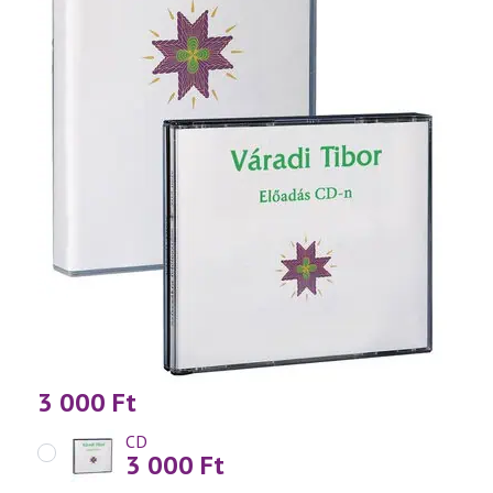
3 000
Ft
CD
3 000
Ft