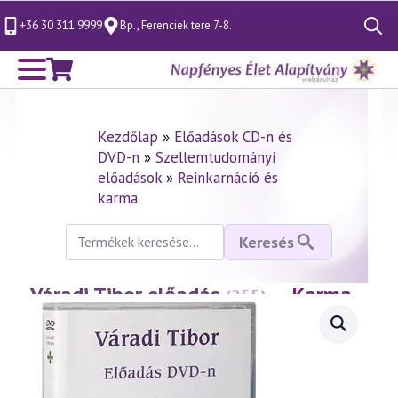
+36 30 311 9999
Bp., Ferenciek tere 7-8.
Search
for:
Kezdőlap
»
Előadások CD-n és
DVD-n
»
Szellemtudományi
előadások
»
Reinkarnáció és
karma
Keresés
Keresés
a
következőre:
Váradi Tibor előadás
— Karma
(255)
és szabadság 2. rész
(2002.06.05.)