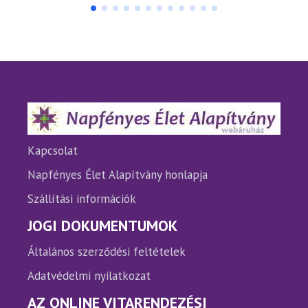
több
több
variációja
variáci
van.
van.
A
A
változatok
változ
a
a
termékoldalon
termé
választhatók
válasz
ki
ki
Kapcsolat
Napfényes Élet Alapítvány honlapja
Szállítási információk
JOGI DOKUMENTUMOK
Általános szerződési feltételek
Adatvédelmi nyilatkozat
AZ ONLINE VITARENDEZÉSI