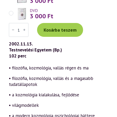
3 000
Ft
DVD
3 000
Ft
Váradi
Tibor
Kosárba teszem
előadás
(270)
—
2002.11.15.
Filozófia,
Testnevelési Egyetem (Bp.)
Kozmológia,
Vallás
102 perc
2.
rész
–
• filozófia, kozmológia, vallás régen és ma
Kozmológia
(2002.11.15.)
• filozófia, kozmológia, vallás és a magasabb
mennyiség
tudatállapotok
• a kozmológia kialakulása, fejlődése
• világmodellek
• a modern kozmológia pszichológiai háttere