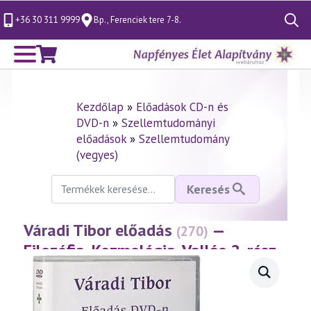
+36 30 311 9999
Bp., Ferenciek tere 7-8.
Search
for:
Kezdőlap
»
Előadások CD-n és
DVD-n
»
Szellemtudományi
előadások
»
Szellemtudomány
(vegyes)
Keresés
Keresés
a
következőre:
Váradi Tibor előadás
—
(270)
Filozófia, Kozmológia, Vallás 2. rész
– Kozmológia
(2002.11.15.)