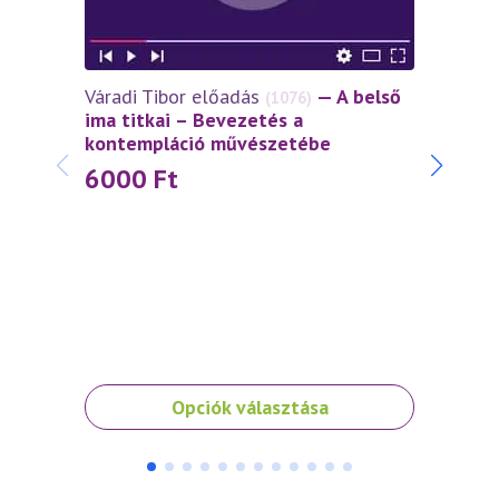
Váradi Tibor előadás
— A belső
Várad
(1076)
ima titkai – Bevezetés a
tékoz
kontempláció művészetébe
Isten
6000
Ft
30
Ennek
Ennek
Opciók választása
a
a
terméknek
termé
több
több
variációja
variáci