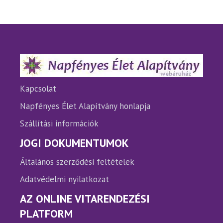
van.
van.
A
A
változatok
változ
a
a
termékoldalon
termé
választhatók
válasz
ki
ki
Kapcsolat
Napfényes Élet Alapítvány honlapja
Szállítási információk
JOGI DOKUMENTUMOK
Általános szerződési feltételek
Adatvédelmi nyilatkozat
AZ ONLINE VITARENDEZÉSI
PLATFORM