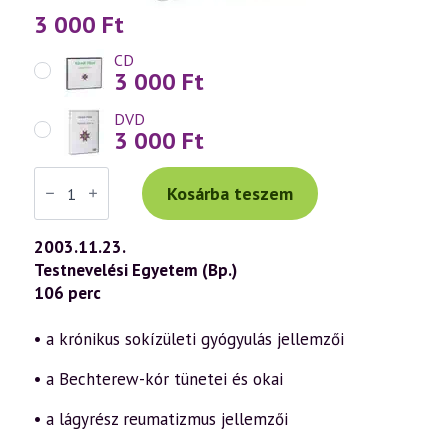
3 000
Ft
CD
3 000
Ft
DVD
3 000
Ft
Váradi
Tibor
Kosárba teszem
előadás
(315)
—
2003.11.23.
Népbetegségek
Testnevelési Egyetem (Bp.)
megelőzése
és
106 perc
szelíd
gyógymódjai
6.
• a krónikus sokízületi gyógyulás jellemzői
rész
–
• a Bechterew-kór tünetei és okai
Mozgásszervi
betegségek
(2003.11.23.)
• a lágyrész reumatizmus jellemzői
mennyiség