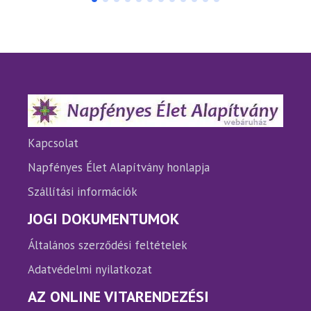
több
több
variációja
variáci
van.
van.
A
A
változatok
változ
a
a
termékoldalon
termé
választhatók
válasz
ki
ki
Kapcsolat
Napfényes Élet Alapítvány honlapja
Szállítási információk
JOGI DOKUMENTUMOK
Általános szerződési feltételek
Adatvédelmi nyilatkozat
AZ ONLINE VITARENDEZÉSI