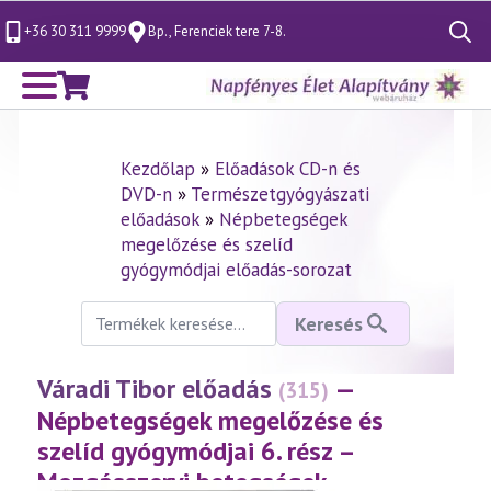
+36 30 311 9999
Bp., Ferenciek tere 7-8.
Search
for:
Kezdőlap
»
Előadások CD-n és
DVD-n
»
Természetgyógyászati
előadások
»
Népbetegségek
megelőzése és szelíd
gyógymódjai előadás-sorozat
Keresés
Keresés
a
következőre:
Váradi Tibor előadás
—
(315)
Népbetegségek megelőzése és
szelíd gyógymódjai 6. rész –
Mozgásszervi betegségek