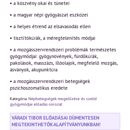
• a köszvény okai és tünetei
• a magyar népi gyógyászat eszközei
• a helyes étrend az elsavasodás ellen
• tisztítókúrák, a méregtelenítés módjai
• a mozgásszervrendszeri problémák természetes
gyógymódjai: gyógynövények, fürdőkúrák,
pakolások, masszázs, illóolajok, megfelelő mozgás,
ásványok, akupunktúra
• a mozgásszervrendszeri betegségek
pszichoszomatikus eredete
Kategória:
Népbetegségek megelőzése és szelíd
gyógymódjai előadás-sorozat
VÁRADI TIBOR ELŐADÁSAI DÍJMENTESEN
MEGTEKINTHETŐK ALAPÍTVÁNYUNKBAN!