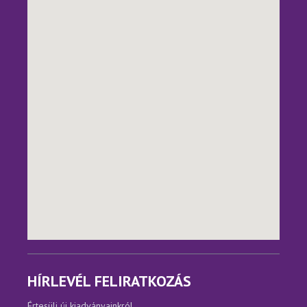
HÍRLEVÉL FELIRATKOZÁS
Értesülj új kiadványainkról