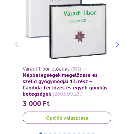
Váradi Tibor előadás
—
Várad
(388)
Népbetegségek megelőzése és
Népb
szelíd gyógymódjai 13. rész –
szelí
Candida-fertőzés és egyéb gombás
beteg
betegségek
(2005.09.25.)
3 0
3 000
Ft
Ennek
Ennek
Opciók választása
a
a
terméknek
termé