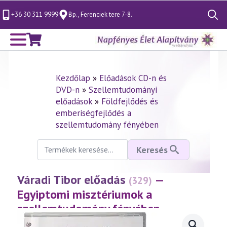
+36 30 311 9999
Bp., Ferenciek tere 7-8.
Search
for:
Kezdőlap
»
Előadások CD-n és
DVD-n
»
Szellemtudományi
előadások
»
Földfejlődés és
emberiségfejlődés a
szellemtudomány fényében
Keresés
Keresés
a
következőre:
Váradi Tibor előadás
—
(329)
Egyiptomi misztériumok a
szellemtudomány fényében
(2004.02.22.)