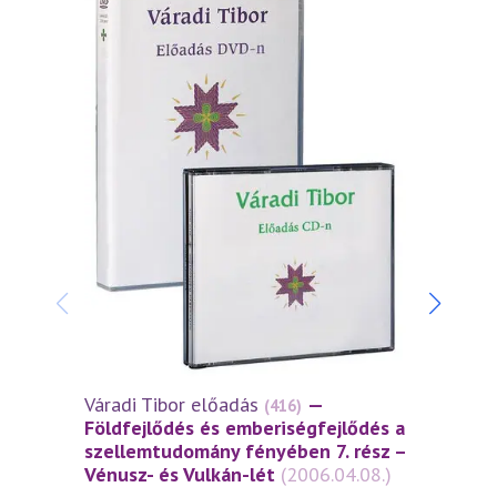
Váradi Tibor előadás
—
Várad
(416)
Földfejlődés és emberiségfejlődés a
Földf
szellemtudomány fényében 7. rész –
szell
Vénusz- és Vulkán-lét
(2006.04.08.)
Jupit