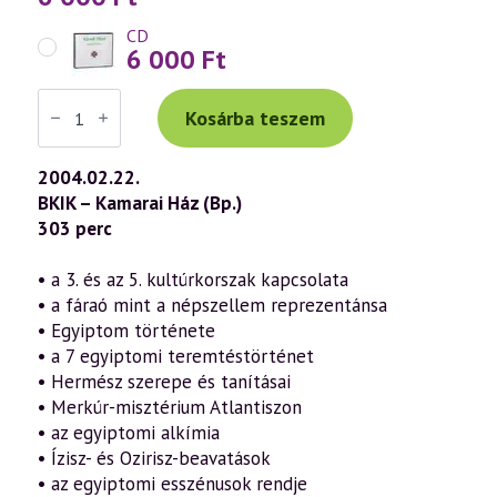
CD
6 000
Ft
Váradi
Tibor
Kosárba teszem
előadás
(329)
—
2004.02.22.
Egyiptomi
BKIK – Kamarai Ház (Bp.)
misztériumok
a
303 perc
szellemtudomány
fényében
(2004.02.22.)
• a 3. és az 5. kultúrkorszak kapcsolata
mennyiség
• a fáraó mint a népszellem reprezentánsa
• Egyiptom története
• a 7 egyiptomi teremtéstörténet
• Hermész szerepe és tanításai
• Merkúr-misztérium Atlantiszon
• az egyiptomi alkímia
• Ízisz- és Ozirisz-beavatások
• az egyiptomi esszénusok rendje