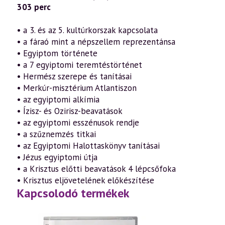
303 perc
• a 3. és az 5. kultúrkorszak kapcsolata
• a fáraó mint a népszellem reprezentánsa
• Egyiptom története
• a 7 egyiptomi teremtéstörténet
• Hermész szerepe és tanításai
• Merkúr-misztérium Atlantiszon
• az egyiptomi alkímia
• Ízisz- és Ozirisz-beavatások
• az egyiptomi esszénusok rendje
• a szűznemzés titkai
• az Egyiptomi Halottaskönyv tanításai
• Jézus egyiptomi útja
• a Krisztus előtti beavatások 4 lépcsőfoka
• Krisztus eljövetelének előkészítése
Kapcsolodó termékek