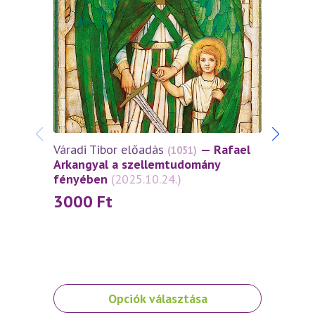
Várad
Arkan
fény
30
Váradi Tibor előadás
— Rafael
(1051)
Arkangyal a szellemtudomány
fényében
(2025.10.24.)
3000
Ft
Ennek
Ennek
Opciók választása
a
a