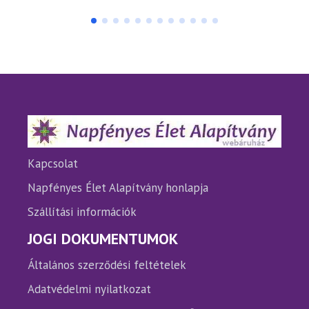
terméknek
termé
több
több
variációja
variáci
van.
van.
A
A
változatok
változ
a
a
termékoldalon
termé
választhatók
válasz
ki
ki
Kapcsolat
Napfényes Élet Alapítvány honlapja
Szállítási információk
JOGI DOKUMENTUMOK
Általános szerződési feltételek
Adatvédelmi nyilatkozat