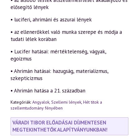
• az alsóbb testek átszellemesítését akadályozó és
elősegítő lények
• luciferi, ahrimáni és aszurai lények
• az ellenerőkkel való munka szerepe és módja a
tudati lélek korában
• Lucifer hatásai: mértéktelenség, vágyak,
egoizmus
• Ahrimán hatásai: hazugság, materializmus,
szkepticizmus
• Ahrimán hatása a 21. században
Kategóriák:
Angyalok, Szellemi lények
,
Hét titok a
szellemtudomány fényében
VÁRADI TIBOR ELŐADÁSAI DÍJMENTESEN
MEGTEKINTHETŐK ALAPÍTVÁNYUNKBAN!