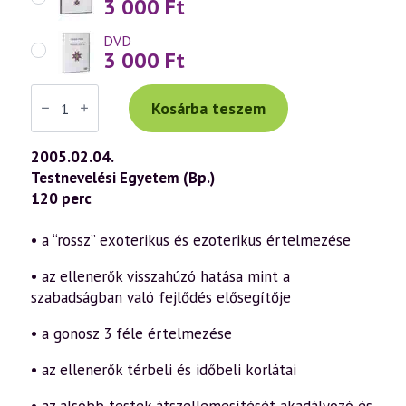
3 000
Ft
DVD
3 000
Ft
Váradi
Tibor
Kosárba teszem
előadás
(369)
—
2005.02.04.
Hét
Testnevelési Egyetem (Bp.)
titok
a
120 perc
szellemtudomány
fényében
5.
• a “rossz” exoterikus és ezoterikus értelmezése
rész
–
• az ellenerők visszahúzó hatása mint a
Az
ellenerők
szabadságban való fejlődés elősegítője
titkai
(2005.02.04.)
• a gonosz 3 féle értelmezése
mennyiség
• az ellenerők térbeli és időbeli korlátai