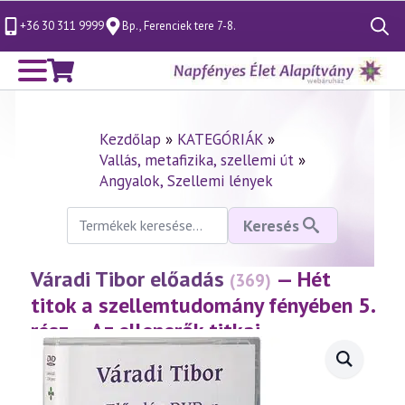
+36 30 311 9999
Bp., Ferenciek tere 7-8.
Search
for:
Kezdőlap
»
KATEGÓRIÁK
»
Vallás, metafizika, szellemi út
»
Angyalok, Szellemi lények
Keresés
Keresés
a
következőre:
Váradi Tibor előadás
— Hét
(369)
titok a szellemtudomány fényében 5.
rész – Az ellenerők titkai
(2005.02.04.)