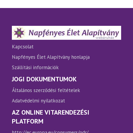
van.
van.
A
A
változatok
változ
a
a
termékoldalon
termé
választhatók
válasz
ki
ki
Kapcsolat
Napfényes Élet Alapítvány honlapja
Szállítási információk
JOGI DOKUMENTUMOK
Általános szerződési feltételek
Adatvédelmi nyilatkozat
AZ ONLINE VITARENDEZÉSI
PLATFORM
http://ec.europa.eu/consumers/odr/