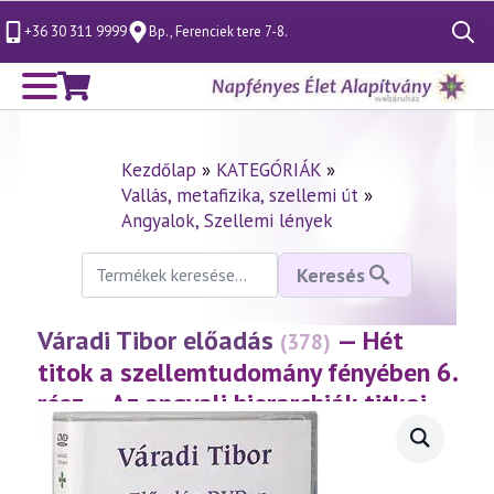
+36 30 311 9999
Bp., Ferenciek tere 7-8.
Search
for:
Kezdőlap
»
KATEGÓRIÁK
»
Vallás, metafizika, szellemi út
»
Angyalok, Szellemi lények
Keresés
Keresés
a
következőre:
Váradi Tibor előadás
— Hét
(378)
titok a szellemtudomány fényében 6.
rész – Az angyali hierarchiák titkai
(2005.04.08.)