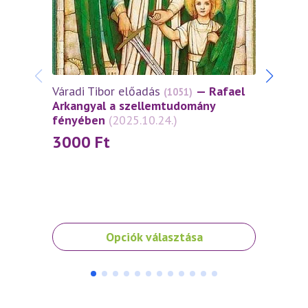
Várad
Arkan
fény
30
Váradi Tibor előadás
— Rafael
(1051)
Arkangyal a szellemtudomány
fényében
(2025.10.24.)
3000
Ft
Ennek
Ennek
Opciók választása
a
a
terméknek
termé
több
több
variációja
variáci