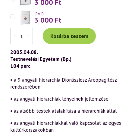
3 000
Ft
DVD
3 000
Ft
Váradi
Tibor
Kosárba teszem
előadás
(378)
—
2005.04.08.
Hét
Testnevelési Egyetem (Bp.)
titok
a
104 perc
szellemtudomány
fényében
6.
• a 9 angyali hierarchia Dionüsziosz Areopagitész
rész
rendszerében
–
Az
angyali
• az angyali hierarchiák lényeinek jellemzése
hierarchiák
titkai
• az alsóbb testek átalakítása a hierarchiák által
(2005.04.08.)
mennyiség
• az angyali hierarchiákkal való kapcsolat az egyes
kultúrkorszakokban