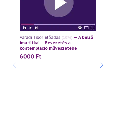
Váradi Tibor előadás
— A belső
(1076)
ima titkai – Bevezetés a
kontempláció művészetébe
6000
Ft
Váradi
szívtő