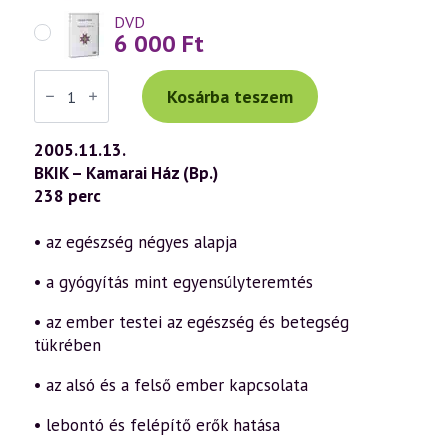
DVD
6 000
Ft
Váradi
Tibor
Kosárba teszem
előadás
(396)
—
2005.11.13.
Egészség,
BKIK – Kamarai Ház (Bp.)
betegség,
gyógyulás
238 perc
a
szellemtudomány
fényében
• az egészség négyes alapja
1.
rész
• a gyógyítás mint egyensúlyteremtés
(2005.11.13.)
mennyiség
• az ember testei az egészség és betegség
tükrében
• az alsó és a felső ember kapcsolata
• lebontó és felépítő erők hatása