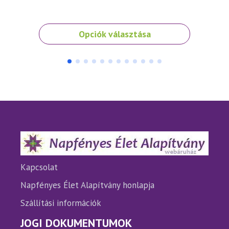
4 5
Ennek
Opciók választása
a
terméknek
több
variációja
van.
A
változatok
a
termékoldalon
választhatók
ki
Kapcsolat
Napfényes Élet Alapítvány honlapja
Szállítási információk
JOGI DOKUMENTUMOK