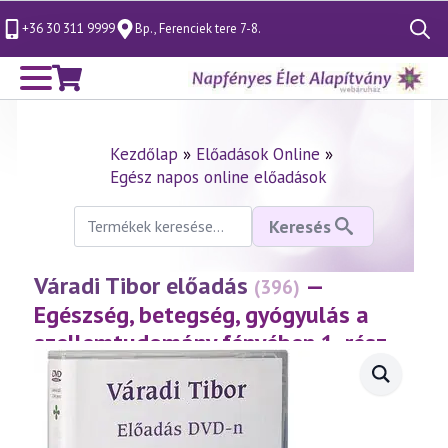
+36 30 311 9999
Bp., Ferenciek tere 7-8.
Search
for:
Kezdőlap
»
Előadások Online
»
Egész napos online előadások
Keresés
Keresés
a
következőre:
Váradi Tibor előadás
—
(396)
Egészség, betegség, gyógyulás a
szellemtudomány fényében 1. rész
(2005.11.13.)