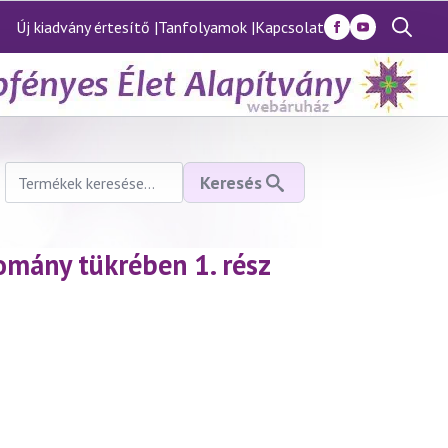
Új kiadvány értesítő |
Tanfolyamok |
Kapcsolat
Search
for:
Keresés
Keresés
a
következőre:
omány tükrében 1. rész