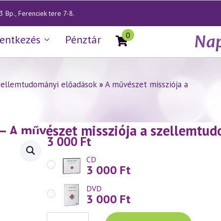
 Bp., Ferenciek tere 7-8.
0
lentkezés
Pénztár
zellemtudományi előadások
»
A művészet missziója a
— A művészet missziója a szellemtud
3 000
Ft
CD
3 000
Ft
DVD
3 000
Ft
Váradi