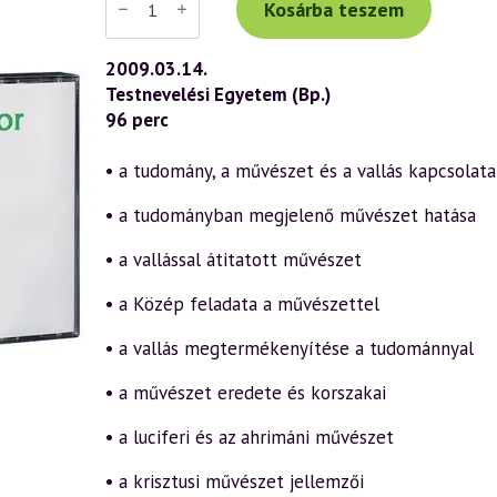
Tibor
Kosárba teszem
előadás
(513)
—
2009.03.14.
A
Testnevelési Egyetem (Bp.)
művészet
missziója
96 perc
a
szellemtudomány
tükrében
• a tudomány, a művészet és a vallás kapcsolata
1.
rész
• a tudományban megjelenő művészet hatása
(2009.03.14.)
mennyiség
• a vallással átitatott művészet
• a Közép feladata a művészettel
• a vallás megtermékenyítése a tudománnyal
• a művészet eredete és korszakai
• a luciferi és az ahrimáni művészet
• a krisztusi művészet jellemzői