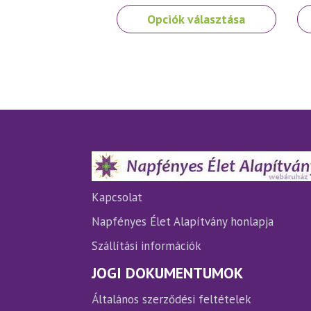
Ennek
En
Opciók választása
a
a
terméknek
te
több
tö
variációja
var
van.
van
A
A
változatok
vá
a
a
termékoldalon
te
választhatók
vá
ki
ki
Kapcsolat
Napfényes Élet Alapítvány honlapja
Szállítási információk
JOGI DOKUMENTUMOK
Általános szerződési feltételek