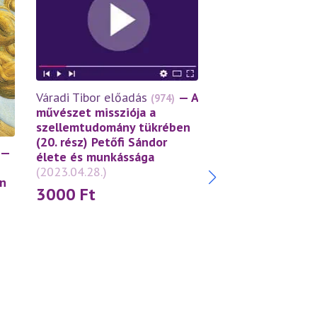
Váradi Tibor előadás
— A
(974)
művészet missziója a
szellemtudomány tükrében
(20. rész) Petőfi Sándor
—
élete és munkássága
(2023.04.28.)
n
Váradi Tibor előa
3000
Ft
„Őt, a fényest, n
mindörökre látom
Endre istenes ver
teológia és az an
tükrében
(2019.1
3 000
Ft