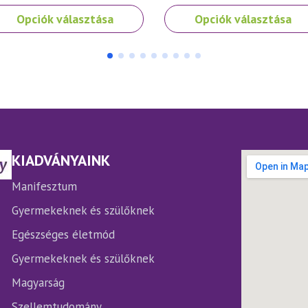
nek
Ennek
Opciók választása
Opciók választása
a
rméknek
terméknek
bb
több
iációja
variációja
.
van.
A
ltozatok
változatok
a
rmékoldalon
termékoldalon
KIADVÁNYAINK
laszthatók
választhatók
ki
Manifesztum
Gyermekeknek és szülőknek
Egészséges életmód
Gyermekeknek és szülőknek
Magyarság
Szellemtudomány