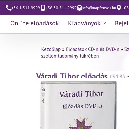
+36 1 311 9999
+36 30 311 9999
info@napfenyes.hu
1053
Online előadások
Kiadványok
Beje
Kezdőlap
»
Előadások CD-n és DVD-n
»
S
szellemtudomány tükrében
Váradi Tibor előadás
(513)
(2009.03.14.)