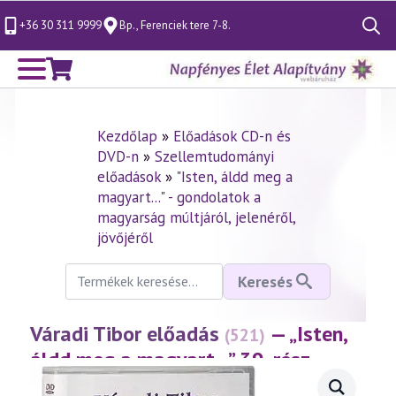
+36 30 311 9999
Bp., Ferenciek tere 7-8.
Search
for:
Kezdőlap
»
Előadások CD-n és
DVD-n
»
Szellemtudományi
előadások
»
"Isten, áldd meg a
magyart..." - gondolatok a
magyarság múltjáról, jelenéről,
jövőjéről
Keresés
Keresés
a
következőre:
Váradi Tibor előadás
— „Isten,
(521)
áldd meg a magyart…” 39. rész
(2009.05.15.)