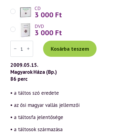
CD
3 000
Ft
DVD
3 000
Ft
Váradi
Tibor
Kosárba teszem
előadás
(521)
—
2009.05.15.
„Isten,
Magyarok Háza (Bp.)
áldd
meg
86 perc
a
magyart…”
39.
• a táltos szó eredete
rész
(2009.05.15.)
• az ősi magyar vallás jellemzői
mennyiség
• a táltosfa jelentősége
• a táltosok származása