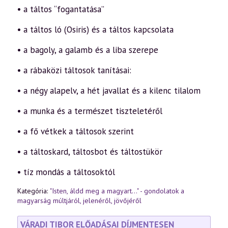
• a táltos “fogantatása”
• a táltos ló (Osiris) és a táltos kapcsolata
• a bagoly, a galamb és a liba szerepe
• a rábaközi táltosok tanításai:
• a négy alapelv, a hét javallat és a kilenc tilalom
• a munka és a természet tiszteletéről
• a fő vétkek a táltosok szerint
• a táltoskard, táltosbot és táltostükör
• tíz mondás a táltosoktól
Kategória:
"Isten, áldd meg a magyart..." - gondolatok a
magyarság múltjáról, jelenéről, jövőjéről
VÁRADI TIBOR ELŐADÁSAI DÍJMENTESEN