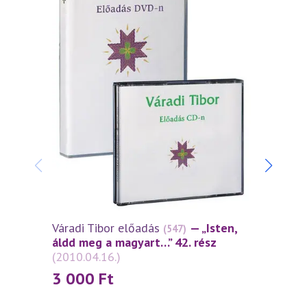
Váradi Tibor előadás
— „Isten,
Várad
(547)
áldd meg a magyart…” 42. rész
áldd 
(2010.04.16.)
(2010
3 000
Ft
3 0