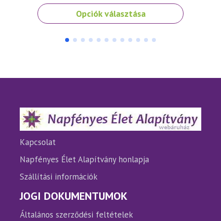
Ennek
Ennek
Opciók választása
a
a
terméknek
termé
több
több
variációja
variáci
van.
van.
A
A
változatok
változ
a
a
termékoldalon
termé
választhatók
válasz
ki
ki
Kapcsolat
Napfényes Élet Alapítvány honlapja
Szállítási információk
JOGI DOKUMENTUMOK
Általános szerződési feltételek