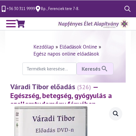
+36 30 311 9999
Bp., Ferenciek tere 7-8.
Search
for:
Kezdőlap
»
Előadások Online
»
Egész napos online előadások
Keresés
Keresés
a
következőre:
Váradi Tibor előadás
—
(526)
Egészség, betegség, gyógyulás a
szellemtudomány fényében
(2009.10.10.)