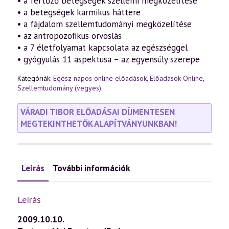
• a fertőző betegségek szellemi megközelítése
• a betegségek karmikus háttere
• a fájdalom szellemtudományi megközelítése
• az antropozofikus orvoslás
• a 7 életfolyamat kapcsolata az egészséggel
• gyógyulás 11 aspektusa – az egyensúly szerepe
Kategóriák:
Egész napos online előadások
,
Előadások Online
,
Szellemtudomány (vegyes)
VÁRADI TIBOR ELŐADÁSAI DÍJMENTESEN
MEGTEKINTHETŐK ALAPÍTVÁNYUNKBAN!
Leírás
További információk
Leírás
2009.10.10.