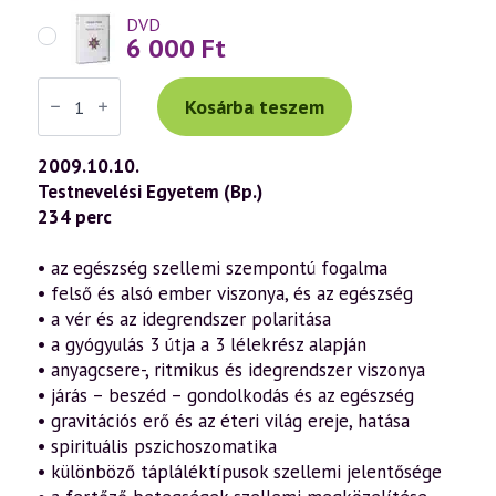
DVD
6 000
Ft
Váradi
Tibor
Kosárba teszem
előadás
(526)
—
2009.10.10.
Egészség,
Testnevelési Egyetem (Bp.)
betegség,
gyógyulás
234 perc
a
szellemtudomány
fényében
• az egészség szellemi szempontú fogalma
(2009.10.10.)
• felső és alsó ember viszonya, és az egészség
mennyiség
• a vér és az idegrendszer polaritása
• a gyógyulás 3 útja a 3 lélekrész alapján
• anyagcsere-, ritmikus és idegrendszer viszonya
• járás – beszéd – gondolkodás és az egészség
• gravitációs erő és az éteri világ ereje, hatása
• spirituális pszichoszomatika
• különböző tápláléktípusok szellemi jelentősége