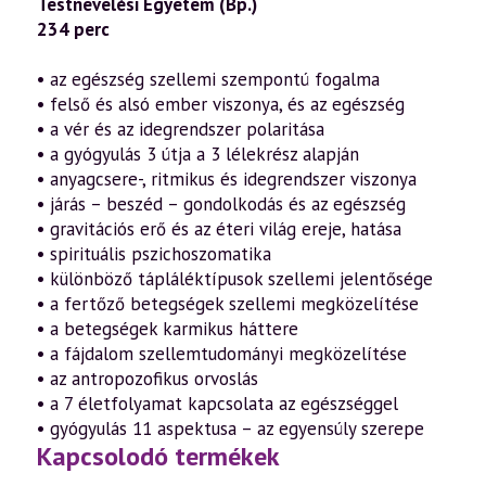
Testnevelési Egyetem (Bp.)
234 perc
• az egészség szellemi szempontú fogalma
• felső és alsó ember viszonya, és az egészség
• a vér és az idegrendszer polaritása
• a gyógyulás 3 útja a 3 lélekrész alapján
• anyagcsere-, ritmikus és idegrendszer viszonya
• járás – beszéd – gondolkodás és az egészség
• gravitációs erő és az éteri világ ereje, hatása
• spirituális pszichoszomatika
• különböző tápláléktípusok szellemi jelentősége
• a fertőző betegségek szellemi megközelítése
• a betegségek karmikus háttere
• a fájdalom szellemtudományi megközelítése
• az antropozofikus orvoslás
• a 7 életfolyamat kapcsolata az egészséggel
• gyógyulás 11 aspektusa – az egyensúly szerepe
Kapcsolodó termékek