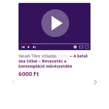
Váradi Tibor előadás
— A belső
(1076)
ima titkai – Bevezetés a
kontempláció művészetébe
6000
Ft