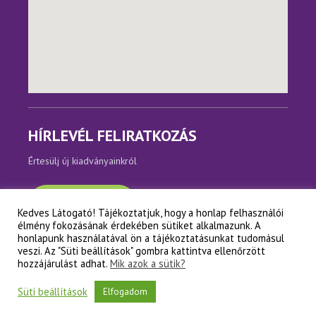
HÍRLEVÉL FELIRATKOZÁS
Értesülj új kiadványainkról
Feliratkozom
Kedves Látogató! Tájékoztatjuk, hogy a honlap felhasználói
élmény fokozásának érdekében sütiket alkalmazunk. A
honlapunk használatával ön a tájékoztatásunkat tudomásul
veszi. Az "Süti beállítások" gombra kattintva ellenőrzött
hozzájárulást adhat.
Mik azok a sütik?
Copyright © Napfényes Élet Alapítvány
Süti beállítások
Elfogadom