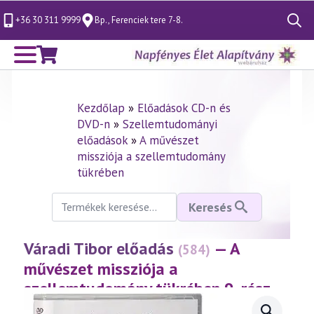
+36 30 311 9999
Bp., Ferenciek tere 7-8.
Search
for:
Kezdőlap
»
Előadások CD-n és
DVD-n
»
Szellemtudományi
előadások
»
A művészet
missziója a szellemtudomány
tükrében
Keresés
Keresés
a
következőre:
Váradi Tibor előadás
— A
(584)
művészet missziója a
szellemtudomány tükrében 9. rész –
Szakrális építészet
(2011.10.14.)