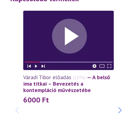
Váradi Tibor előadás
— A belső
(1076)
ima titkai – Bevezetés a
kontempláció művészetébe
6000
Ft