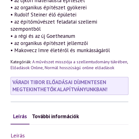
• az újkori materialista építészet
• az organikus építészet gyökerei
• Rudolf Steiner élő épületei
• az építőművészet feladatai szellemi
szempontból
• a régi és az új Goetheanum
• az organikus építészet jellemzői
• Makovecz Imre életéről és munkásságáról
Kategóriák:
A művészet missziója a szellemtudomány tükrében
,
Előadások Online
,
Normál hosszúságú online előadások
VÁRADI TIBOR ELŐADÁSAI DÍJMENTESEN
MEGTEKINTHETŐK ALAPÍTVÁNYUNKBAN!
Leírás
További információk
Leírás