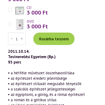
CD
3 000
Ft
DVD
3 000
Ft
Váradi
Tibor
Kosárba teszem
előadás
(584)
—
2011.10.14.
A
Testnevelési Egyetem (Bp.)
művészet
missziója
93 perc
a
szellemtudomány
tükrében
• a hétféle művészet összehasonlítása
9.
• az építészet eredeti jelentősége
rész
–
• az építészet stílusát megszabó tényezők
Szakrális
• a szakrális építészet jellegzetességei
építészet
(2011.10.14.)
• az egyiptomi, a görög, és a római építészet
mennyiség
• a román és a gótikus stílus