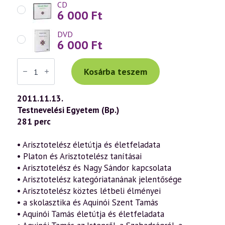
CD
6 000
Ft
DVD
6 000
Ft
Váradi
Tibor
Kosárba teszem
előadás
(588)
—
2011.11.13.
Arisztotelésztől
Testnevelési Egyetem (Bp.)
Rudolf
Steinerig,
281 perc
avagy
az
igazság
• Arisztotelész életútja és életfeladata
keresése
• Platon és Arisztotelész tanításai
régen
és
• Arisztotelész és Nagy Sándor kapcsolata
ma
• Arisztotelész kategóriatanának jelentősége
(2011.11.13.)
mennyiség
• Arisztotelész köztes létbeli élményei
• a skolasztika és Aquinói Szent Tamás
• Aquinói Tamás életútja és életfeladata