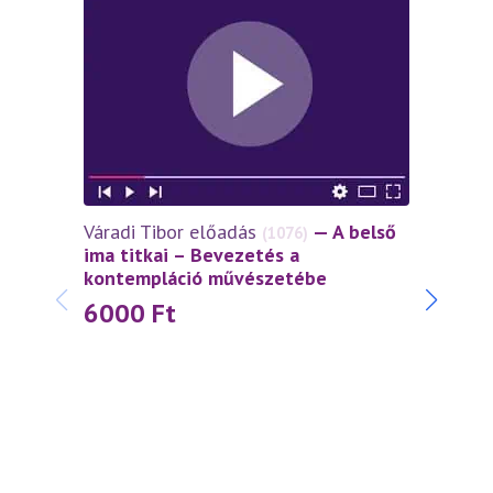
Váradi Tibor előadás
— A belső
Várad
(1076)
ima titkai – Bevezetés a
tékoz
kontempláció művészetébe
Isten
6000
Ft
30