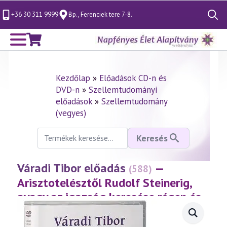
+36 30 311 9999
Bp., Ferenciek tere 7-8.
Search
for:
Kezdőlap
»
Előadások CD-n és
DVD-n
»
Szellemtudományi
előadások
»
Szellemtudomány
(vegyes)
Keresés
Keresés
a
következőre:
Váradi Tibor előadás
—
(588)
Arisztotelésztől Rudolf Steinerig,
avagy az igazság keresése régen és
ma
(2011.11.13.)