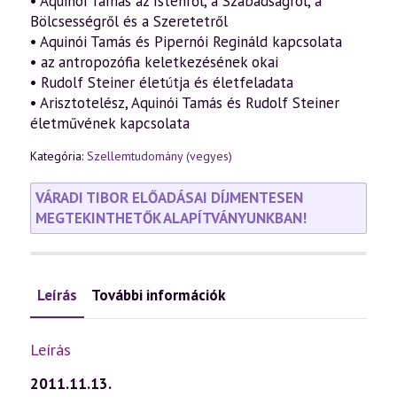
• Aquinói Tamás az Istenről, a Szabadságról, a
Bölcsességről és a Szeretetről
• Aquinói Tamás és Pipernói Regináld kapcsolata
• az antropozófia keletkezésének okai
• Rudolf Steiner életútja és életfeladata
• Arisztotelész, Aquinói Tamás és Rudolf Steiner
életművének kapcsolata
Kategória:
Szellemtudomány (vegyes)
VÁRADI TIBOR ELŐADÁSAI DÍJMENTESEN
MEGTEKINTHETŐK ALAPÍTVÁNYUNKBAN!
Leírás
További információk
Leírás
2011.11.13.