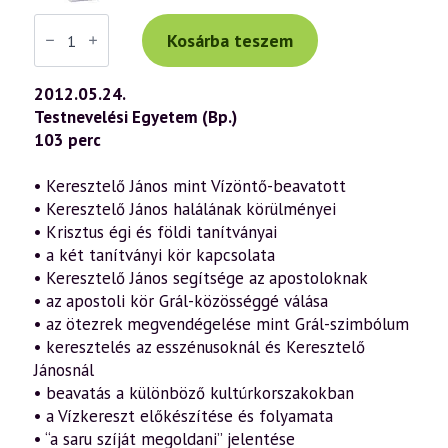
Váradi
Tibor
Kosárba teszem
előadás
(609)
—
2012.05.24.
„Az
Testnevelési Egyetem (Bp.)
Ige
testté
103 perc
lett”
–
János
• Keresztelő János mint Vízöntő-beavatott
evangéliuma
• Keresztelő János halálának körülményei
a
szellmetudomány
• Krisztus égi és földi tanítványai
fényében
• a két tanítványi kör kapcsolata
5.
rész
• Keresztelő János segítsége az apostoloknak
(2012.05.24.)
• az apostoli kör Grál-közösséggé válása
mennyiség
• az ötezrek megvendégelése mint Grál-szimbólum
• keresztelés az esszénusoknál és Keresztelő
Jánosnál
• beavatás a különböző kultúrkorszakokban
• a Vízkereszt előkészítése és folyamata
• “a saru szíját megoldani” jelentése