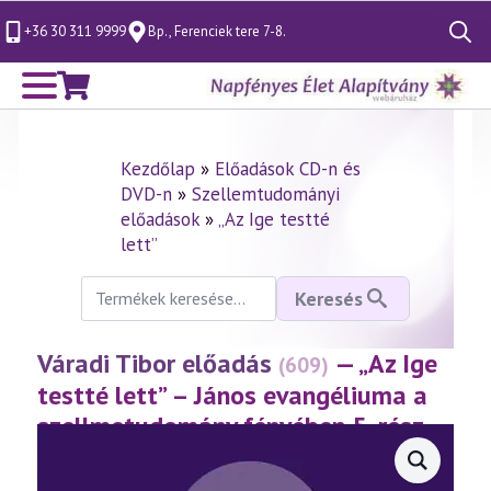
+36 30 311 9999
Bp., Ferenciek tere 7-8.
Search
for:
Kezdőlap
»
Előadások CD-n és
DVD-n
»
Szellemtudományi
előadások
»
„Az Ige testté
lett”
Keresés
Keresés
a
következőre:
Váradi Tibor előadás
— „Az Ige
(609)
testté lett” – János evangéliuma a
szellmetudomány fényében 5. rész
(2012.05.24.)