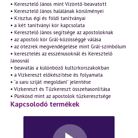
• Keresztelő János mint Vízöntő-beavatott
• Keresztelő János halálának körülményei
• Krisztus égi és földi tanítványai
• a két tanítványi kör kapcsolata
• Keresztelő János segítsége az apostoloknak
• az apostoli kör Grál-közösséggé válása
• az ötezrek megvendégelése mint Grál-szimbólum
• keresztelés az esszénusoknál és Keresztelő
Jánosnál
• beavatás a különböző kultúrkorszakokban
• a Vízkereszt előkészítése és folyamata
• “a saru szíját megoldani” jelentése
• Vízkereszt és Tűzkereszt összehasonlítása
• Pünkösd mint az apostolok tűzkeresztsége
Kapcsolodó termékek