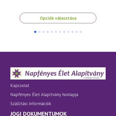
4 5
Ennek
Opciók választása
a
terméknek
több
variációja
van.
A
változatok
a
termékoldalon
választhatók
ki
Kapcsolat
Napfényes Élet Alapítvány honlapja
Szállítási információk
JOGI DOKUMENTUMOK