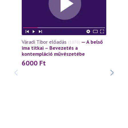
Váradi Tibor előadás
— A belső
(1076)
ima titkai – Bevezetés a
kontempláció művészetébe
6000
Ft
Váradi
szívtő