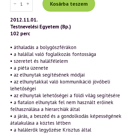
Tibor
Kosárba teszem
előadás
(614)
—
2012.11.01.
A
Testnevelési Egyetem (Bp.)
halál
mint
102 perc
szellemi
születés
6.
• áthaladás a bolygószférákon
rész
• a halállal való foglalkozás fontossága
(2012.11.01.)
mennyiség
• szeretet és halálfélelem
• a piéta üzenete
• az elhunytak segítésének módjai
• az elhunytakkal való kommunikáció jövőbeli
lehetőségei
• az elhunytak lehetőségei a földi világ segítésére
• a fiatalon elhunytak fel nem használt erőinek
felhasználása a hierarchiák által
• a járás, a beszéd és a gondolkodás képességének
átalakulása a köztes létben
• a halálerők legyőzése Krisztus által