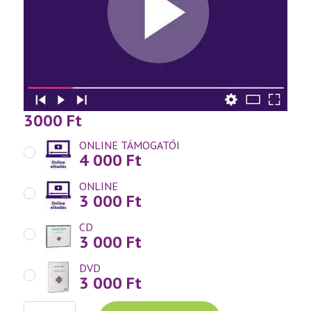
3000
Ft
ONLINE TÁMOGATÓI
4 000
Ft
ONLINE
3 000
Ft
CD
3 000
Ft
DVD
3 000
Ft
Váradi