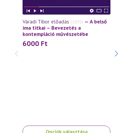
Váradi Tibor előadás
— A belső
(1076)
ima titkai – Bevezetés a
kontempláció művészetébe
6000
Ft
Váradi
szívtő
4 5
Ennek
Opciók választása