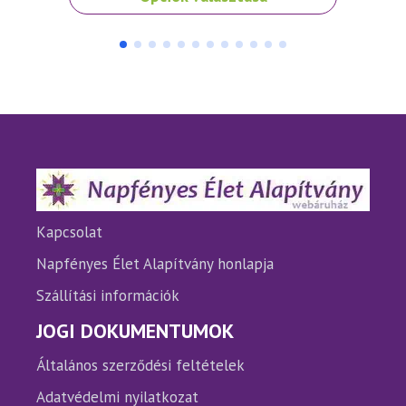
a
terméknek
több
variációja
van.
A
változatok
a
termékoldalon
választhatók
ki
Kapcsolat
Napfényes Élet Alapítvány honlapja
Szállítási információk
JOGI DOKUMENTUMOK
Általános szerződési feltételek
Adatvédelmi nyilatkozat