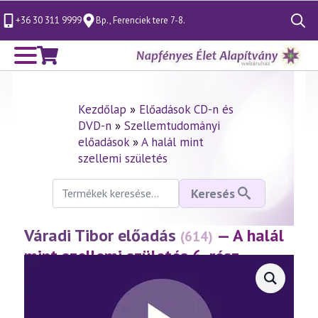
+36 30 311 9999
Bp., Ferenciek tere 7-8.
Search
for:
Kezdőlap
»
Előadások CD-n és
DVD-n
»
Szellemtudományi
előadások
»
A halál mint
szellemi születés
Keresés
Keresés
a
következőre:
Váradi Tibor előadás
— A halál
(614)
mint szellemi születés 6. rész
(2012.11.01.)