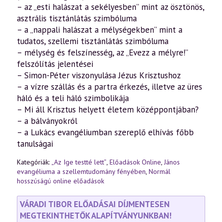
– az „esti halászat a sekélyesben” mint az ösztönös,
asztrális tisztánlátás szimbóluma
– a „nappali halászat a mélységekben” mint a
tudatos, szellemi tisztánlátás szimbóluma
– mélység és felszínesség, az „Evezz a mélyre!”
felszólítás jelentései
– Simon-Péter viszonyulása Jézus Krisztushoz
– a vízre szállás és a partra érkezés, illetve az üres
háló és a teli háló szimbolikája
– Mi áll Krisztus helyett életem középpontjában?
– a bálványokról
– a Lukács evangéliumban szereplő elhívás főbb
tanulságai
Kategóriák:
„Az Ige testté lett”
,
Előadások Online
,
János
evangéliuma a szellemtudomány fényében
,
Normál
hosszúságú online előadások
VÁRADI TIBOR ELŐADÁSAI DÍJMENTESEN
MEGTEKINTHETŐK ALAPÍTVÁNYUNKBAN!