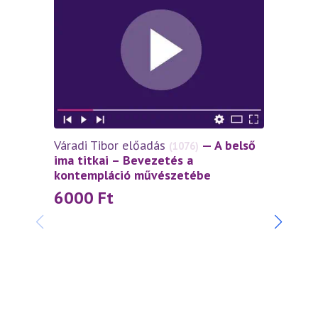
Váradi Tibor előadás
— A belső
(1076)
ima titkai – Bevezetés a
kontempláció művészetébe
6000
Ft