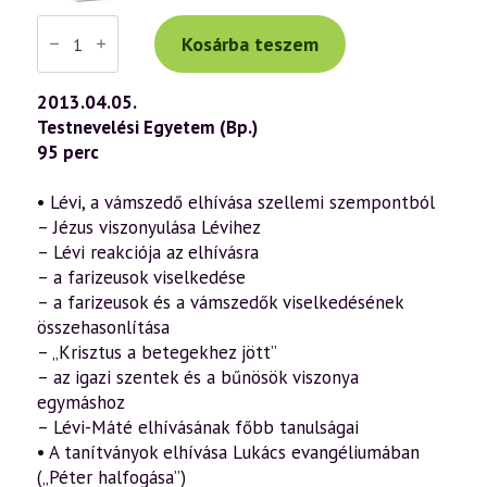
Váradi
Tibor
Kosárba teszem
előadás
(633)
—
2013.04.05.
„Az
Testnevelési Egyetem (Bp.)
Ige
testté
95 perc
lett”
–
János
• Lévi, a vámszedő elhívása szellemi szempontból
evangéliuma
– Jézus viszonyulása Lévihez
a
szellemtudomány
– Lévi reakciója az elhívásra
fényében
– a farizeusok viselkedése
12.
rész
– a farizeusok és a vámszedők viselkedésének
(2013.04.05.)
összehasonlítása
mennyiség
– „Krisztus a betegekhez jött”
– az igazi szentek és a bűnösök viszonya
egymáshoz
– Lévi-Máté elhívásának főbb tanulságai
• A tanítványok elhívása Lukács evangéliumában
(„Péter halfogása”)