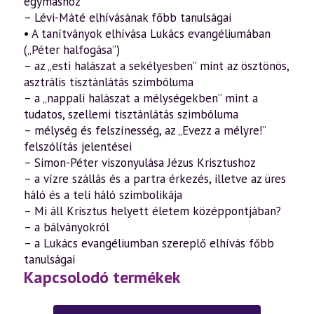
egymáshoz
– Lévi-Máté elhívásának főbb tanulságai
• A tanítványok elhívása Lukács evangéliumában
(„Péter halfogása”)
– az „esti halászat a sekélyesben” mint az ösztönös,
asztrális tisztánlátás szimbóluma
– a „nappali halászat a mélységekben” mint a
tudatos, szellemi tisztánlátás szimbóluma
– mélység és felszínesség, az „Evezz a mélyre!”
felszólítás jelentései
– Simon-Péter viszonyulása Jézus Krisztushoz
– a vízre szállás és a partra érkezés, illetve az üres
háló és a teli háló szimbolikája
– Mi áll Krisztus helyett életem középpontjában?
– a bálványokról
– a Lukács evangéliumban szereplő elhívás főbb
tanulságai
Kapcsolodó termékek