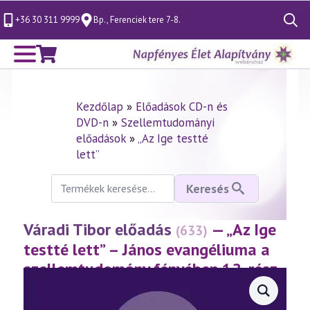
+36 30 311 9999
Bp., Ferenciek tere 7-8.
Search
for:
Kezdőlap
»
Előadások CD-n és
DVD-n
»
Szellemtudományi
előadások
»
„Az Ige testté
lett”
Keresés
Keresés
a
következőre:
Váradi Tibor előadás
— „Az Ige
(633)
testté lett” – János evangéliuma a
szellemtudomány fényében 12. rész
(2013.04.05.)