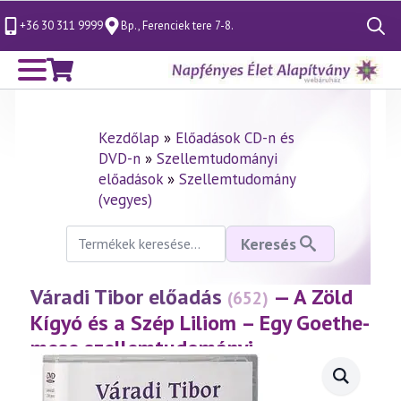
+36 30 311 9999
Bp., Ferenciek tere 7-8.
Search
for:
Kezdőlap
»
Előadások CD-n és
DVD-n
»
Szellemtudományi
előadások
»
Szellemtudomány
(vegyes)
Keresés
Keresés
a
következőre:
Váradi Tibor előadás
— A Zöld
(652)
Kígyó és a Szép Liliom – Egy Goethe-
mese szellemtudományi
értelmezése
(2013.11.30.)