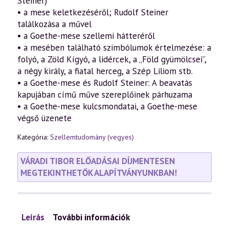
Steiner)
• a mese keletkezéséről; Rudolf Steiner
találkozása a művel
• a Goethe-mese szellemi hátteréről
• a mesében található szimbólumok értelmezése: a
folyó, a Zöld Kígyó, a lidércek, a „Föld gyümölcsei”,
a négy király, a fiatal herceg, a Szép Liliom stb.
• a Goethe-mese és Rudolf Steiner: A beavatás
kapujában című műve szereplőinek párhuzama
• a Goethe-mese kulcsmondatai, a Goethe-mese
végső üzenete
Kategória:
Szellemtudomány (vegyes)
VÁRADI TIBOR ELŐADÁSAI DÍJMENTESEN
MEGTEKINTHETŐK ALAPÍTVÁNYUNKBAN!
Leírás
További információk