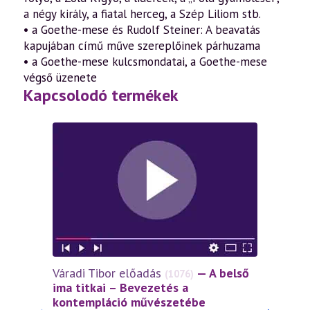
a négy király, a fiatal herceg, a Szép Liliom stb.
• a Goethe-mese és Rudolf Steiner: A beavatás
kapujában című műve szereplőinek párhuzama
• a Goethe-mese kulcsmondatai, a Goethe-mese
végső üzenete
Kapcsolodó termékek
Váradi Tibor előadás
— A belső
Várad
(1076)
ima titkai – Bevezetés a
tékoz
kontempláció művészetébe
Isten