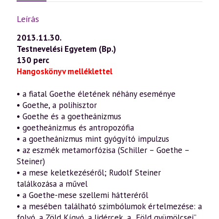
Leírás
2013.11.30.
Testnevelési Egyetem (Bp.)
130 perc
Hangoskönyv melléklettel
• a fiatal Goethe életének néhány eseménye
• Goethe, a polihisztor
• Goethe és a goetheánizmus
• goetheánizmus és antropozófia
• a goetheánizmus mint gyógyító impulzus
• az eszmék metamorfózisa (Schiller – Goethe –
Steiner)
• a mese keletkezéséről; Rudolf Steiner
találkozása a művel
• a Goethe-mese szellemi hátteréről
• a mesében található szimbólumok értelmezése: a
folyó, a Zöld Kígyó, a lidércek, a „Föld gyümölcsei”,