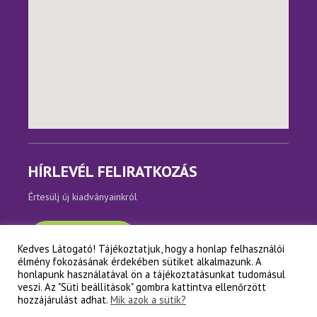
HÍRLEVÉL FELIRATKOZÁS
Értesülj új kiadványainkról
Feliratkozom
Kedves Látogató! Tájékoztatjuk, hogy a honlap felhasználói
élmény fokozásának érdekében sütiket alkalmazunk. A
honlapunk használatával ön a tájékoztatásunkat tudomásul
veszi. Az "Süti beállítások" gombra kattintva ellenőrzött
Copyright © Napfényes Élet Alapítvány
hozzájárulást adhat.
Mik azok a sütik?