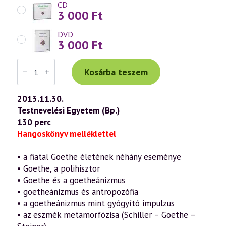
CD
3 000
Ft
DVD
3 000
Ft
Váradi
Tibor
Kosárba teszem
előadás
(652)
—
2013.11.30.
A
Testnevelési Egyetem (Bp.)
Zöld
Kígyó
130 perc
és
Hangoskönyv melléklettel
a
Szép
Liliom
• a fiatal Goethe életének néhány eseménye
–
Egy
• Goethe, a polihisztor
Goethe-
• Goethe és a goetheánizmus
mese
szellemtudományi
• goetheánizmus és antropozófia
értelmezése
• a goetheánizmus mint gyógyító impulzus
(2013.11.30.)
• az eszmék metamorfózisa (Schiller – Goethe –
mennyiség