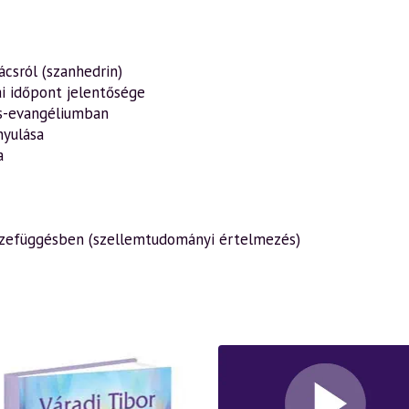
ácsról (szanhedrin)
ai időpont jelentősége
s-evangéliumban
nyulása
a
sszefüggésben (szellemtudományi értelmezés)