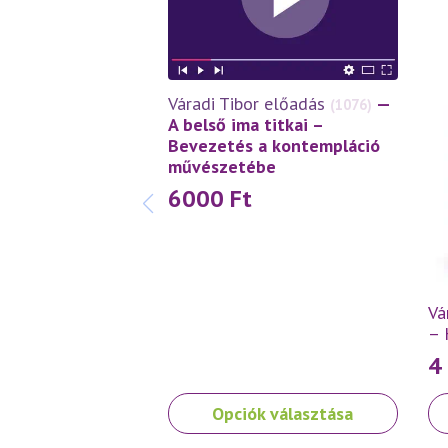
Váradi Tibor előadás
—
(1076)
A belső ima titkai –
Bevezetés a kontempláció
művészetébe
6000
Ft
Vá
– 
4
Ennek
Opciók választása
a