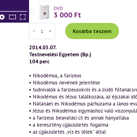
DVD
3 000
Ft
Váradi
Tibor
Kosárba teszem
előadás
(663)
—
2014.03.07.
„Az
Testnevelési Egyetem (Bp.)
Ige
testté
104 perc
lett”
–
János
• Nikodémus, a farizeus
evangéliuma
• Nikodémus nevének jelentése
a
szellemtudomány
• tudnivalók a farizeusokról és a zsidó főtanácsr
fényében
• Nikodémus és Jézus találkozása, az éjszakai i
18.
rész
• Nátánáel és Nikodémus párhuzama a János-ev
(2014.03.07.)
• Jézus és Nikodémus egymáshoz való viszonyul
mennyiség
• a farizeus beavatási út és annak hanyatlása
• a keresztény újjászületés fogalma
• az újjászületés „víz és lélek” által