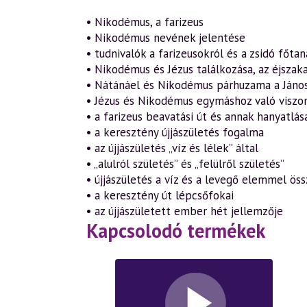
• Nikodémus, a farizeus
• Nikodémus nevének jelentése
• tudnivalók a farizeusokról és a zsidó főtan
• Nikodémus és Jézus találkozása, az éjszak
• Nátánáel és Nikodémus párhuzama a Jáno
• Jézus és Nikodémus egymáshoz való viszo
• a farizeus beavatási út és annak hanyatlás
• a keresztény újjászületés fogalma
• az újjászületés „víz és lélek” által
• „alulról születés” és „felülről születés”
• újjászületés a víz és a levegő elemmel ö
• a keresztény út lépcsőfokai
• az újjászületett ember hét jellemzője
Kapcsolodó termékek