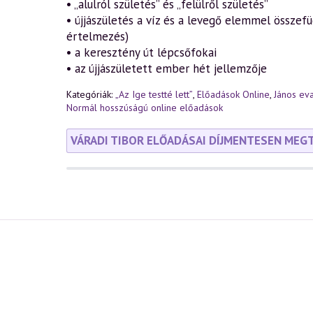
• „alulról születés” és „felülről születés”
• újjászületés a víz és a levegő elemmel össze
értelmezés)
• a keresztény út lépcsőfokai
• az újjászületett ember hét jellemzője
Kategóriák:
„Az Ige testté lett”
,
Előadások Online
,
János ev
Normál hosszúságú online előadások
VÁRADI TIBOR ELŐADÁSAI DÍJMENTESEN MEG