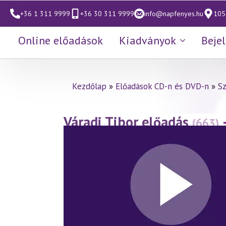
+36 1 311 9999
+36 30 311 9999
info@napfenyes.hu
1053
Online előadások
Kiadványok
Beje
Kezdőlap
»
Előadások CD-n és DVD-n
»
S
Váradi Tibor előadás
(663)
fényében 18. rész
(2014.03