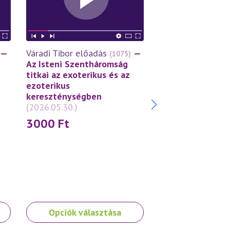
—
Váradi Tibor előadás
—
Váradi Tibor előa
(1075)
Az Isteni Szentháromság
A tékozló fiú tör
titkai az exoterikus és az
Példázat az Isten
ezoterikus
szeretetről
(2026
kereszténységben
3000
Ft
(2026.05.30.)
3000
Ft
Ennek
Ennek
Opciók választása
Opciók vála
a
a