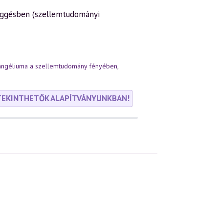
függésben (szellemtudományi
angéliuma a szellemtudomány fényében
,
TEKINTHETŐK ALAPÍTVÁNYUNKBAN!