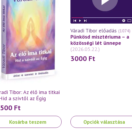
Váradi Tibor előadás
(1074)
Pünkösd misztériuma – a
közösségi lét ünnepe
(2026.05.22.)
3000
Ft
radi Tibor: Az élő ima titkai
Híd a szívtől az Égig
 500
Ft
Ennek
Kosárba teszem
Opciók választása
a