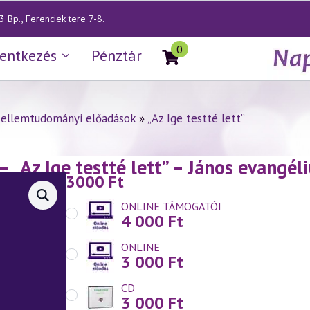
 Bp., Ferenciek tere 7-8.
0
lentkezés
Pénztár
zellemtudományi előadások
»
„Az Ige testté lett”
— „Az Ige testté lett” – János evang
3000
Ft
.07.)
ONLINE TÁMOGATÓI
4 000
Ft
ONLINE
3 000
Ft
CD
3 000
Ft