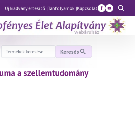
Új kiadvány értesítő |
Tanfolyamok |
Kapcsolat
Search
for:
Keresés
Keresés
a
következőre:
éliuma a szellemtudomány