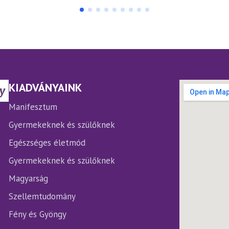
terméknek
több
variációja
van.
A
változatok
a
termékoldalon
KIADVÁNYAINK
választhatók
ki
Manifesztum
Gyermekeknek és szülőknek
Egészséges életmód
Gyermekeknek és szülőknek
Magyarság
Szellemtudomány
Fény és Gyöngy