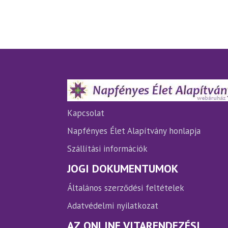
terméknek
több
variációja
van.
A
változatok
a
termékoldalon
választhatók
ki
Kapcsolat
Napfényes Élet Alapítvány honlapja
Szállítási információk
JOGI DOKUMENTUMOK
Általános szerződési feltételek
Adatvédelmi nyilatkozat
AZ ONLINE VITARENDEZÉSI