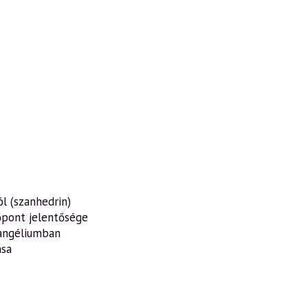
ól (szanhedrin)
dőpont jelentősége
angéliumban
ása