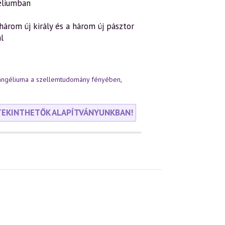
éliumban
három új király és a három új pásztor
l
angéliuma a szellemtudomány fényében
,
TEKINTHETŐK ALAPÍTVÁNYUNKBAN!