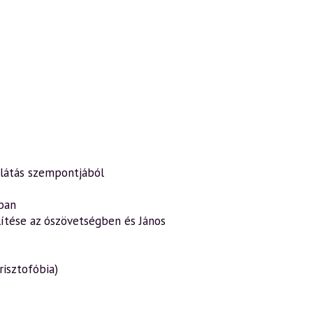
a látás szempontjából
gban
lítése az ószövetségben és János
risztofóbia)