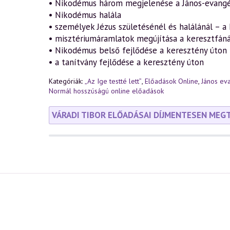
• Nikodémus három megjelenése a János-evang
• Nikodémus halála
• személyek Jézus születésénél és halálánál – a 
• misztériumáramlatok megújítása a keresztfáná
• Nikodémus belső fejlődése a keresztény úton
• a tanítvány fejlődése a keresztény úton
Kategóriák:
„Az Ige testté lett”
,
Előadások Online
,
János ev
Normál hosszúságú online előadások
VÁRADI TIBOR ELŐADÁSAI DÍJMENTESEN MEG