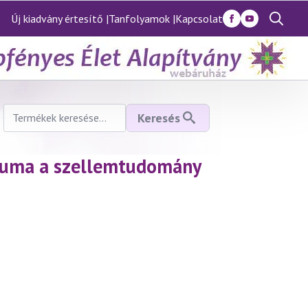
Új kiadvány értesítő |
Tanfolyamok |
Kapcsolat
Search
for:
Keresés
Keresés
a
következőre:
éliuma a szellemtudomány