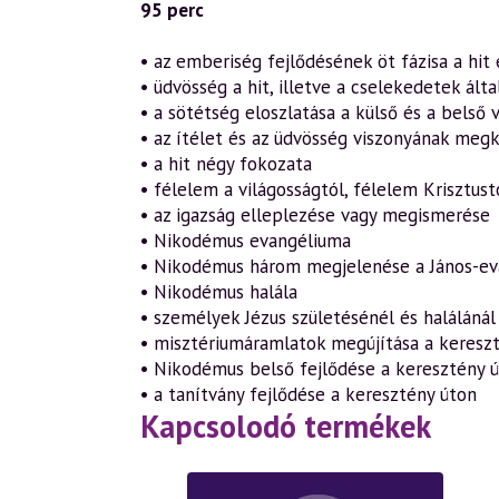
95 perc
• az emberiség fejlődésének öt fázisa a hit
• üdvösség a hit, illetve a cselekedetek álta
• a sötétség eloszlatása a külső és a belső 
• az ítélet és az üdvösség viszonyának meg
• a hit négy fokozata
• félelem a világosságtól, félelem Krisztustó
• az igazság elleplezése vagy megismerése
• Nikodémus evangéliuma
• Nikodémus három megjelenése a János-e
• Nikodémus halála
• személyek Jézus születésénél és halálánál 
• misztériumáramlatok megújítása a kereszt
• Nikodémus belső fejlődése a keresztény 
• a tanítvány fejlődése a keresztény úton
Kapcsolodó termékek