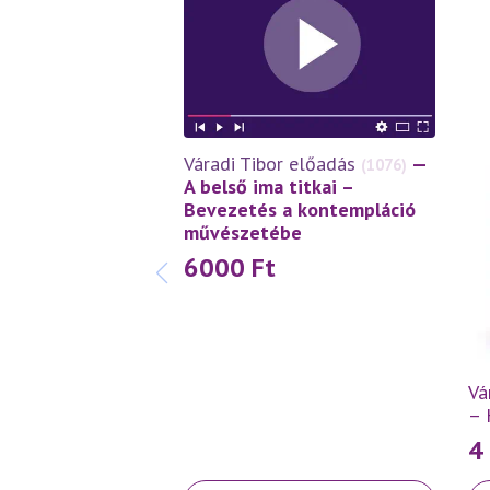
Váradi Tibor előadás
—
(1076)
A belső ima titkai –
Bevezetés a kontempláció
művészetébe
6000
Ft
Vá
– 
4