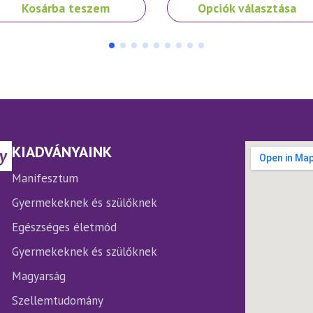
Ennek
Kosárba teszem
Opciók választása
a
terméknek
több
variációja
van.
A
változatok
a
termékoldalon
KIADVÁNYAINK
választhatók
ki
Manifesztum
Gyermekeknek és szülőknek
Egészséges életmód
Gyermekeknek és szülőknek
Magyarság
Szellemtudomány