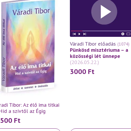
Váradi Tibor előadás
(1074)
Pünkösd misztériuma – a
közösségi lét ünnepe
(2026.05.22.)
3000
Ft
radi Tibor: Az élő ima titkai
Híd a szívtől az Égig
 500
Ft