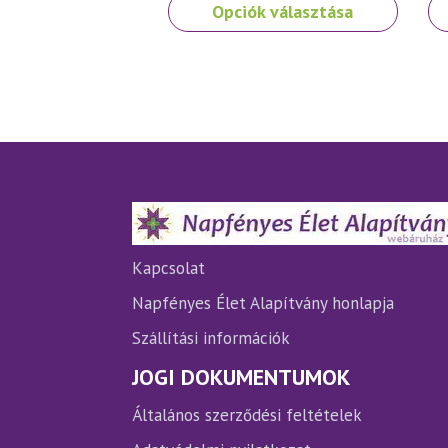
Ennek
Opciók választása
a
terméknek
több
variációja
van.
A
változatok
a
termékoldalon
választhatók
ki
Kapcsolat
Napfényes Élet Alapítvány honlapja
Szállítási információk
JOGI DOKUMENTUMOK
Általános szerződési feltételek