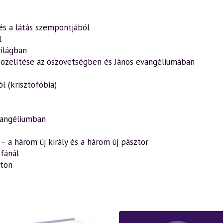
 és a látás szempontjából
l
világban
közelítése az ószövetségben és János evangéliumában
l (krisztofóbia)
vangéliumban
– a három új király és a három új pásztor
fánál
úton