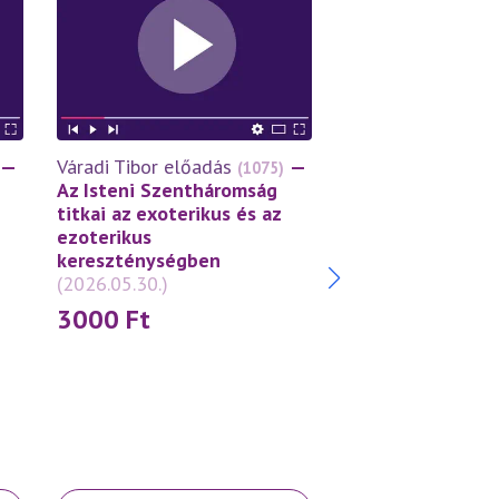
—
Váradi Tibor előadás
—
Váradi Tibor előa
(1075)
Az Isteni Szentháromság
A tékozló fiú tör
titkai az exoterikus és az
Példázat az Isten
ezoterikus
szeretetről
(2026
kereszténységben
3000
Ft
(2026.05.30.)
3000
Ft