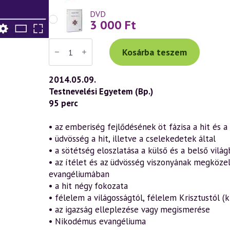
DVD
3 000
Ft
Váradi
Tibor
Kosárba teszem
előadás
(671)
—
2014.05.09.
„Az
Testnevelési Egyetem (Bp.)
Ige
testté
95 perc
lett”
–
János
• az emberiség fejlődésének öt fázisa a hit és 
evangéliuma
• üdvösség a hit, illetve a cselekedetek által
a
szellemtudomány
• a sötétség eloszlatása a külső és a belső vilá
fényében
• az ítélet és az üdvösség viszonyának megköze
20.
rész
evangéliumában
(2014.05.09.)
• a hit négy fokozata
mennyiség
• félelem a világosságtól, félelem Krisztustól (k
• az igazság elleplezése vagy megismerése
• Nikodémus evangéliuma