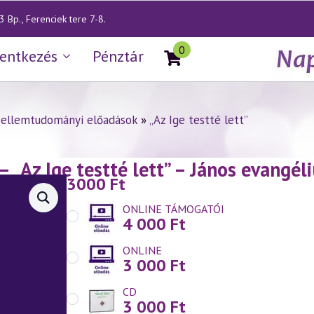
 Bp., Ferenciek tere 7-8.
0
lentkezés
Pénztár
zellemtudományi előadások
»
„Az Ige testté lett”
— „Az Ige testté lett” – János evang
3000
Ft
.09.)
ONLINE TÁMOGATÓI
4 000
Ft
ONLINE
3 000
Ft
CD
3 000
Ft