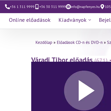
+36 1 311 9999
+36 30 311 9999
info@napfenyes.hu
1053
Online előadások
Kiadványok
Beje
Kezdőlap
»
Előadások CD-n és DVD-n
»
S
Váradi Tibor előadás
(671)
fényében 20. rész
(2014.05