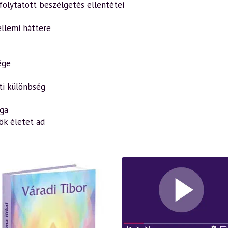
folytatott beszélgetés ellentétei
ellemi háttere
ége
tti különbség
ága
rök életet ad