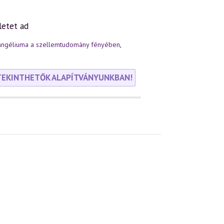
életet ad
angéliuma a szellemtudomány fényében
,
TEKINTHETŐK ALAPÍTVÁNYUNKBAN!