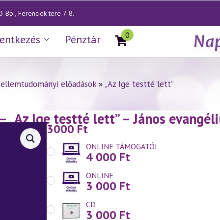
 Bp., Ferenciek tere 7-8.
0
lentkezés
Pénztár
zellemtudományi előadások
»
„Az Ige testté lett”
— „Az Ige testté lett” – János evang
3000
Ft
.09.)
ONLINE TÁMOGATÓI
4 000
Ft
ONLINE
3 000
Ft
CD
3 000
Ft