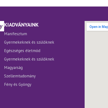
van.
A
változatok
a
termékoldalon
KIADVÁNYAINK
választhatók
ki
Manifesztum
Gyermekeknek és szülőknek
Egészséges életmód
Gyermekeknek és szülőknek
Magyarság
Szellemtudomány
Fény és Gyöngy