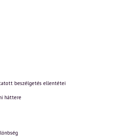
tatott beszélgetés ellentétei
mi háttere
ülönbség