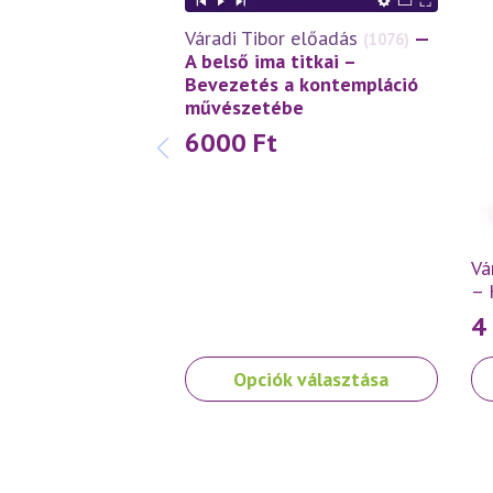
Váradi Tibor előadás
—
(1076)
A belső ima titkai –
Bevezetés a kontempláció
művészetébe
6000
Ft
Vá
– 
4
Ennek
Opciók választása
a
terméknek
több
variációja