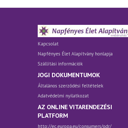
van.
A
változatok
a
termékoldalon
választhatók
ki
Kapcsolat
Napfényes Élet Alapítvány honlapja
Szállítási információk
JOGI DOKUMENTUMOK
Általános szerződési feltételek
Adatvédelmi nyilatkozat
AZ ONLINE VITARENDEZÉSI
PLATFORM
http://ec.europa.eu/consumers/odr/