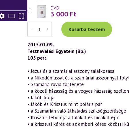
DVD
3 000
Ft
Váradi
Tibor
Kosárba teszem
előadás
(690)
—
2015.01.09.
„Az
Testnevelési Egyetem (Bp.)
Ige
testté
105 perc
lett”
–
János
• Jézus és a szamáriai asszony találkozása
evangéliuma
• a Nikodémussal és a szamáriai asszonnyal foly
a
szellemtudomány
• Szamária rövid története
fényében
• a közeli házasság és a vegyes házasság szelle
23.
rész
• Jákób kútja
(2015.01.09.)
• Jákób és Krisztus mint poláris pár
mennyiség
• a Szamárián való áthaladás szükségszerűsége
• Krisztus lebontja a falakat és hidakat épít
• a krisztusi kérés és az emberi kérés közötti k