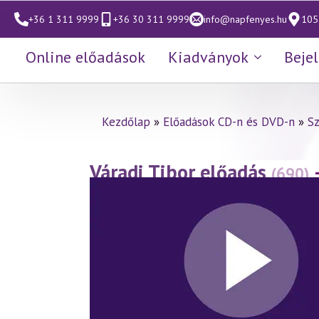
+36 1 311 9999
+36 30 311 9999
info@napfenyes.hu
1053
Online előadások
Kiadványok
Beje
Kezdőlap
»
Előadások CD-n és DVD-n
»
S
Váradi Tibor előadás
(690)
fényében 23. rész
(2015.01