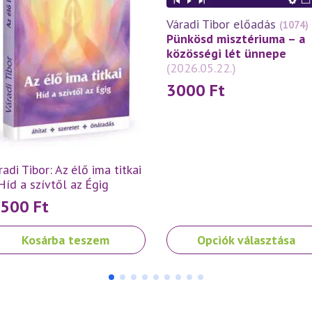
Váradi Tibor előadás
(1074)
Pünkösd misztériuma – a
közösségi lét ünnepe
(2026.05.22.)
3000
Ft
radi Tibor: Az élő ima titkai
Híd a szívtől az Égig
 500
Ft
Ennek
Kosárba teszem
Opciók választása
a
terméknek
több
variációja