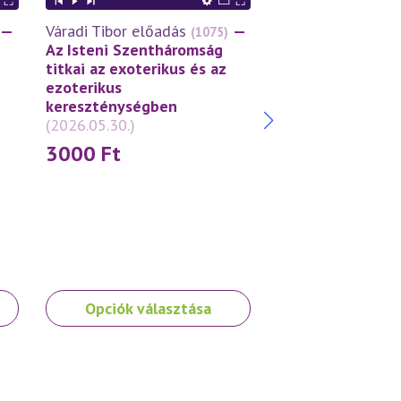
—
Váradi Tibor előadás
—
Váradi Tibor előa
(1075)
Az Isteni Szentháromság
A tékozló fiú tör
titkai az exoterikus és az
Példázat az Isten
ezoterikus
szeretetről
(2026
kereszténységben
3000
Ft
(2026.05.30.)
3000
Ft
Ennek
Ennek
Opciók választása
Opciók vála
a
a
terméknek
terméknek
több
több
variációja
variációja