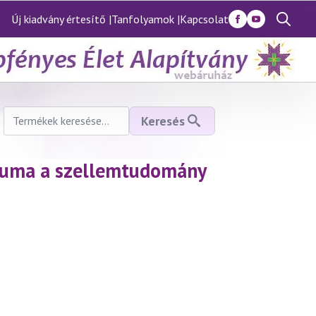
Új kiadvány értesítő |
Tanfolyamok |
Kapcsolat
Search
for:
Keresés
Keresés
a
következőre:
éliuma a szellemtudomány