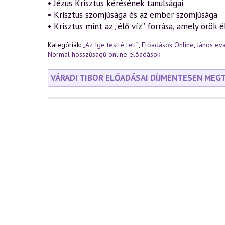
• Jézus Krisztus kérésének tanulságai
• Krisztus szomjúsága és az ember szomjúsága
• Krisztus mint az „élő víz” forrása, amely örök 
Kategóriák:
„Az Ige testté lett”
,
Előadások Online
,
János ev
Normál hosszúságú online előadások
VÁRADI TIBOR ELŐADÁSAI DÍJMENTESEN MEG