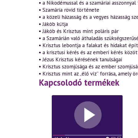
• a Nikodémussal és a szamáriai asszonnyal 
• Szamária rövid története
• a közeli házasság és a vegyes házasság sz
• Jákób kútja
• Jákób és Krisztus mint poláris pár
• a Szamárián való áthaladás szükségszerűs
• Krisztus lebontja a falakat és hidakat épít
• a krisztusi kérés és az emberi kérés közö
• Jézus Krisztus kérésének tanulságai
• Krisztus szomjúsága és az ember szomjús
• Krisztus mint az „élő víz” forrása, amely ö
Kapcsolodó termékek