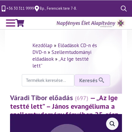
+36 30 311 9999
Bp., Ferenciek tere 7-8.
Search
for:
Kezdőlap
»
Előadások CD-n és
DVD-n
»
Szellemtudományi
előadások
»
„Az Ige testté
lett”
Keresés
Keresés
a
következőre:
Váradi Tibor előadás
— „Az Ige
(697)
testté lett” – János evangéliuma a
szellemtudomány fényében 25. rész
(2015.03.06.)