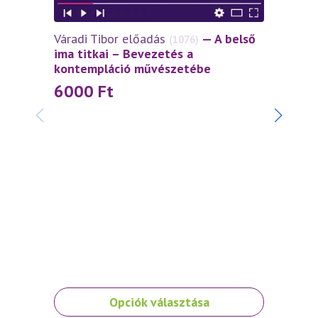
Váradi Tibor előadás
— A belső
(1076)
ima titkai – Bevezetés a
kontempláció művészetébe
6000
Ft
Váradi
szívtő
4 5
Ennek
Opciók választása
a