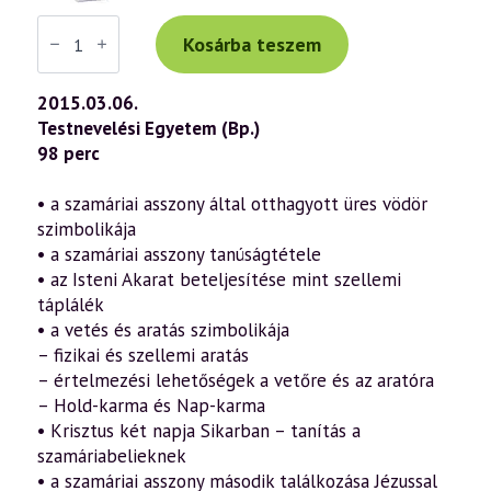
Váradi
Tibor
Kosárba teszem
előadás
(697)
—
2015.03.06.
„Az
Testnevelési Egyetem (Bp.)
Ige
testté
98 perc
lett”
–
János
• a szamáriai asszony által otthagyott üres vödör
evangéliuma
szimbolikája
a
szellemtudomány
• a szamáriai asszony tanúságtétele
fényében
• az Isteni Akarat beteljesítése mint szellemi
25.
rész
táplálék
(2015.03.06.)
• a vetés és aratás szimbolikája
mennyiség
– fizikai és szellemi aratás
– értelmezési lehetőségek a vetőre és az aratóra
– Hold-karma és Nap-karma
• Krisztus két napja Sikarban – tanítás a
szamáriabelieknek
• a szamáriai asszony második találkozása Jézussal