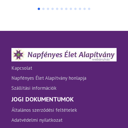
terméknek
több
variációja
van.
A
változatok
a
termékoldalon
választhatók
ki
Kapcsolat
Napfényes Élet Alapítvány honlapja
Szállítási információk
JOGI DOKUMENTUMOK
Általános szerződési feltételek
Adatvédelmi nyilatkozat