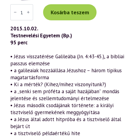
Váradi
Tibor
Kosárba teszem
előadás
(711)
—
2015.10.02.
„Az
Testnevelési Egyetem (Bp.)
Ige
testté
95 perc
lett”
–
János
• Jézus visszatérése Galileába (Jn. 4:43-45.), a bibliai
evangéliuma
passzus elemzése
a
szellemtudomány
• a galileaiak hozzáállása Jézushoz – három tipikus
fényében
magatartásforma
27.
rész
• Ki a mérték? (Kihez/mihez viszonyítunk?)
(2015.10.02.)
• a „senki sem próféta a saját hazájában” mondás
mennyiség
jelentése és szellemtudományi értelmezése
• Jézus második csodájának története: a királyi
tisztviselő gyermekének meggyógyítása
• a Jézus által adott hitpróba és a tisztviselő által
bejárt út
• a tisztviselő példaértékű hite