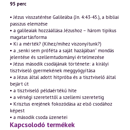
95 perc
• Jézus visszatérése Galileába (Jn. 4:43-45.), a bibliai
passzus elemzése
• a galileaiak hozzáállása Jézushoz – három tipikus
magatartásforma
• Ki a mérték? (Kihez/mihez viszonyítunk?)
• a „senki sem próféta a saját hazájában” mondás
jelentése és szellemtudományi értelmezése
• Jézus második csodájának története: a királyi
tisztviselő gyermekének meggyógyítása
• a Jézus által adott hitpróba és a tisztviselő által
bejárt út
• a tisztviselő példaértékű hite
• a vérségi szeretettől a szellemi szeretetig
• Krisztus erejének fokozódása az első csodához
képest
• a második csoda üzenetei
Kapcsolodó termékek