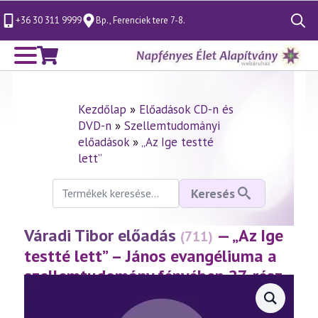
+36 30 311 9999
Bp., Ferenciek tere 7-8.
Search
for:
Kezdőlap
»
Előadások CD-n és
DVD-n
»
Szellemtudományi
előadások
»
„Az Ige testté
lett”
Keresés
Keresés
a
következőre:
Váradi Tibor előadás
— „Az Ige
(711)
testté lett” – János evangéliuma a
szellemtudomány fényében 27. rész
(2015.10.02.)