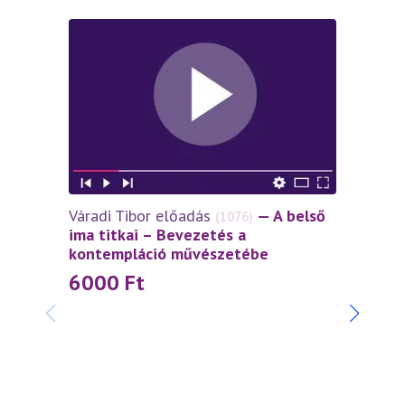
Váradi Tibor előadás
— A belső
(1076)
ima titkai – Bevezetés a
kontempláció művészetébe
6000
Ft