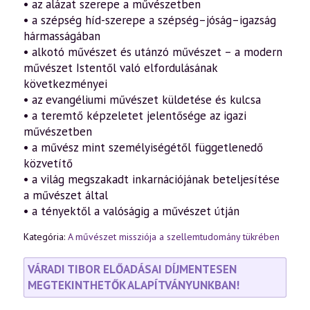
• az alázat szerepe a művészetben
mennyiség
• a szépség híd-szerepe a szépség–jóság–igazság
hármasságában
• alkotó művészet és utánzó művészet – a modern
művészet Istentől való elfordulásának
következményei
• az evangéliumi művészet küldetése és kulcsa
• a teremtő képzeletet jelentősége az igazi
művészetben
• a művész mint személyiségétől függetlenedő
közvetítő
• a világ megszakadt inkarnációjának beteljesítése
a művészet által
• a tényektől a valóságig a művészet útján
Kategória:
A művészet missziója a szellemtudomány tükrében
VÁRADI TIBOR ELŐADÁSAI DÍJMENTESEN
MEGTEKINTHETŐK ALAPÍTVÁNYUNKBAN!