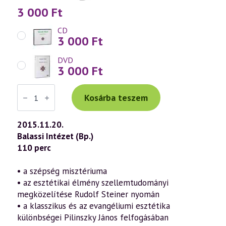
3 000
Ft
CD
3 000
Ft
DVD
3 000
Ft
Váradi
Tibor
Kosárba teszem
előadás
(717)
—
2015.11.20.
A
Balassi Intézet (Bp.)
művészet
missziója
110 perc
a
szellemtudomány
fényében
• a szépség misztériuma
15.
• az esztétikai élmény szellemtudományi
rész
–
megközelítése Rudolf Steiner nyomán
Pilinszky
• a klasszikus és az evangéliumi esztétika
evangéliumi
esztétikája
különbségei Pilinszky János felfogásában
(2015.11.20.)