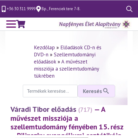
+36 30 311 9999
Bp., Ferenciek tere 7-8.
Search
for:
Kezdőlap
»
Előadások CD-n és
DVD-n
»
Szellemtudományi
előadások
»
A művészet
missziója a szellemtudomány
tükrében
Keresés
Keresés
a
következőre:
Váradi Tibor előadás
— A
(717)
művészet missziója a
szellemtudomány fényében 15. rész
– Pilinszky evangéliumi esztétikája