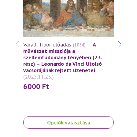
Várad
művés
szell
(2025
30
Váradi Tibor előadás
— A
(1054)
művészet missziója a
szellemtudomány fényében (23.
rész) – Leonardo da Vinci Utolsó
vacsorájának rejtett üzenetei
(2025.11.23.)
6000
Ft
Ennek
Ennek
Opciók választása
a
a
terméknek
termé