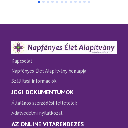
több
több
variációja
variáci
van.
van.
A
A
változatok
változ
a
a
termékoldalon
termé
választhatók
válasz
ki
ki
Kapcsolat
Napfényes Élet Alapítvány honlapja
Szállítási információk
JOGI DOKUMENTUMOK
Általános szerződési feltételek
Adatvédelmi nyilatkozat
AZ ONLINE VITARENDEZÉSI