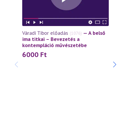
Váradi Tibor előadás
— A belső
(1076)
ima titkai – Bevezetés a
kontempláció művészetébe
6000
Ft
Váradi
szívtő
4 5