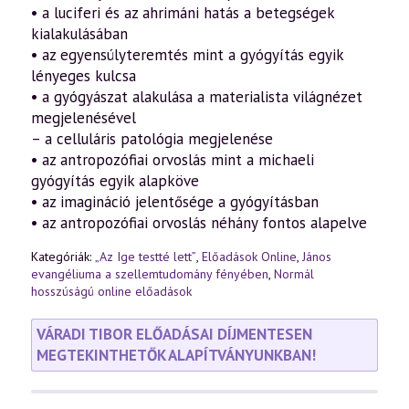
• a luciferi és az ahrimáni hatás a betegségek
kialakulásában
• az egyensúlyteremtés mint a gyógyítás egyik
lényeges kulcsa
• a gyógyászat alakulása a materialista világnézet
megjelenésével
– a celluláris patológia megjelenése
• az antropozófiai orvoslás mint a michaeli
gyógyítás egyik alapköve
• az imagináció jelentősége a gyógyításban
• az antropozófiai orvoslás néhány fontos alapelve
Kategóriák:
„Az Ige testté lett”
,
Előadások Online
,
János
evangéliuma a szellemtudomány fényében
,
Normál
hosszúságú online előadások
VÁRADI TIBOR ELŐADÁSAI DÍJMENTESEN
MEGTEKINTHETŐK ALAPÍTVÁNYUNKBAN!