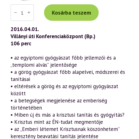
Váradi
Tibor
Kosárba teszem
előadás
(733)
—
2016.04.01.
„Az
Villányi úti Konferenciaközpont (Bp.)
Ige
testté
106 perc
lett”
–
János
• az egyiptomi gyógyászat főbb jellemzői és a
evangéliuma
„templomi alvás” jelentősége
a
szellemtudomány
• a görög gyógyászat főbb alapelvei, módszerei és
fényében
tanításai
33.
rész
• eltérések a görög és az egyiptomi gyógyászat
(2016.04.01.)
között
mennyiség
• a betegségek megjelenése az emberiség
történetében
• Miben új és más a krisztusi tanítás és gyógyítás?
• Krisztus mint az ÉN-tudat megmentője
• az „Emberi létemet Krisztusnak köszönhetem”
keresztény beavatási tanítás jelentése