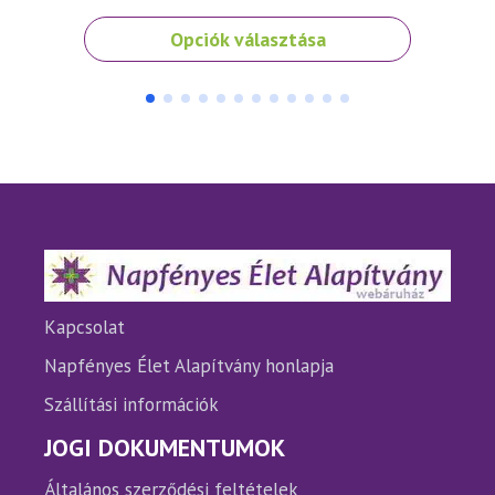
Ennek
Opciók választása
a
terméknek
több
variációja
van.
A
változatok
a
termékoldalon
választhatók
ki
Kapcsolat
Napfényes Élet Alapítvány honlapja
Szállítási információk
JOGI DOKUMENTUMOK
Általános szerződési feltételek