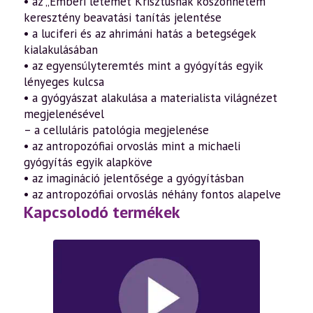
• az „Emberi létemet Krisztusnak köszönhetem”
keresztény beavatási tanítás jelentése
• a luciferi és az ahrimáni hatás a betegségek
kialakulásában
• az egyensúlyteremtés mint a gyógyítás egyik
lényeges kulcsa
• a gyógyászat alakulása a materialista világnézet
megjelenésével
– a celluláris patológia megjelenése
• az antropozófiai orvoslás mint a michaeli
gyógyítás egyik alapköve
• az imagináció jelentősége a gyógyításban
• az antropozófiai orvoslás néhány fontos alapelve
Kapcsolodó termékek