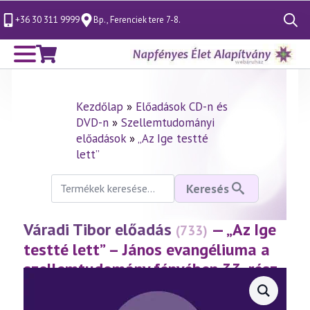
+36 30 311 9999
Bp., Ferenciek tere 7-8.
Search
for:
Kezdőlap
»
Előadások CD-n és
DVD-n
»
Szellemtudományi
előadások
»
„Az Ige testté
lett”
Keresés
Keresés
a
következőre:
Váradi Tibor előadás
— „Az Ige
(733)
testté lett” – János evangéliuma a
szellemtudomány fényében 33. rész
(2016.04.01.)