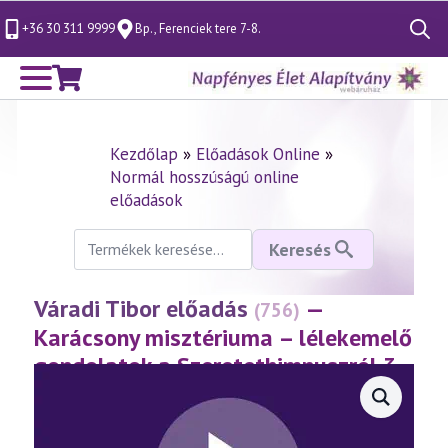
+36 30 311 9999
Bp., Ferenciek tere 7-8.
Search
for:
Kezdőlap
»
Előadások Online
»
Normál hosszúságú online
előadások
Keresés
Keresés
a
következőre:
Váradi Tibor előadás
—
(756)
Karácsony misztériuma – lélekemelő
gondolatok a Szeretethimnuszról 3.
rész
(2016.12.17.)