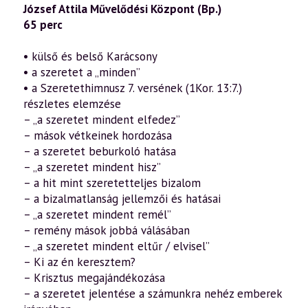
József Attila Művelődési Központ (Bp.)
65 perc
• külső és belső Karácsony
• a szeretet a „minden”
• a Szeretethimnusz 7. versének (1Kor. 13:7.)
részletes elemzése
– „a szeretet mindent elfedez”
– mások vétkeinek hordozása
– a szeretet beburkoló hatása
– „a szeretet mindent hisz”
– a hit mint szeretetteljes bizalom
– a bizalmatlanság jellemzői és hatásai
– „a szeretet mindent remél”
– remény mások jobbá válásában
– „a szeretet mindent eltűr / elvisel”
– Ki az én keresztem?
– Krisztus megajándékozása
– a szeretet jelentése a számunkra nehéz emberek