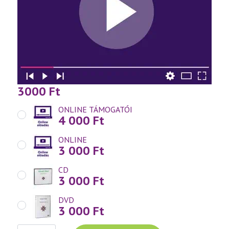
3000
Ft
ONLINE TÁMOGATÓI
4 000
Ft
ONLINE
3 000
Ft
CD
3 000
Ft
DVD
3 000
Ft
Váradi