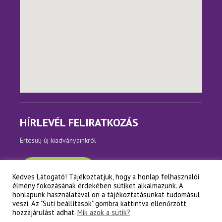
HÍRLEVÉL FELIRATKOZÁS
Értesülj új kiadványainkról
Feliratkozom
Kedves Látogató! Tájékoztatjuk, hogy a honlap felhasználói
élmény fokozásának érdekében sütiket alkalmazunk. A
honlapunk használatával ön a tájékoztatásunkat tudomásul
veszi. Az "Süti beállítások" gombra kattintva ellenőrzött
hozzájárulást adhat.
Mik azok a sütik?
Copyright © Napfényes Élet Alapítvány