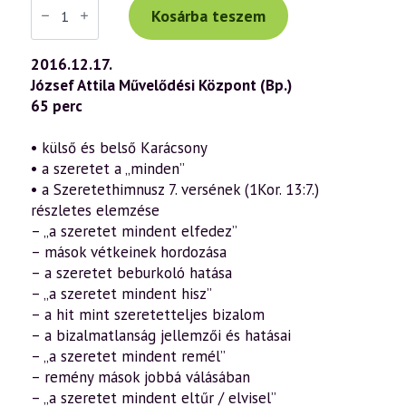
Tibor
Kosárba teszem
előadás
(756)
—
2016.12.17.
Karácsony
József Attila Művelődési Központ (Bp.)
misztériuma
-
65 perc
lélekemelő
gondolatok
a
• külső és belső Karácsony
Szeretethimnuszról
• a szeretet a „minden”
3.
rész
• a Szeretethimnusz 7. versének (1Kor. 13:7.)
(2016.12.17.)
részletes elemzése
mennyiség
– „a szeretet mindent elfedez”
– mások vétkeinek hordozása
– a szeretet beburkoló hatása
– „a szeretet mindent hisz”
– a hit mint szeretetteljes bizalom
– a bizalmatlanság jellemzői és hatásai
– „a szeretet mindent remél”
– remény mások jobbá válásában
– „a szeretet mindent eltűr / elvisel”