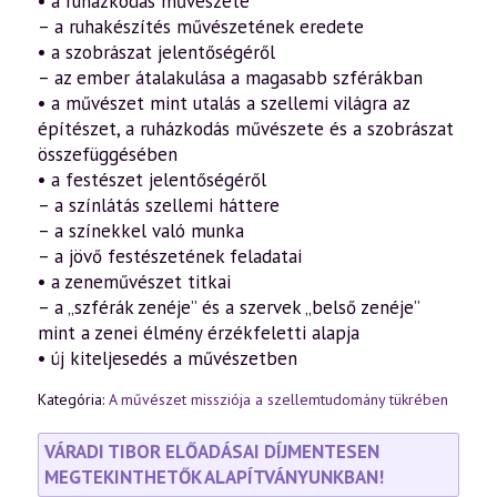
• a ruházkodás művészete
– a ruhakészítés művészetének eredete
• a szobrászat jelentőségéről
– az ember átalakulása a magasabb szférákban
• a művészet mint utalás a szellemi világra az
építészet, a ruházkodás művészete és a szobrászat
összefüggésében
• a festészet jelentőségéről
– a színlátás szellemi háttere
– a színekkel való munka
– a jövő festészetének feladatai
• a zeneművészet titkai
– a „szférák zenéje” és a szervek „belső zenéje”
mint a zenei élmény érzékfeletti alapja
• új kiteljesedés a művészetben
Kategória:
A művészet missziója a szellemtudomány tükrében
VÁRADI TIBOR ELŐADÁSAI DÍJMENTESEN
MEGTEKINTHETŐK ALAPÍTVÁNYUNKBAN!