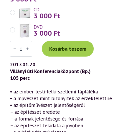
CD
3 000
Ft
DVD
3 000
Ft
Váradi
Tibor
Kosárba teszem
előadás
(760)
—
2017.01.20.
A
Villányi úti Konferenciaközpont (Bp.)
művészet
missziója
105 perc
a
szellemtudomány
tükrében
• az ember testi-lelki-szellemi tápláléka
17.
• a művészet mint bizonyíték az érzékfelettire
rész
(2017.01.20.)
• az építőművészet jelentőségéről
mennyiség
– az építészet eredete
– a formák jelentősége és forrása
– az építészet feladata a jövőben