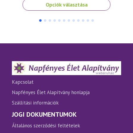
Ennek
Ennek
Opciók választása
a
a
terméknek
termé
több
több
variációja
variáci
van.
van.
A
A
változatok
változ
a
a
termékoldalon
termé
választhatók
válasz
ki
ki
Kapcsolat
Napfényes Élet Alapítvány honlapja
Szállítási információk
JOGI DOKUMENTUMOK
Általános szerződési feltételek