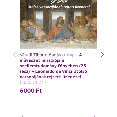
Várad
művés
szell
(2025
30
Váradi Tibor előadás
— A
(1054)
művészet missziója a
szellemtudomány fényében (23.
rész) – Leonardo da Vinci Utolsó
vacsorájának rejtett üzenetei
(2025.11.23.)
6000
Ft