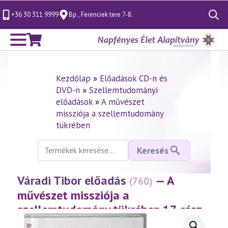
+36 30 311 9999
Bp., Ferenciek tere 7-8.
Search
for:
Kezdőlap
»
Előadások CD-n és
DVD-n
»
Szellemtudományi
előadások
»
A művészet
missziója a szellemtudomány
tükrében
Keresés
Keresés
a
következőre:
Váradi Tibor előadás
— A
(760)
művészet missziója a
szellemtudomány tükrében 17. rész
(2017.01.20.)