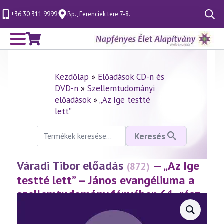
+36 30 311 9999
Bp., Ferenciek tere 7-8.
Search
for:
Kezdőlap
»
Előadások CD-n és
DVD-n
»
Szellemtudományi
előadások
»
„Az Ige testté
lett”
Keresés
Keresés
a
következőre:
Váradi Tibor előadás
— „Az Ige
(872)
testté lett” – János evangéliuma a
szellemtudomány fényében 61. rész
(2020.03.06.)