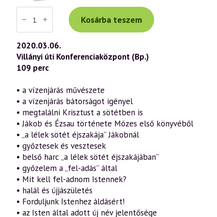
Váradi
Tibor
Kosárba teszem
előadás
(872)
—
2020.03.06.
„Az
Villányi úti Konferenciaközpont (Bp.)
Ige
testté
109 perc
lett”
–
János
• a vízenjárás művészete
evangéliuma
• a vízenjárás bátorságot igényel
a
szellemtudomány
• megtalálni Krisztust a sötétben is
fényében
• Jákob és Ézsau története Mózes első könyvéből
61.
rész
• „a lélek sötét éjszakája” Jákobnál
(2020.03.06.)
• győztesek és vesztesek
mennyiség
• belső harc „a lélek sötét éjszakájában”
• győzelem a „fel-adás” által
• Mit kell fel-adnom Istennek?
• halál és újjászületés
• Forduljunk Istenhez áldásért!
• az Isten által adott új név jelentősége