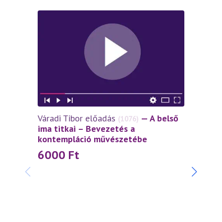
Váradi Tibor előadás
— A belső
(1076)
ima titkai – Bevezetés a
kontempláció művészetébe
6000
Ft