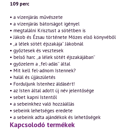
109 perc
• a vízenjárás művészete
• a vízenjárás bátorságot igényel
• megtalálni Krisztust a sötétben is
• Jákob és Ézsau története Mózes első könyvéből
• „a lélek sötét éjszakája” Jákobnál
• győztesek és vesztesek
• belső harc „a lélek sötét éjszakájában”
• győzelem a „fel-adás” által
• Mit kell fel-adnom Istennek?
• halál és újjászületés
• Forduljunk Istenhez áldásért!
• az Isten által adott új név jelentősége
• sebet kapni Istentől
• a sebeinkhez való hozzáállás
• sebeink lehetséges eredete
• a sebeink adta ajándékok és lehetőségek
Kapcsolodó termékek