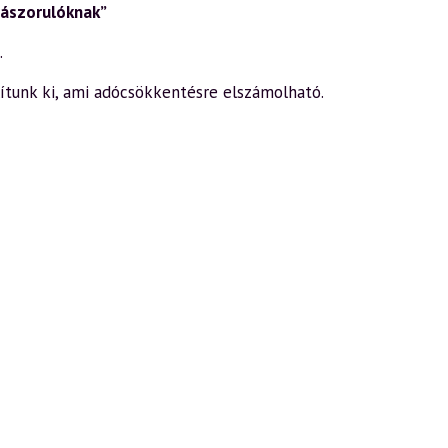
 rászorulóknak”
.
lítunk ki, ami adócsökkentésre elszámolható.