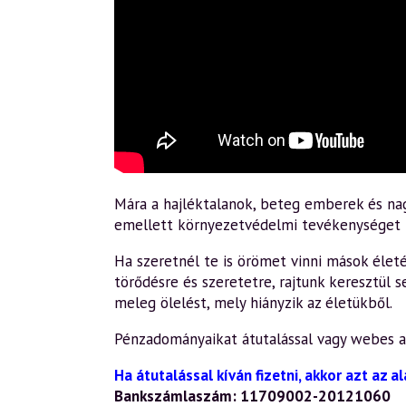
Mára a hajléktalanok, beteg emberek és na
emellett környezetvédelmi tevékenységet is
Ha szeretnél te is örömet vinni mások élet
törődésre és szeretetre, rajtunk keresztül 
meleg ölelést, mely hiányzik az életükből.
Pénzadományaikat átutalással vagy webes a
Ha átutalással kíván fizetni, akkor azt az 
Bankszámlaszám: 11709002-20121060