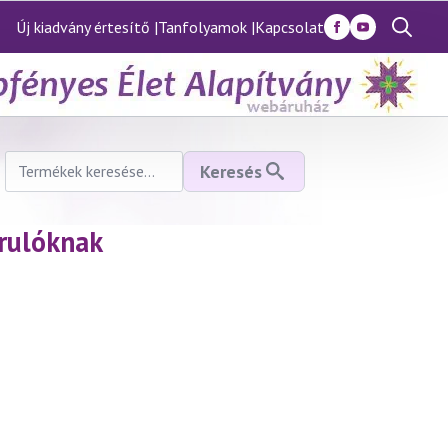
Új kiadvány értesítő |
Tanfolyamok |
Kapcsolat
Search
for:
Keresés
Keresés
a
következőre:
rulóknak