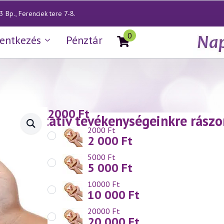
 Bp., Ferenciek tere 7-8.
0
lentkezés
Pénztár
2000
Ft
 karitatív tevékenységeinkre rászo
2000 Ft
2 000
Ft
5000 Ft
5 000
Ft
10000 Ft
10 000
Ft
20000 Ft
20 000
Ft