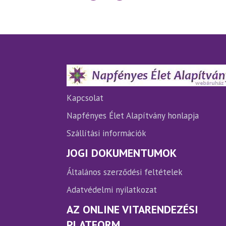
több
variációja
van.
A
változatok
a
termékoldalon
választhatók
Kapcsolat
ki
Napfényes Élet Alapítvány honlapja
Szállítási információk
JOGI DOKUMENTUMOK
Általános szerződési feltételek
Adatvédelmi nyilatkozat
AZ ONLINE VITARENDEZÉSI
PLATFORM