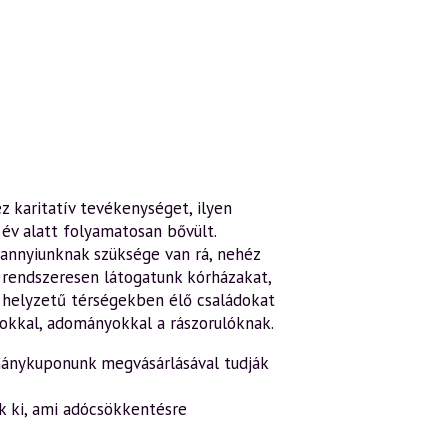
z karitatív tevékenységet, ilyen
év alatt folyamatosan bővült.
dannyiunknak szüksége van rá, nehéz
n rendszeresen látogatunk kórházakat,
s helyzetű térségekben élő családokat
okkal, adományokkal a rászorulóknak.
ánykuponunk megvásárlásával tudják
k ki, ami adócsökkentésre