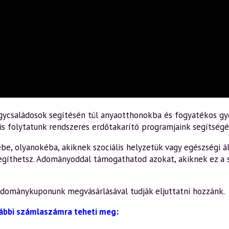
gycsaládosok segítésén túl anyaotthonokba és fogyatékos gy
 folytatunk rendszeres erdőtakarító programjaink segítségé
ébe, olyanokéba, akiknek szociális helyzetük vagy egészségi 
segíthetsz. Adományoddal támogathatod azokat, akiknek ez a s
dománykuponunk megvásárlásával tudják eljuttatni hozzánk.
alábbi számlaszámra teheti meg: