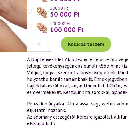
50000 Ft
50 000
Ft
100000 Ft
100 000
Ft
ADOMÁNY
-
Kosárba teszem
Adománygyűjtés
karitatív
tevékenységeinkre
A Napfényes Élet Alapítvány létrejötte óta vége
rászorulóknak
jellegű tevékenységünk az elmúlt több mint tíz 
mennyiség
Valljuk, hogy a szeretet alapszükségletünk. Min
helyzetbe került társainknak is. Ennek jegyébe
hajléktalanszállókat, anyaotthonokat, hátrányo
és gyermekeket. Készülünk műsorokkal, ajándék
Pénzadományaikat átutalással vagy webes adom
eljuttatni hozzánk.
Az adomány összegéről kérésre igazolást állítun
elszámolható.