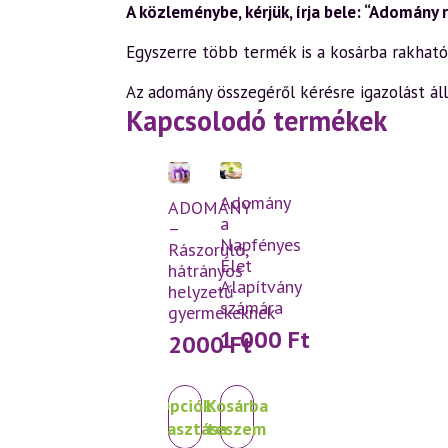
A közleménybe, kérjük, írja bele: “Adomány
Egyszerre több termék is a kosárba rakható
Az adomány összegéről kérésre igazolást ál
Kapcsolodó termékek
Adomány
ADOMÁNY
a
–
Napfényes
Rászoruló,
Élet
hátrányos
Alapítvány
helyzetű
számára
gyermekeknek
1 000
Ft
2000
Ft
Ennek
Opciók
Kosárba
a
választása
teszem
terméknek