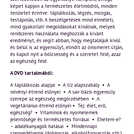
képet kapjon a természetes életmódról, minden
területet érintve: táplálkozás, légzés, mozgás,
testápolás, stb. A beszélgetések mind elméleti,
mind gyakorlati megoldásokat kínálnak, melyek
rendszeres használata meghozzák a kívánt
eredményt, és segít abban, hogy megtaláljuk kívül
és belül is az egyensúlyt, elindít az önismeret útján,
és kaput nyit a bölcsesség és a szeretet felé, azaz
az egészség felé.
A DVD tartalmából:
A táplálkozás alapjai • A tíz alapszabály • A
növényi étrend előnyei • A sav-bázis egyensúly
szerepe az egészség megőrzésében • A
vegetáriánus étrend előnyei • Tej: élet, erő,
egészség? • Vitaminok és nyomelemek
jelentősége és természetes forrásai • Ehetem-e?
– adalékanyagok hatásai • Mindennapi
szenvedélyeink (dohányzás, alkoholfogyasztás stb.)