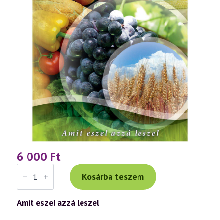
6 000
Ft
Az
egészség
Kosárba teszem
felé...
Váradi
Tiborral
Amit eszel azzá leszel
-
DVD