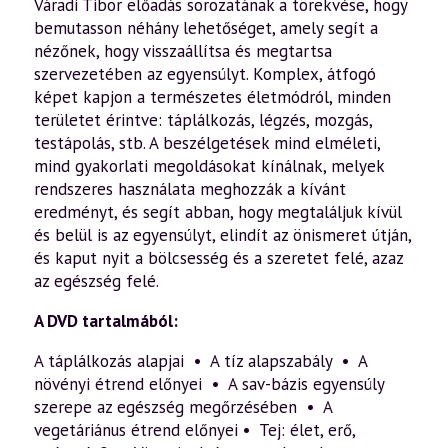
mennyiség
Váradi Tibor előadás sorozatának a törekvése, hogy
bemutasson néhány lehetőséget, amely segít a
nézőnek, hogy visszaállítsa és megtartsa
szervezetében az egyensúlyt. Komplex, átfogó
képet kapjon a természetes életmódról, minden
területet érintve: táplálkozás, légzés, mozgás,
testápolás, stb. A beszélgetések mind elméleti,
mind gyakorlati megoldásokat kínálnak, melyek
rendszeres használata meghozzák a kívánt
eredményt, és segít abban, hogy megtaláljuk kívül
és belül is az egyensúlyt, elindít az önismeret útján,
és kaput nyit a bölcsesség és a szeretet felé, azaz
az egészség felé.
A DVD tartalmából:
A táplálkozás alapjai • A tíz alapszabály • A
növényi étrend előnyei • A sav-bázis egyensúly
szerepe az egészség megőrzésében • A
vegetáriánus étrend előnyei • Tej: élet, erő,