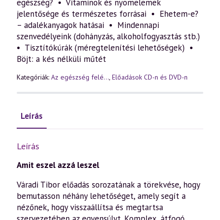
egészség? • Vitaminok és nyomelemek
jelentősége és természetes forrásai • Ehetem-e?
– adalékanyagok hatásai • Mindennapi
szenvedélyeink (dohányzás, alkoholfogyasztás stb.)
• Tisztítókúrák (méregtelenítési lehetőségek) •
Böjt: a kés nélküli műtét
Kategóriák:
Az egészség felé...
,
Előadások CD-n és DVD-n
Leírás
Leírás
Amit eszel azzá leszel
Váradi Tibor előadás sorozatának a törekvése, hogy
bemutasson néhány lehetőséget, amely segít a
nézőnek, hogy visszaállítsa és megtartsa
szervezetében az egyensúlyt. Komplex, átfogó