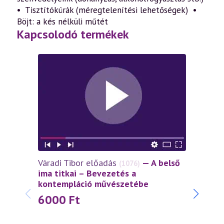
• Tisztítókúrák (méregtelenítési lehetőségek) •
Böjt: a kés nélküli műtét
Kapcsolodó termékek
Váradi Tibor előadás
— A belső
Várad
(1076)
ima titkai – Bevezetés a
miszt
kontempláció művészetébe
ünne
6000
Ft
30