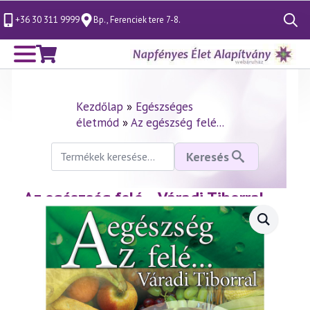
+36 30 311 9999
Bp., Ferenciek tere 7-8.
Search
for:
Kezdőlap
»
Egészséges
életmód
»
Az egészség felé...
Keresés
Keresés
a
következőre:
Az egészség felé… Váradi Tiborral –
DVD