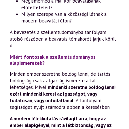
Megismernéd a mai kor beavatásának
előfeltételeit?
Milyen szerepe van a közösségi létnek a
modern beavatási úton?
A bevezetés a szellemtudományba tanfolyam
utolsó részében a beavatás témakörét járjuk körül.
ű
Miért fontosak a szellemtudományos
alapismeretek?
Minden ember szeretne boldog lenni, de tartós
boldogság csak az Igazság ismerete által
lehetséges. Mivel
mindenki szeretne boldog lenni,
ezért mindenki keresi az Igazságot, vagy
tudatosan, vagy öntudatlanul.
A tanfolyam
segítséget nyújt számodra ebben a keresésben.
A modern lélekkutatás rávilágít arra, hogy az
ember alapigényei, mint a létbiztonság, vagy az