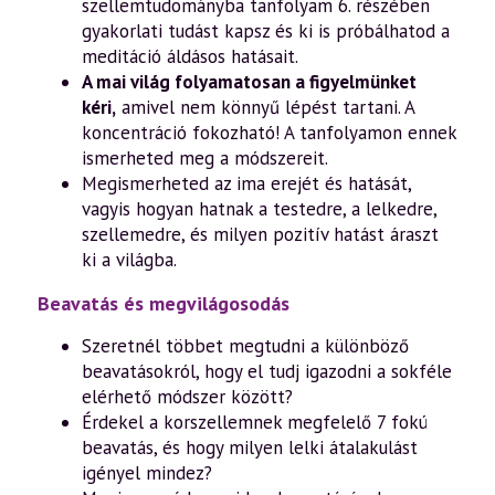
szellemtudományba tanfolyam 6. részében
gyakorlati tudást kapsz és ki is próbálhatod a
meditáció áldásos hatásait.
A mai világ folyamatosan a figyelmünket
kéri,
amivel nem könnyű lépést tartani. A
koncentráció fokozható! A tanfolyamon ennek
ismerheted meg a módszereit.
Megismerheted az ima erejét és hatását,
vagyis hogyan hatnak a testedre, a lelkedre,
szellemedre, és milyen pozitív hatást áraszt
ki a világba.
Beavatás és megvilágosodás
Szeretnél többet megtudni a különböző
beavatásokról, hogy el tudj igazodni a sokféle
elérhető módszer között?
Érdekel a korszellemnek megfelelő 7 fokú
beavatás, és hogy milyen lelki átalakulást
igényel mindez?