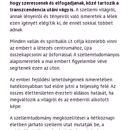
hogy szeressenek és elfogadjanak, közé tartozik a
transzcendencia utáni vágy is.
A szellemi világról,
annak lényeiről és tényeiről való ismeretek a lélek
ezen igényét elégítik ki, de ennél sokkal többet
adnak.
Minden vallás és spirituális út célja közelebb vinni
az embert a létezés centrumához, újra
összekapcsolni az ősforrással. A szellemtudományos
alapismeretek a mai embert figyelembe véve
segítenek ezen az úton.
Az ember fejlődési lehetőségeinek ismeretében
hatékonyabban tud előre jutni a teljesség felé. Az
összes életterületen érezteti áldásos hatását, ha
megváltozik a világról és az emberről alkotott
képe.
A szellemtudomány megközelítései a hétköznapi
életben járható szellemi utat mutatják be, a