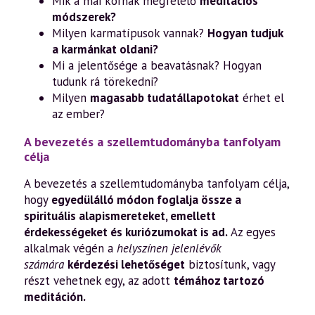
Mik a mai kornak megfelelő
meditációs
módszerek?
Milyen karmatípusok vannak?
Hogyan tudjuk
a karmánkat oldani?
Mi a jelentősége a beavatásnak? Hogyan
tudunk rá törekedni?
Milyen
magasabb tudatállapotokat
érhet el
az ember?
A bevezetés a szellemtudományba tanfolyam
célja
A bevezetés a szellemtudományba tanfolyam célja,
hogy
egyedülálló módon foglalja össze a
spirituális alapismereteket, emellett
érdekességeket és kuriózumokat is ad.
Az egyes
alkalmak végén a
helyszínen jelenlévők
számára
kérdezési lehetőséget
biztosítunk, vagy
részt vehetnek egy, az adott
témához tartozó
meditáción.