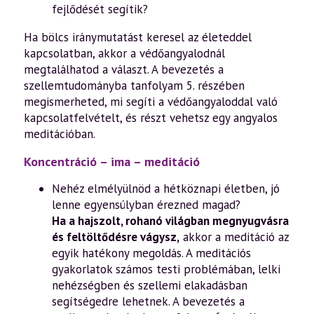
fejlődését segítik?
Ha bölcs iránymutatást keresel az életeddel
kapcsolatban, akkor a védőangyalodnál
megtalálhatod a választ. A bevezetés a
szellemtudományba tanfolyam 5. részében
megismerheted, mi segíti a védőangyaloddal való
kapcsolatfelvételt, és részt vehetsz egy angyalos
meditációban.
Koncentráció – ima – meditáció
Nehéz elmélyülnöd a hétköznapi életben, jó
lenne egyensúlyban érezned magad?
Ha a hajszolt, rohanó világban megnyugvásra
és feltöltődésre vágysz,
akkor a meditáció az
egyik hatékony megoldás. A meditációs
gyakorlatok számos testi problémában, lelki
nehézségben és szellemi elakadásban
segítségedre lehetnek. A bevezetés a