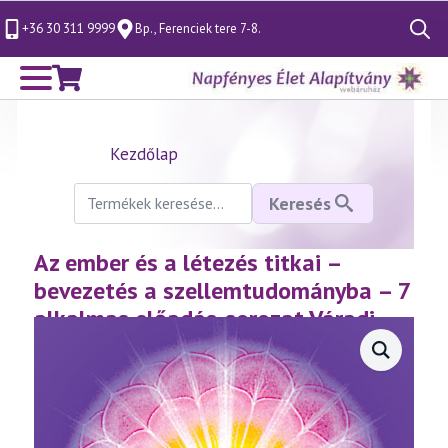
+36 30 311 9999
Bp., Ferenciek tere 7-8.
Search
for:
Kezdőlap
Keresés
Keresés
a
következőre:
Az ember és a létezés titkai –
bevezetés a szellemtudományba – 7
alkalmas előadás-sorozat Váradi
Tiborral