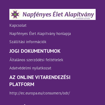
a
termékoldalon
választhatók
ki
Kapcsolat
Napfényes Élet Alapítvány honlapja
Szállítási információk
JOGI DOKUMENTUMOK
Általános szerződési feltételek
Adatvédelmi nyilatkozat
AZ ONLINE VITARENDEZÉSI
PLATFORM
http://ec.europa.eu/consumers/odr/