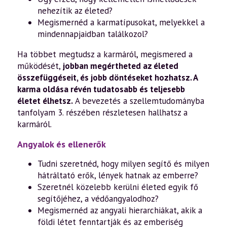
nehezítik az életed?
Megismernéd a karmatípusokat, melyekkel a
mindennapjaidban találkozol?
Ha többet megtudsz a karmáról, megismered a
működését,
jobban megértheted az életed
összefüggéseit, és jobb döntéseket hozhatsz. A
karma oldása révén tudatosabb és teljesebb
életet élhetsz.
A bevezetés a szellemtudományba
tanfolyam 3. részében részletesen hallhatsz a
karmáról.
Angyalok és ellenerők
Tudni szeretnéd, hogy milyen segítő és milyen
hátráltató erők, lények hatnak az emberre?
Szeretnél közelebb kerülni életed egyik fő
segítőjéhez, a védőangyalodhoz?
Megismernéd az angyali hierarchiákat, akik a
földi létet fenntartják és az emberiség