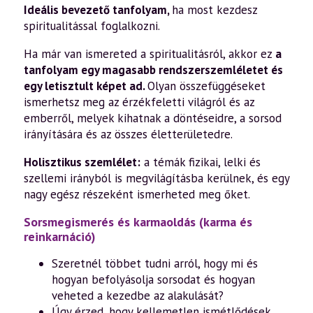
Ideális bevezető tanfolyam,
ha most kezdesz
spiritualitással foglalkozni.
Ha már van ismereted a spiritualitásról, akkor ez
a
tanfolyam egy magasabb rendszerszemléletet és
egy letisztult képet ad.
Olyan összefüggéseket
ismerhetsz meg az érzékfeletti világról és az
emberről, melyek kihatnak a döntéseidre, a sorsod
irányítására és az összes életterületedre.
Holisztikus szemlélet:
a témák fizikai, lelki és
szellemi irányból is megvilágításba kerülnek, és egy
nagy egész részeként ismerheted meg őket.
Sorsmegismerés és karmaoldás (karma és
reinkarnáció)
Szeretnél többet tudni arról, hogy mi és
hogyan befolyásolja sorsodat és hogyan
veheted a kezedbe az alakulását?
Úgy érzed, hogy kellemetlen ismétlődések