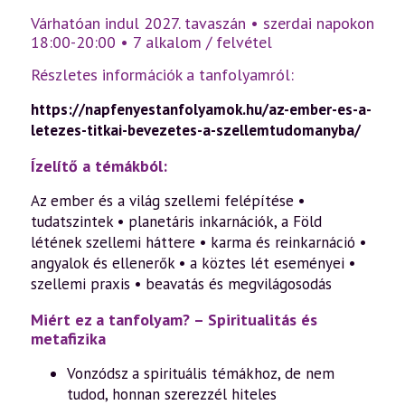
Várhatóan indul 2027. tavaszán • szerdai napokon
18:00-20:00 • 7 alkalom / felvétel
Részletes információk a tanfolyamról:
https://napfenyestanfolyamok.hu/az-ember-es-a-
letezes-titkai-bevezetes-a-szellemtudomanyba/
Ízelítő a témákból:
Az ember és a világ szellemi felépítése •
tudatszintek • planetáris inkarnációk, a Föld
létének szellemi háttere • karma és reinkarnáció •
angyalok és ellenerők • a köztes lét eseményei •
szellemi praxis • beavatás és megvilágosodás
Miért ez a tanfolyam? – Spiritualitás és
metafizika
Vonzódsz a spirituális témákhoz, de nem
tudod, honnan szerezzél hiteles