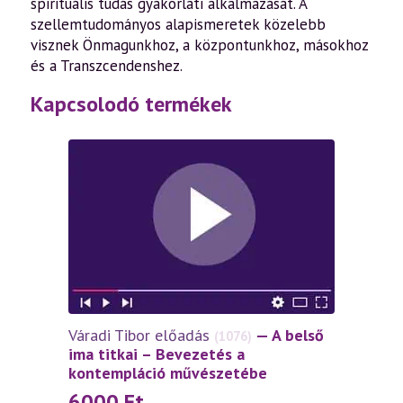
spirituális tudás gyakorlati alkalmazását. A
szellemtudományos alapismeretek közelebb
visznek Önmagunkhoz, a központunkhoz, másokhoz
és a Transzcendenshez.
Kapcsolodó termékek
Váradi Tibor előadás
— A belső
(1076)
ima titkai – Bevezetés a
kontempláció művészetébe
6000
Ft