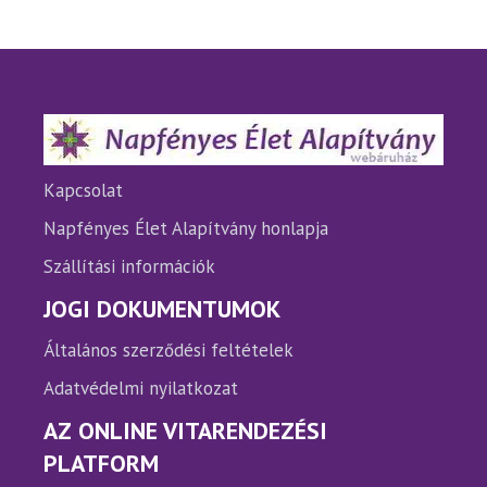
van.
A
változatok
a
termékoldalon
választhatók
ki
Kapcsolat
Napfényes Élet Alapítvány honlapja
Szállítási információk
JOGI DOKUMENTUMOK
Általános szerződési feltételek
Adatvédelmi nyilatkozat
AZ ONLINE VITARENDEZÉSI
PLATFORM