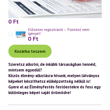
0
Ft
Előzetes regisztráció – Fizetést nem
igényel!
0
Ft
Kosárba teszem
Szeretsz alkotni, de inkább társaságban tennéd,
mintsem egyedül?
Közös élmény-alkotásra hívunk, melyen látványos
képeket készíthetsz előképzettség nélkül is!
Gyere el az Élményfestés festőestekre és fess egy
különleges képet saját örömödre!