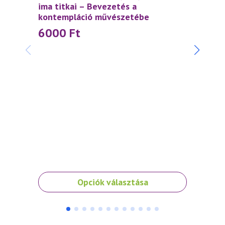
ima titkai – Bevezetés a
kontempláció művészetébe
6000
Ft
Napfé
belép
1 0
Ennek
Opciók választása
a
terméknek
több
variációja