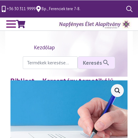
+36 30 311 9999
Bp., Ferenciek tere 7-8.
Search
for:
Kezdőlap
Keresés
Keresés
a
következőre:
Bibliart – Keresztény tematikájú
élményfestés