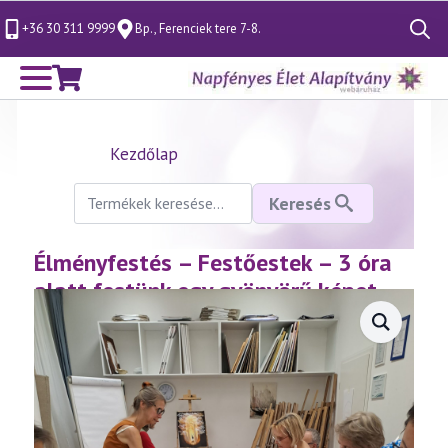
+36 30 311 9999
Bp., Ferenciek tere 7-8.
Search
for:
Kezdőlap
Keresés
Keresés
a
következőre:
Élményfestés – Festőestek – 3 óra
alatt festünk egy gyönyörű képet –
tanfolyam