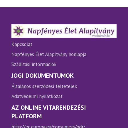
A
változatok
a
termékoldalon
választhatók
ki
Kapcsolat
Napfényes Élet Alapítvány honlapja
Szállítási információk
JOGI DOKUMENTUMOK
Általános szerződési feltételek
Adatvédelmi nyilatkozat
AZ ONLINE VITARENDEZÉSI
PLATFORM
http://ec.europa.eu/consumers/odr/