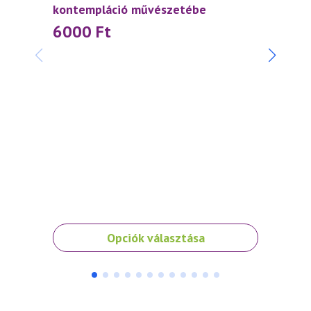
kontempláció művészetébe
6000
Ft
Napfé
belép
1 0
Ennek
Opciók választása
a
terméknek
több
variációja
van.