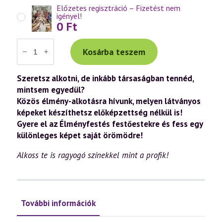
Előzetes regisztráció – Fizetést nem
igényel!
0
Ft
Élményfestés
–
Kosárba teszem
Festőestek
–
3
Szeretsz alkotni, de inkább társaságban tennéd,
óra
mintsem egyedül?
alatt
festünk
Közös élmény-alkotásra hívunk, melyen látványos
egy
képeket készíthetsz előképzettség nélkül is!
gyönyörű
képet
Gyere el az Élményfestés festőestekre és fess egy
-
különleges képet saját örömödre!
tanfolyam
mennyiség
Alkoss te is ragyogó színekkel mint a profik!
További információk