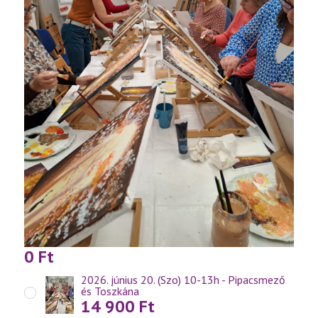
0
Ft
2026. június 20. (Szo) 10-13h - Pipacsmező
és Toszkána
14 900
Ft