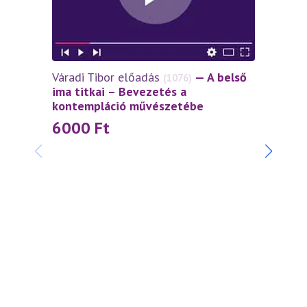
Váradi Tibor előadás
— A belső
(1076)
ima titkai – Bevezetés a
kontempláció művészetébe
6000
Ft
Napfé
belép
1 0