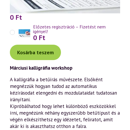
0
Ft
Előzetes regisztráció – Fizetést nem
igényel!
0
Ft
Kosárba teszem
Márciusi kalligráfia workshop
A kalligráfia a betűírás művészete. Elsőként
megnézzük hogyan tudod az automatikus
kézírásodat elengedni és mozdulataidat tudatosan
irányítani.
Kipróbálhatod hogy lehet különböző eszközökkel
írni, megnézünk néhány egyszerűbb betűtípust és a
végén elkészíthetsz egy idézetet, feliratot, amit
akár ki is akaszthatsz otthon a falra.