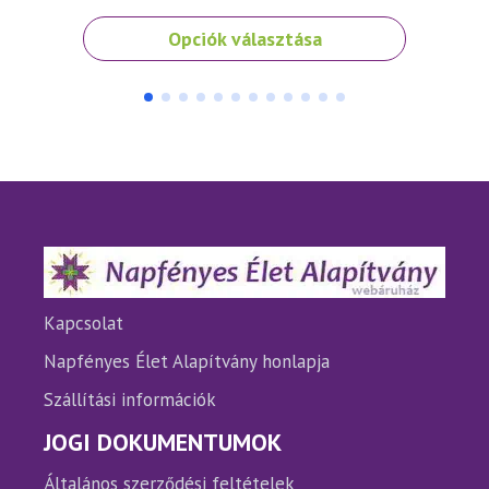
Ennek
Opciók választása
a
terméknek
több
variációja
van.
A
változatok
a
termékoldalon
választhatók
ki
Kapcsolat
Napfényes Élet Alapítvány honlapja
Szállítási információk
JOGI DOKUMENTUMOK
Általános szerződési feltételek