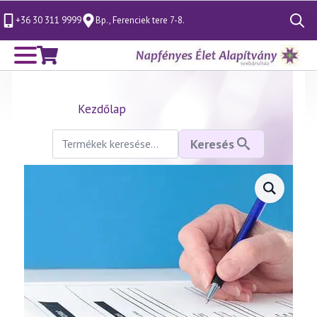
+36 30 311 9999
Bp., Ferenciek tere 7-8.
Search
for:
Kezdőlap
Keresés
Keresés
a
következőre:
Kalligráfia