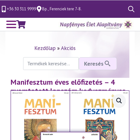
+36 30 311 9999
Bp., Ferenciek tere 7-8.
Search
for:
Kezdőlap
»
Akciós
Keresés
Keresés
a
következőre:
Manifesztum éves előfizetés – 4
nyomtatott lapszám kedvezményes
belföldi postával