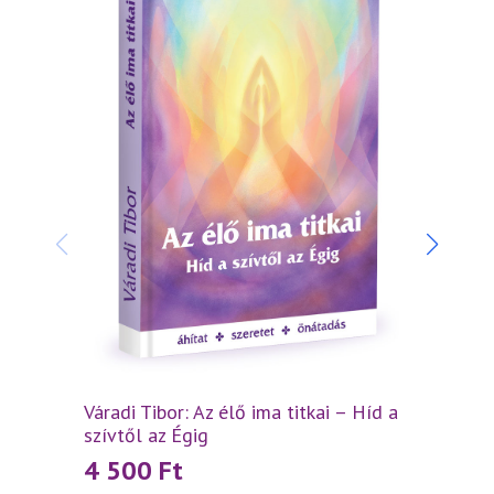
Manif
PDF (
Váradi Tibor: Az élő ima titkai – Híd a
50
szívtől az Égig
4 500
Ft