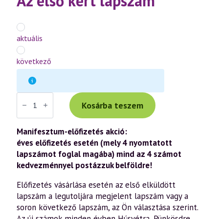
Az első kért lapszám
*
aktuális
következő
Manifesztum
éves
Kosárba teszem
előfizetés
–
4
Manifesztum-előfizetés akció:
nyomtatott
éves előfizetés esetén (mely 4 nyomtatott
lapszám
kedvezményes
lapszámot foglal magába) mind az 4 számot
belföldi
kedvezménnyel postázzuk belföldre!
postával
mennyiség
Előfizetés vásárlása esetén az első elküldött
lapszám a legutoljára megjelent lapszám vagy a
soron következő lapszám, az Ön választása szerint.
Az új számok minden évben Húsvétra, Pünkösdre,