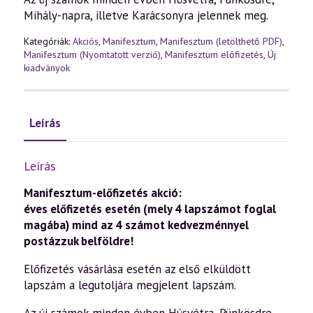
Mihály-napra, illetve Karácsonyra jelennek meg.
Kategóriák:
Akciós
,
Manifesztum
,
Manifesztum (letölthető PDF)
,
Manifesztum (Nyomtatott verzió)
,
Manifesztum előfizetés
,
Új
kiadványok
Leírás
Leírás
Manifesztum-előfizetés akció:
éves előfizetés esetén (mely 4 lapszámot foglal
magába) mind az 4 számot kedvezménnyel
postázzuk belföldre!
Előfizetés vásárlása esetén az első elküldött
lapszám a legutoljára megjelent lapszám.
Az új számok minden évben Húsvétra, Pünkösdre,