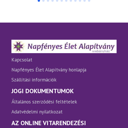
több
variációja
van.
A
változatok
a
termékoldalon
választhatók
ki
Kapcsolat
Napfényes Élet Alapítvány honlapja
Szállítási információk
JOGI DOKUMENTUMOK
Általános szerződési feltételek
Adatvédelmi nyilatkozat
AZ ONLINE VITARENDEZÉSI