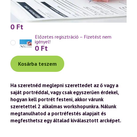
0
Ft
Előzetes regisztráció – Fizetést nem
igényel!
0
Ft
Kosárba teszem
Ha szeretnéd meglepni szerettedet az ő vagy a
saját portréddal, vagy csak egyszerűen érdekel,
hogyan kell portrét festeni, akkor várunk
szeretettel 2 alkalmas workshopunkra. Nálunk
megtanulhatod a portréfestés alapjait és
megfesthetsz egy általad kiválasztott arcképet.