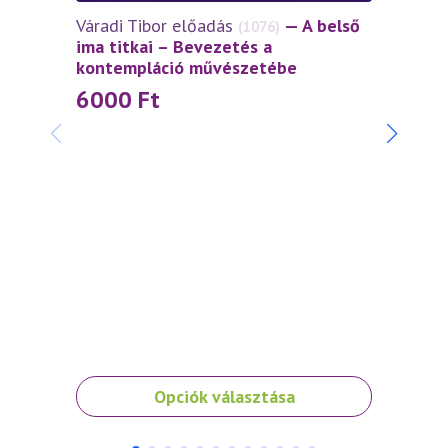
Váradi Tibor előadás
— A belső
(1076)
ima titkai – Bevezetés a
kontempláció művészetébe
6000
Ft
Napfé
belép
1 0
Ennek
Opciók választása
a
terméknek