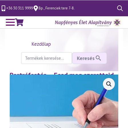
+36 30 311 9999
Bp., Ferenciek tere 7-8.
Search
for:
Kezdőlap
Keresés
Keresés
a
következőre:
Portréfestés – Fesd meg szeretteid
arcképént, vagy készíts önarcképet!