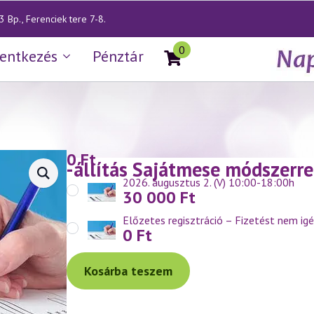
 Bp., Ferenciek tere 7-8.
0
lentkezés
Pénztár
0
Ft
ti mese-állítás Sajátmese módszerre
2026. augusztus 2. (V) 10:00-18:00h
30 000
Ft
Előzetes regisztráció – Fizetést nem igé
0
Ft
Kosárba teszem