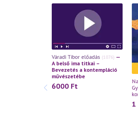
Váradi Tibor előadás
—
(1076)
A belső ima titkai –
Bevezetés a kontempláció
művészetébe
Na
6000
Ft
Gy
ko
1