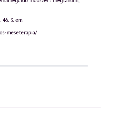
lémamegoldó módszert megtanulni,
 46. 3. em.
ios-meseterapia/