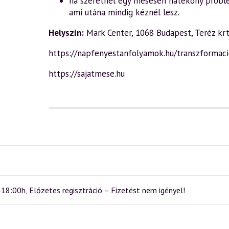
ha szeretnél egy mesésen hatékony prob
ami utána mindig kéznél lesz.
Helyszín:
Mark Center, 1068 Budapest, Teréz krt.
https://napfenyestanfolyamok.hu/transzformac
https://sajatmese.hu
-18:00h, Előzetes regisztráció – Fizetést nem igényel!