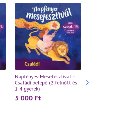
Napfényes Mesefesztivál –
Családi belépő (2 felnőtt és
1-4 gyerek)
5 000
Ft
Váradi Tibor: Az él
– Híd a szívtől az
4 500
Ft