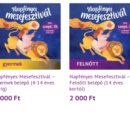
pfényes Mesefesztivál –
Napfényes Mesefesztivál –
ermek belépő (4-14 éves
Felnőtt belépő (14 éves
rig)
kortól)
 000
Ft
2 000
Ft