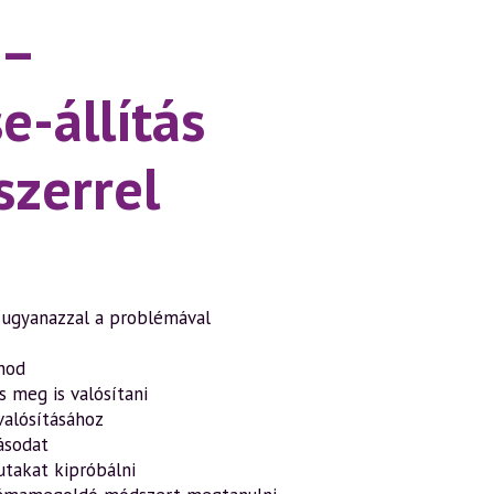
 –
-állítás
zerrel
 ugyanazzal a problémával
nod
s meg is valósítani
valósításához
tásodat
 utakat kipróbálni