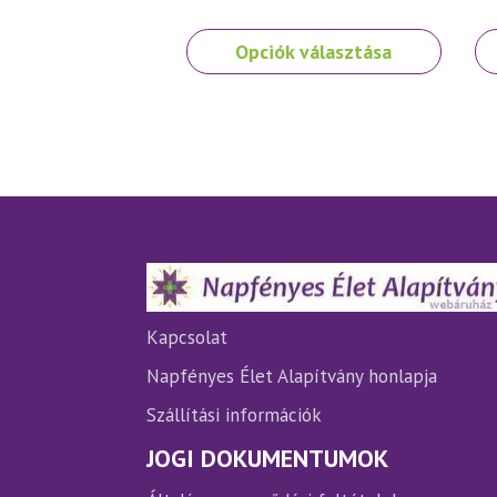
Ennek
Opciók választása
a
terméknek
több
variációja
van.
A
változatok
a
termékoldalon
választhatók
ki
Kapcsolat
Napfényes Élet Alapítvány honlapja
Szállítási információk
JOGI DOKUMENTUMOK