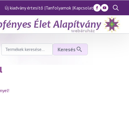
Új kiadvány értesítő |
Tanfolyamok |
Kapcsolat
Search
for:
Keresés
Keresés
a
következőre:
l
nyel!