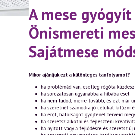
A mese gyógyít
Önismereti mese
Sajátmese móds
Mikor ajánljuk ezt a különleges tanfolyamot?
ha problémád van, esetleg régóta küzdesz
ha sorozatosan ugyanabba a hibába esel
ha nem tudod, merre tovább, és ezt már u
ha szeretnél számodra jó célokat kitűzni é
ha erőt, bátorságot gyűjtenél terveid meg
ha szeretsz alkotni és fejleszteni kreativi
ha nyitott vagy a fejlődésre és szeretsz új