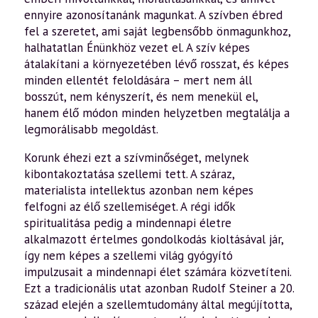
ennyire azonosítanánk magunkat. A szívben ébred
fel a szeretet, ami saját legbensőbb önmagunkhoz,
halhatatlan Énünkhöz vezet el. A szív képes
átalakítani a környezetében lévő rosszat, és képes
minden ellentét feloldására – mert nem áll
bosszút, nem kényszerít, és nem menekül el,
hanem élő módon minden helyzetben megtalálja a
legmorálisabb megoldást.
Korunk éhezi ezt a szívminőséget, melynek
kibontakoztatása szellemi tett. A száraz,
materialista intellektus azonban nem képes
felfogni az élő szellemiséget. A régi idők
spiritualitása pedig a mindennapi életre
alkalmazott értelmes gondolkodás kioltásával jár,
így nem képes a szellemi világ gyógyító
impulzusait a mindennapi élet számára közvetíteni.
Ezt a tradicionális utat azonban Rudolf Steiner a 20.
század elején a szellemtudomány által megújította,