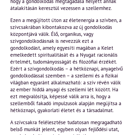
hogy a gondolkodás megtagadása helyett annak
átalakításán keresztül vezessen a szellemhez.
Ezen a megújított úton az életenergia a szívben, a
szívcsakrában kibontakozva az új gondolkodás
központjává válik. Élő, organikus, vagy
szívgondolkodásnak is nevezzük ezt a
gondolkodást, amely egyesíti magában a Kelet
emelkedett spiritualitását és a Nyugat racionális
értelmét, tudományosságát és filozófiai érzékét.
Ezért a szívgondolkodás – a hétköznapi, anyagelvű
gondolkodással szemben – a szellemi és a fizikai
világban egyaránt alkalmazható: a szív révén válik
az ember híddá anyagi és szellemi lét között. Ha
ezt megvalósítja, képessé válik arra is, hogy a
szellemből fakadó impulzusok alapján megújítsa a
hétköznapi, gyakorlati életet és a társadalmat.
A szívcsakra felélesztése tudatosan megragadható
belső munkát jelent, egyben olyan fejlődési utat,