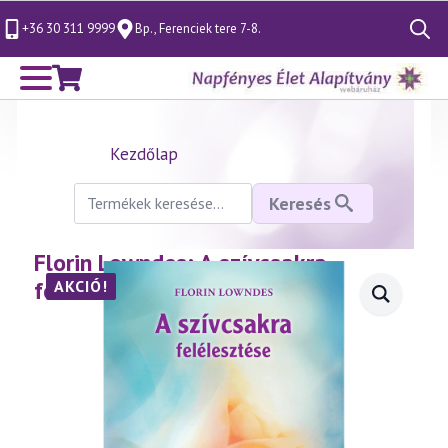
+36 30 311 9999
Bp., Ferenciek tere 7-8.
Search
for:
Kezdőlap
Keresés
Keresés
a
következőre:
Florin Lowndes: A szívcsakra
felélesztése
AKCIÓ!