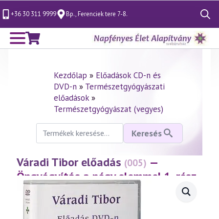
+36 30 311 9999
Bp., Ferenciek tere 7-8.
Search
for:
Kezdőlap
»
Előadások CD-n és
DVD-n
»
Természetgyógyászati
előadások
»
Természetgyógyászat (vegyes)
Keresés
Keresés
a
következőre:
Váradi Tibor előadás
—
(005)
Öngyógyítás a négy elemmel 1. rész
– Tűz, víz
(1996.10.25.)