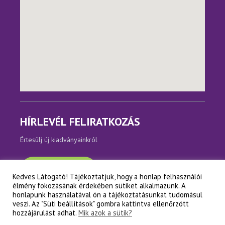
HÍRLEVÉL FELIRATKOZÁS
Értesülj új kiadványainkról
Feliratkozom
Kedves Látogató! Tájékoztatjuk, hogy a honlap felhasználói
élmény fokozásának érdekében sütiket alkalmazunk. A
honlapunk használatával ön a tájékoztatásunkat tudomásul
veszi. Az "Süti beállítások" gombra kattintva ellenőrzött
hozzájárulást adhat.
Mik azok a sütik?
Copyright © Napfényes Élet Alapítvány