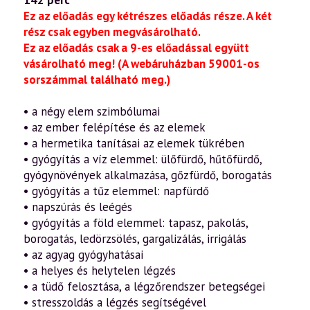
142 perc
Ez az előadás egy kétrészes előadás része. A két
rész csak egyben megvásárolható.
Ez az előadás csak a 9-es előadással együtt
vásárolható meg! (A webáruházban 59001-os
sorszámmal található meg.)
• a négy elem szimbólumai
• az ember felépítése és az elemek
• a hermetika tanításai az elemek tükrében
• gyógyítás a víz elemmel: ülőfürdő, hűtőfürdő,
gyógynövények alkalmazása, gőzfürdő, borogatás
• gyógyítás a tűz elemmel: napfürdő
• napszúrás és leégés
• gyógyítás a föld elemmel: tapasz, pakolás,
borogatás, ledörzsölés, gargalizálás, irrigálás
• az agyag gyógyhatásai
• a helyes és helytelen légzés
• a tüdő felosztása, a légzőrendszer betegségei
• stresszoldás a légzés segítségével