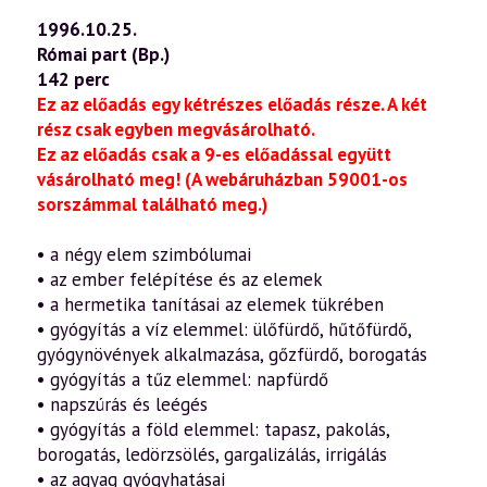
1996.10.25.
Római part (Bp.)
142 perc
Ez az előadás egy kétrészes előadás része. A két
rész csak egyben megvásárolható.
Ez az előadás csak a 9-es előadással együtt
vásárolható meg! (A webáruházban 59001-os
sorszámmal található meg.)
• a négy elem szimbólumai
• az ember felépítése és az elemek
• a hermetika tanításai az elemek tükrében
• gyógyítás a víz elemmel: ülőfürdő, hűtőfürdő,
gyógynövények alkalmazása, gőzfürdő, borogatás
• gyógyítás a tűz elemmel: napfürdő
• napszúrás és leégés
• gyógyítás a föld elemmel: tapasz, pakolás,
borogatás, ledörzsölés, gargalizálás, irrigálás
• az agyag gyógyhatásai