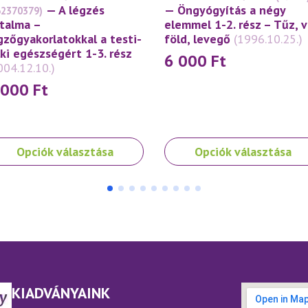
— A légzés
— Öngyógyítás a négy
62370379)
talma –
elemmel 1-2. rész – Tűz, v
gzőgyakorlatokkal a testi-
föld, levegő
(1996.10.25.)
lki egészségért 1-3. rész
6 000
Ft
004.12.10.)
 000
Ft
nek
Ennek
Opciók választása
Opciók választása
a
rméknek
terméknek
bb
több
iációja
variációja
.
van.
A
ltozatok
változatok
a
rmékoldalon
termékoldalon
KIADVÁNYAINK
laszthatók
választhatók