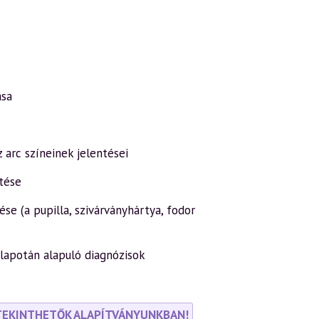
ása
 arc színeinek jelentései
ntése
se (a pupilla, szivárványhártya, fodor
állapotán alapuló diagnózisok
TEKINTHETŐK ALAPÍTVÁNYUNKBAN!