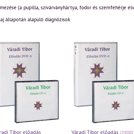
lmezése (a pupilla, szivárványhártya, fodor és szemfehérje elv
 haj állapotán alapuló diagnózisok
radi Tibor előadás
Váradi Tibor előadás
(59001