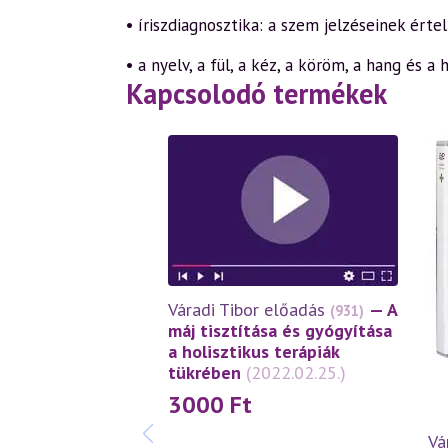
• íriszdiagnosztika: a szem jelzéseinek érte
• a nyelv, a fül, a kéz, a köröm, a hang és a
Kapcsolodó termékek
Váradi Tibor előadás
— A
(931)
máj tisztítása és gyógyítása
a holisztikus terápiák
tükrében
(2022.02.25.)
3000
Ft
Vá