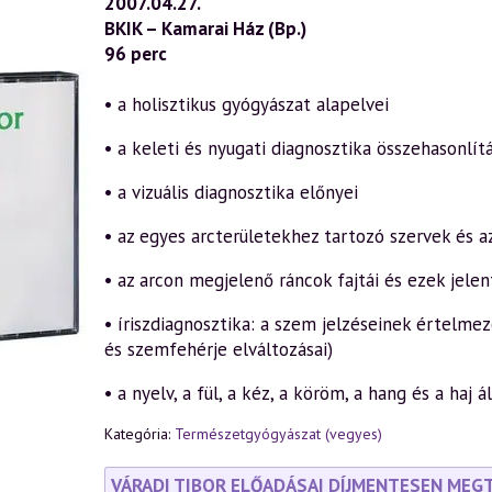
2007.04.27.
Vizuális
BKIK – Kamarai Ház (Bp.)
diagnosztika
(Betegségeink
96 perc
külső
jelei)
1.
• a holisztikus gyógyászat alapelvei
rész
(2007.04.27.)
• a keleti és nyugati diagnosztika összehasonlít
mennyiség
• a vizuális diagnosztika előnyei
• az egyes arcterületekhez tartozó szervek és az
• az arcon megjelenő ráncok fajtái és ezek jele
• íriszdiagnosztika: a szem jelzéseinek értelmezé
és szemfehérje elváltozásai)
• a nyelv, a fül, a kéz, a köröm, a hang és a haj 
Kategória:
Természetgyógyászat (vegyes)
VÁRADI TIBOR ELŐADÁSAI DÍJMENTESEN MEG