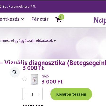
 Bp., Ferenciek tere 7-8.
0
lentkezés
Pénztár
rmészetgyógyászati előadások
»
— Vizuális diagnosztika (Betegségeink 
3 000
Ft
DVD
3 000
Ft
Váradi
Tibor
Kosárba teszem
előadás
(456)
—