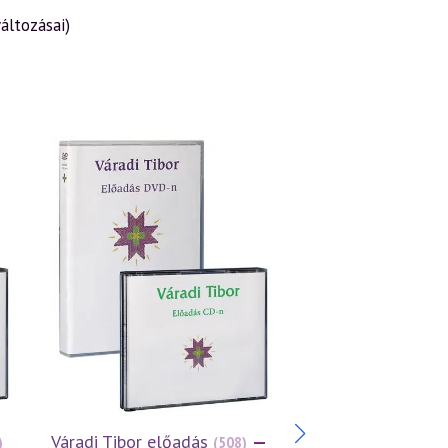
áltozásai)
Váradi Tibor előadás
—
Váradi Tibor előa
)
(508)