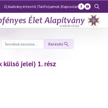
Új kiadvány értesítő |
Tanfolyamok |
Kapcsolat
Search
for:
Keresés
Keresés
a
következőre:
külső jelei) 1. rész