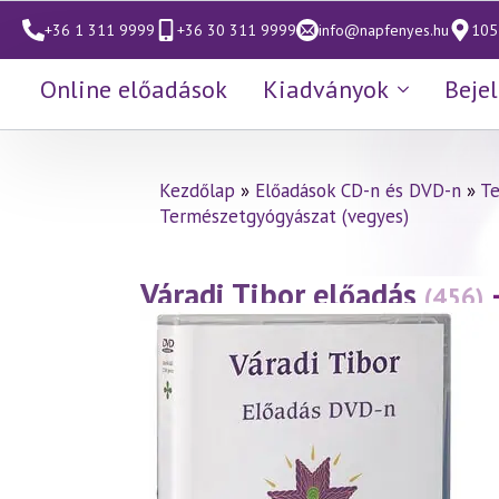
+36 1 311 9999
+36 30 311 9999
info@napfenyes.hu
1053
Online előadások
Kiadványok
Beje
Kezdőlap
»
Előadások CD-n és DVD-n
»
Te
Természetgyógyászat (vegyes)
Váradi Tibor előadás
(456)
(2007.04.27.)