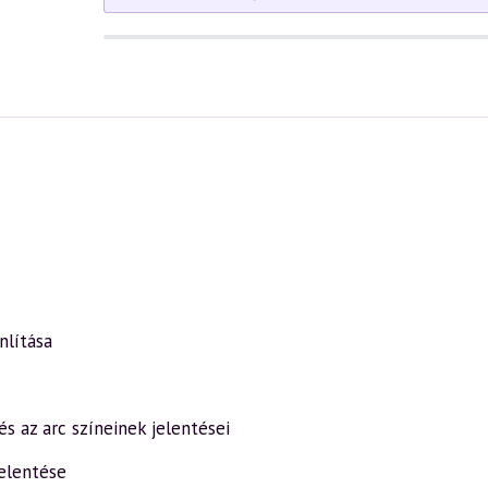
nlítása
s az arc színeinek jelentései
jelentése