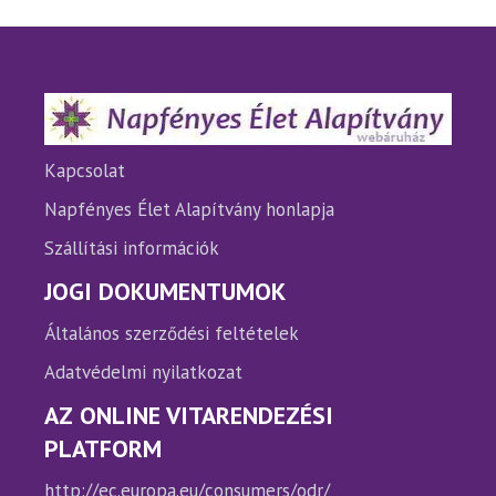
A
A
változatok
változ
a
a
termékoldalon
termé
választhatók
válasz
ki
ki
Kapcsolat
Napfényes Élet Alapítvány honlapja
Szállítási információk
JOGI DOKUMENTUMOK
Általános szerződési feltételek
Adatvédelmi nyilatkozat
AZ ONLINE VITARENDEZÉSI
PLATFORM
http://ec.europa.eu/consumers/odr/