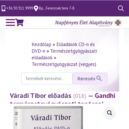
+36 30 311 9999
Bp., Ferenciek tere 7-8.
Search
for:
Kezdőlap
»
Előadások CD-n és
DVD-n
»
Természetgyógyászati
előadások
»
Természetgyógyászat (vegyes)
Keresés
Keresés
a
következőre:
Váradi Tibor előadás
— Gandhi
(018)
természetgyógyászati tanácsai
(1997.02.26.)