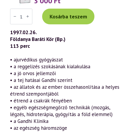
3 000
Ft
Váradi
Tibor
Kosárba teszem
előadás
(018)
—
1997.02.26.
Gandhi
Földanya Baráti Kör (Bp.)
természetgyógyászati
tanácsai
113 perc
(1997.02.26.)
mennyiség
• ajurvédikus gyógyászat
• a reggelizés szokásának kialakulása
• a jó orvos jellemzői
• a tej hatásai Gandhi szerint
• az állatok és az ember összehasonlítása a helyes
étrend szempontjából
• étrend a csakrák fényében
• egyéb egészségmegőrző technikák (mozgás,
légzés, hidroterápia, gyógyítás a föld elemmel)
• a Gandhi Klinika
• az egészség háromszöge