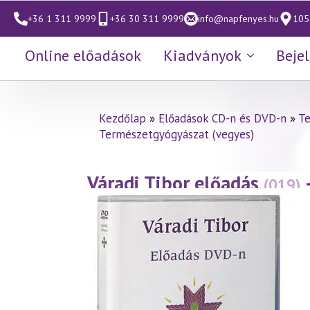
+36 1 311 9999
+36 30 311 9999
info@napfenyes.hu
1053
Online előadások
Kiadványok
Beje
Kezdőlap
»
Előadások CD-n és DVD-n
»
Te
Természetgyógyászat (vegyes)
Váradi Tibor előadás
(019)
lelkiállapot tükrében 1. ré