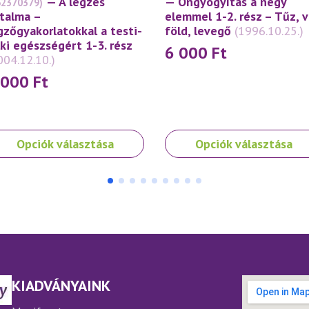
— A légzés
— Öngyógyítás a négy
62370379)
talma –
elemmel 1-2. rész – Tűz, v
gzőgyakorlatokkal a testi-
föld, levegő
(1996.10.25.)
lki egészségért 1-3. rész
6 000
Ft
004.12.10.)
 000
Ft
nek
Ennek
Opciók választása
Opciók választása
a
rméknek
terméknek
bb
több
iációja
variációja
.
van.
A
ltozatok
változatok
a
rmékoldalon
termékoldalon
KIADVÁNYAINK
laszthatók
választhatók