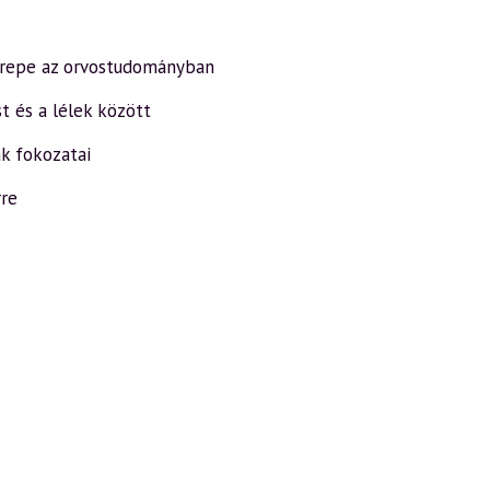
erepe az orvostudományban
t és a lélek között
ak fokozatai
rre