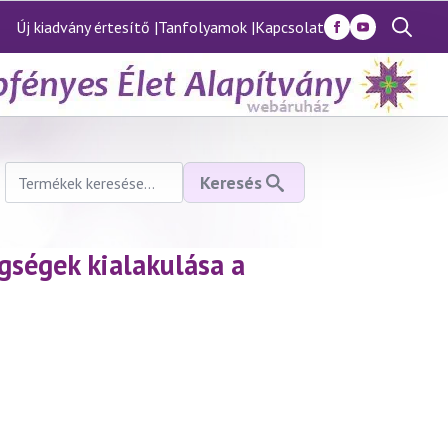
Új kiadvány értesítő |
Tanfolyamok |
Kapcsolat
Search
for:
Keresés
Keresés
a
következőre:
ségek kialakulása a