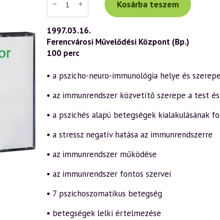
Tibor
Kosárba teszem
előadás
(019)
—
1997.03.16.
Pszicho-
Ferencvárosi Művelődési Központ (Bp.)
neuro-
immunológia
100 perc
–
betegségek
kialakulása
• a pszicho-neuro-immunológia helye és szerep
a
lelkiállapot
• az immunrendszer közvetítő szerepe a test és
tükrében
1.
rész
• a pszichés alapú betegségek kialakulásának fo
(1997.03.16.)
mennyiség
• a stressz negatív hatása az immunrendszerre
• az immunrendszer működése
• az immunrendszer fontos szervei
• 7 pszichoszomatikus betegség
• betegségek lelki értelmezése