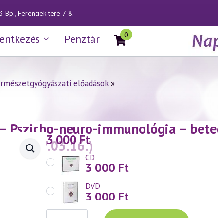
 Bp., Ferenciek tere 7-8.
0
lentkezés
Pénztár
rmészetgyógyászati előadások
»
— Pszicho-neuro-immunológia – beteg
3 000
Ft
sz
(1997.03.16.)
CD
3 000
Ft
DVD
3 000
Ft
Váradi