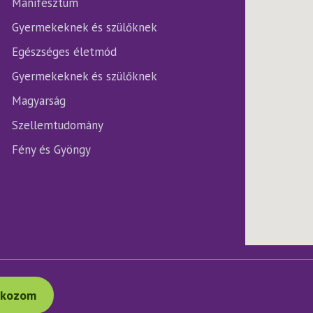
ki
Manifesztum
Gyermekeknek és szülőknek
Egészséges életmód
Gyermekeknek és szülőknek
Magyarság
Szellemtudomány
Fény és Gyöngy
tkozom