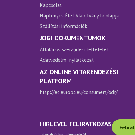
ki
ki
Kapcsolat
Napfényes Élet Alapítvány honlapja
Szállítási információk
JOGI DOKUMENTUMOK
Általános szerződési feltételek
Adatvédelmi nyilatkozat
AZ ONLINE VITARENDEZÉSI
PLATFORM
http://ec.europa.eu/consumers/odr/
HÍRLEVÉL FELIRATKOZÁS
Felira
Értesülj új kiadványainkról