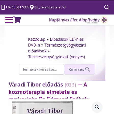
+36 30 311 9999
Bp., Ferenciek tere 7-8.
Search
for:
Kezdőlap
»
Előadások CD-n és
DVD-n
»
Természetgyógyászati
előadások
»
Természetgyógyászat (vegyes)
Keresés
Keresés
a
következőre:
Váradi Tibor előadás
— A
(023)
kozmoterápia elmélete és
gyakorlata Dr. Edmund Székely
tanításai alapján
(1997.04.07.)