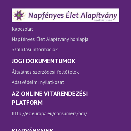
a
a
termékoldalon
termé
választhatók
válasz
ki
ki
Kapcsolat
Napfényes Élet Alapítvány honlapja
Szállítási információk
JOGI DOKUMENTUMOK
Általános szerződési feltételek
Adatvédelmi nyilatkozat
AZ ONLINE VITARENDEZÉSI
PLATFORM
http://ec.europa.eu/consumers/odr/
KIADVÁNYAINK