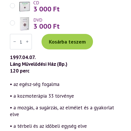
CD
3 000
Ft
DVD
3 000
Ft
Váradi
Tibor
Kosárba teszem
előadás
(023)
—
1997.04.07.
A
Láng Művelődési Ház (Bp.)
kozmoterápia
elmélete
120 perc
és
gyakorlata
Dr.
• az egész-ség fogalma
Edmund
Székely
• a kozmoterápia 33 törvénye
tanításai
alapján
(1997.04.07.)
• a mozgás, a sugárzás, az elmélet és a gyakorlat
mennyiség
elve
• a térbeli és az időbeli egység elve