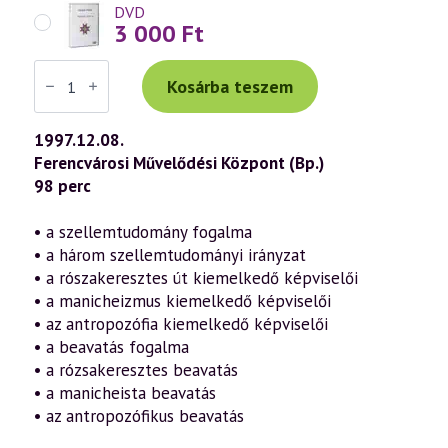
DVD
3 000
Ft
Váradi
Tibor
Kosárba teszem
előadás
(044)
—
1997.12.08.
Beavatási
Ferencvárosi Művelődési Központ (Bp.)
rendszerek
(1997.12.08.)
98 perc
mennyiség
• a szellemtudomány fogalma
• a három szellemtudományi irányzat
• a rószakeresztes út kiemelkedő képviselői
• a manicheizmus kiemelkedő képviselői
• az antropozófia kiemelkedő képviselői
• a beavatás fogalma
• a rózsakeresztes beavatás
• a manicheista beavatás
• az antropozófikus beavatás