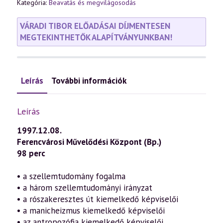
Kategória:
Beavatás és megvilágosodás
VÁRADI TIBOR ELŐADÁSAI DÍJMENTESEN
MEGTEKINTHETŐK ALAPÍTVÁNYUNKBAN!
Leírás
További információk
Leírás
1997.12.08.
Ferencvárosi Művelődési Központ (Bp.)
98 perc
• a szellemtudomány fogalma
• a három szellemtudományi irányzat
• a rószakeresztes út kiemelkedő képviselői
• a manicheizmus kiemelkedő képviselői
• az antropozófia kiemelkedő képviselői