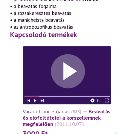
• a beavatás fogalma
• a rózsakeresztes beavatás
• a manicheista beavatás
• az antropozófikus beavatás
Kapcsolodó termékek
Váradi Tibor előadás
— Beavatás
(583)
és előfeltételei a korszellemnek
megfelelően
(2011.10.07.)
3000
Ft