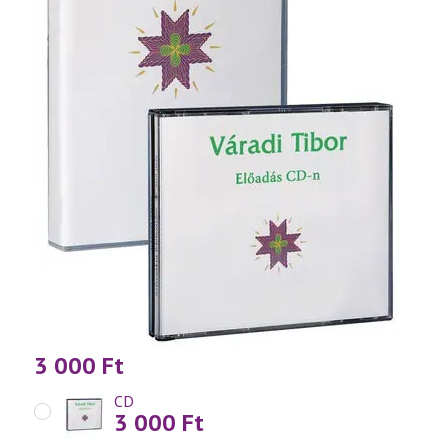
3 000
Ft
CD
3 000
Ft