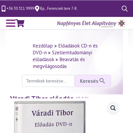
+36 30 311 9999
Bp., Ferenciek tere 7-8.
Search
for:
Kezdőlap
»
Előadások CD-n és
DVD-n
»
Szellemtudományi
előadások
»
Beavatás és
megvilágosodás
Keresés
Keresés
a
következőre:
Váradi Tibor előadás
—
(044)
Beavatási rendszerek
(1997.12.08.)