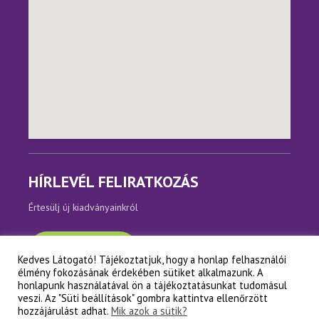
HÍRLEVÉL FELIRATKOZÁS
Értesülj új kiadványainkról
Feliratkozom
Kedves Látogató! Tájékoztatjuk, hogy a honlap felhasználói
élmény fokozásának érdekében sütiket alkalmazunk. A
honlapunk használatával ön a tájékoztatásunkat tudomásul
veszi. Az "Süti beállítások" gombra kattintva ellenőrzött
hozzájárulást adhat.
Mik azok a sütik?
Copyright © Napfényes Élet Alapítvány