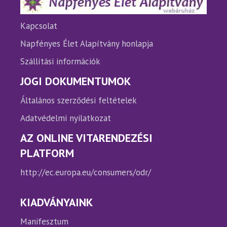
választhatók
válasz
ki
ki
Kapcsolat
Napfényes Élet Alapítvány honlapja
Szállítási információk
JOGI DOKUMENTUMOK
Általános szerződési feltételek
Adatvédelmi nyilatkozat
AZ ONLINE VITARENDEZÉSI
PLATFORM
http://ec.europa.eu/consumers/odr/
KIADVÁNYAINK
Manifesztum