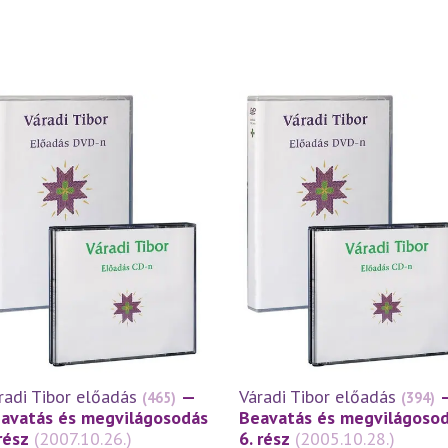
radi Tibor előadás
—
Váradi Tibor előadás
(465)
(394)
avatás és megvilágosodás
Beavatás és megvilágoso
 rész
(2007.10.26.)
6. rész
(2005.10.28.)