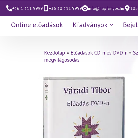
+36 1 311 9999
+36 30 311 9999
info@napfenyes.hu
1053
Online előadások
Kiadványok
Beje
Kezdőlap
»
Előadások CD-n és DVD-n
»
S
megvilágosodás
Váradi Tibor előadás
(228)