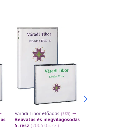
—
Váradi Tibor előadás
—
Váradi Tibor előa
(385)
dás
Beavatás és megvilágosodás
Beavatás és meg
5. rész
(2005.05.22.)
4. rész
(2004.04.2