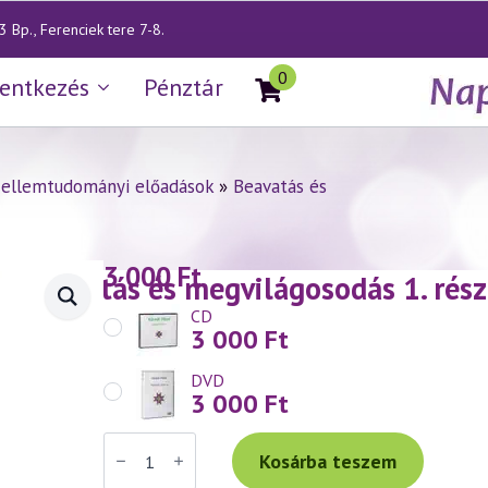
 Bp., Ferenciek tere 7-8.
0
lentkezés
Pénztár
zellemtudományi előadások
»
Beavatás és
3 000
Ft
— Beavatás és megvilágosodás 1. rész
CD
3 000
Ft
DVD
3 000
Ft
Váradi
Tibor
Kosárba teszem
előadás