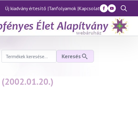
Új kiadvány értesítő |
Tanfolyamok |
Kapcsolat
Search
for:
Keresés
Keresés
a
következőre:
(2002.01.20.)