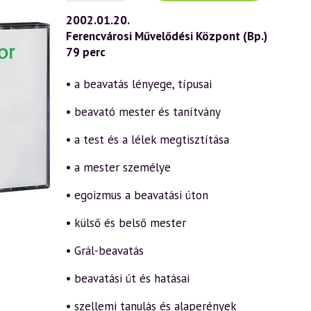
(228)
—
2002.01.20.
Beavatás
Ferencvárosi Művelődési Központ (Bp.)
és
megvilágosodás
79 perc
1.
rész
(2002.01.20.)
• a beavatás lényege, típusai
mennyiség
• beavató mester és tanítvány
• a test és a lélek megtisztítása
• a mester személye
• egoizmus a beavatási úton
• külső és belső mester
• Grál-beavatás
• beavatási út és hatásai
• szellemi tanulás és alaperények